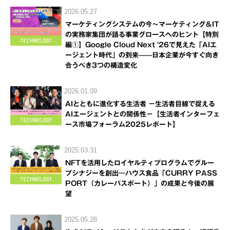
2026.05.27
マーケティングシステムの今～マーケティング＆IT
の実務家集団が語る事業グロースへのヒント【特別
編①】Google Cloud Next '26で見えた「AIエ
ージェント時代」の到来——日本企業が今すぐ向き
合うべき3つの構造変化
2026.01.09
AIとともに進化する生活者 －生活者目線で捉える
AIエージェントとの関係性－【生活者インターフェ
ース市場フォーラム2025レポート】
2025.03.31
NFTを活用したロイヤルティプログラムでグルー
プシナジーを創出―ハウス食品「CURRY PASS
PORT（カレーパスポート）」の成果と今後の展
望
2025.05.28