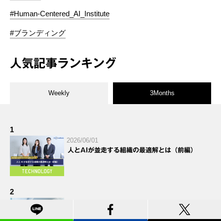
#Human-Centered_AI_Institute
#ブランディング
人気記事ランキング
Weekly
3Months
1
2026/06/01
人とAIが並走する組織の最適解とは（前編）
2
2026/05/25
Hakuhodo DY ONE 広告技術研究所レポート