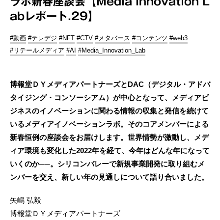
ラボ新春座談会【Media Innovation L
abレポート.29】
#動画
#テレデジ
#NFT
#CTV
#メタバース
#コンテンツ
#web3
#リテールメディア
#AI
#Media_Innovation_Lab
博報堂ＤＹメディアパートナーズとDAC（デジタル・アドバ
タイジング・コンソーシアム）が中心となって、メディアビ
ジネスのイノベーションに関わる情報の収集と発信を続けて
いるメディアイノベーションラボ。そのコアメンバーによる
新春恒例の座談会をお届けします。世界情勢が激動し、メデ
ィア環境も変化した2022年を経て、今年はどんな年になって
いくのか──。シリコンバレーで新規事業開発に取り組むメ
ンバーを交え、新しい年の見通しについて語り合いました。
矢嶋 弘毅
博報堂ＤＹメディアパートナーズ