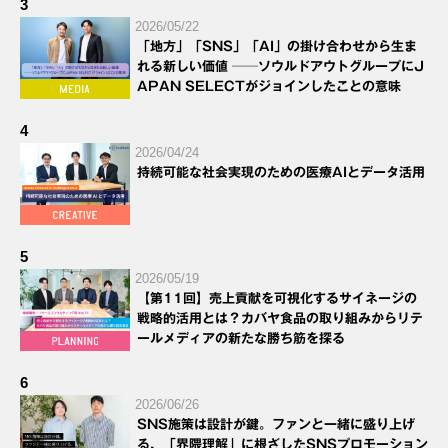
3
2026/05/22
「地方」「SNS」「AI」の掛け合わせから生ま
れる新しい価値 ──ソウルドアウトグループにJ
APAN SELECTがジョインしたことの意味
4
2026/04/24
持続可能な社会実現のための医療AIとデータ活用
5
2026/05/19
【第11回】売上貢献を可視化するサイネージの
戦略的活用とは？カバヤ食品の取り組みからリテ
ールメディアの新たな勝ち筋を探る
6
2026/06/26
SNS施策は設計が鍵。ファンと一緒に盛り上げ
る、「界隈理解」に根ざしたSNSプロモーション