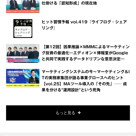
仕掛ける「認知形成」の現在地
ヒット習慣予報 vol.419『ライフログ・シェア
リング』
【第12回】因果推論×MMMによるマーケティン
グ投資の最適化―エディオン×博報堂がGoogle
と共同で実践するデータドリブンな意思決定―
マーケティングシステムの今～マーケティング＆I
Tの実務家集団が語る事業グロースへのヒント
【vol.25】MAツール導入の「その先」── 成
果を分ける"運用設計"という死角
もっと見る