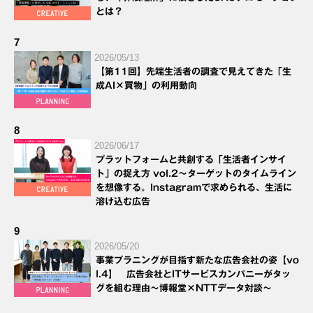
とは？
7
2026/05/13
【第11回】先端生活者の調査で見えてきた「生
成AI×買物」の利用動向
8
2026/06/17
プラットフォームと共創する「生活者インサイ
ト」の捉え方 vol.2～ターゲットのタイムライン
を想像する。Instagramで求められる、生活に
溶け込む広告
9
2026/05/20
事業プラニングが目指す新たな広告会社の姿【vo
l.4】 広告会社とITサービスカンパニーがタッ
グを組む理由～博報堂×NTTデータ対談～