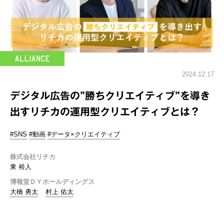
2024.12.17
デジタル広告の”勝ちクリエイティブ”を導き
出すリチカの運用型クリエイティブとは？
#SNS
#動画
#データ×クリエイティブ
株式会社リチカ
東 裕⼈
博報堂ＤＹホールディングス
大橋 勇太
村上 佑太