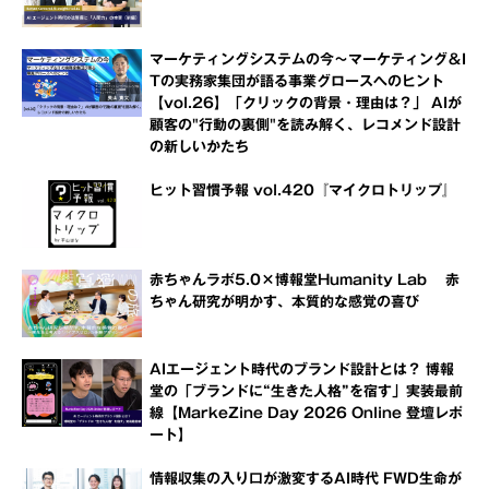
マーケティングシステムの今～マーケティング＆I
Tの実務家集団が語る事業グロースへのヒント
【vol.26】「クリックの背景・理由は？」 AIが
顧客の"行動の裏側"を読み解く、レコメンド設計
の新しいかたち
ヒット習慣予報 vol.420『マイクロトリップ』
赤ちゃんラボ5.0×博報堂Humanity Lab 赤
ちゃん研究が明かす、本質的な感覚の喜び
AIエージェント時代のブランド設計とは？ 博報
堂の「ブランドに“生きた人格”を宿す」実装最前
線【MarkeZine Day 2026 Online 登壇レポ
ート】
情報収集の入り口が激変するAI時代 FWD生命が