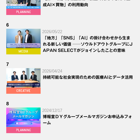
成AI×買物」の利用動向
6
2026/05/22
「地方」「SNS」「AI」の掛け合わせから生ま
れる新しい価値 ──ソウルドアウトグループにJ
APAN SELECTがジョインしたことの意味
7
2026/04/24
持続可能な社会実現のための医療AIとデータ活用
8
2024/12/17
博報堂ＤＹグループメールマガジンお申込みフォ
ーム