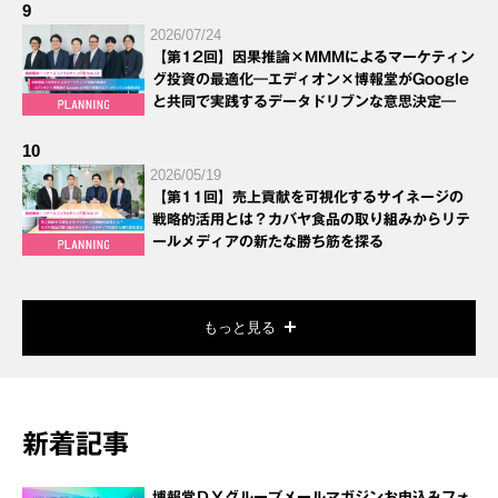
9
2026/07/24
【第12回】因果推論×MMMによるマーケティン
グ投資の最適化―エディオン×博報堂がGoogle
と共同で実践するデータドリブンな意思決定―
10
2026/05/19
【第11回】売上貢献を可視化するサイネージの
戦略的活用とは？カバヤ食品の取り組みからリテ
ールメディアの新たな勝ち筋を探る
もっと見る
新着記事
博報堂ＤＹグループメールマガジンお申込みフォ