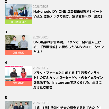
2
2026/05/25
Hakuhodo DY ONE 広告技術研究所レポート
Vol.2 酷暑テックで挑む、気候変動への「適応」
3
2026/06/26
SNS施策は設計が鍵。ファンと一緒に盛り上げ
る、「界隈理解」に根ざしたSNSプロモーション
とは？
4
2026/06/17
プラットフォームと共創する「生活者インサイ
ト」の捉え方 vol.2～ターゲットのタイムライン
を想像する。Instagramで求められる、生活に
溶け込む広告
5
2026/05/13
【第11回】先端生活者の調査で見えてきた「生