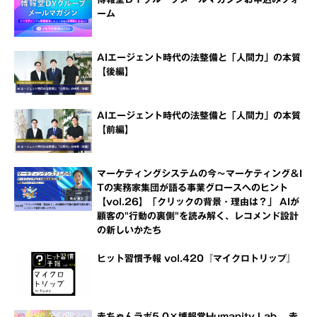
ーム
AIエージェント時代の法整備と「人間力」の本質
【後編】
AIエージェント時代の法整備と「人間力」の本質
【前編】
マーケティングシステムの今～マーケティング＆I
Tの実務家集団が語る事業グロースへのヒント
【vol.26】「クリックの背景・理由は？」 AIが
顧客の"行動の裏側"を読み解く、レコメンド設計
の新しいかたち
ヒット習慣予報 vol.420『マイクロトリップ』
赤ちゃんラボ5.0×博報堂Humanity Lab 赤