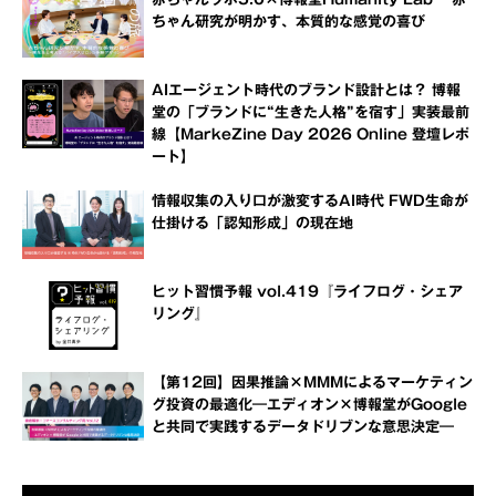
ちゃん研究が明かす、本質的な感覚の喜び
AIエージェント時代のブランド設計とは？ 博報
堂の「ブランドに“生きた人格”を宿す」実装最前
線【MarkeZine Day 2026 Online 登壇レポ
ート】
情報収集の入り口が激変するAI時代 FWD生命が
仕掛ける「認知形成」の現在地
ヒット習慣予報 vol.419『ライフログ・シェア
リング』
【第12回】因果推論×MMMによるマーケティン
グ投資の最適化―エディオン×博報堂がGoogle
と共同で実践するデータドリブンな意思決定―