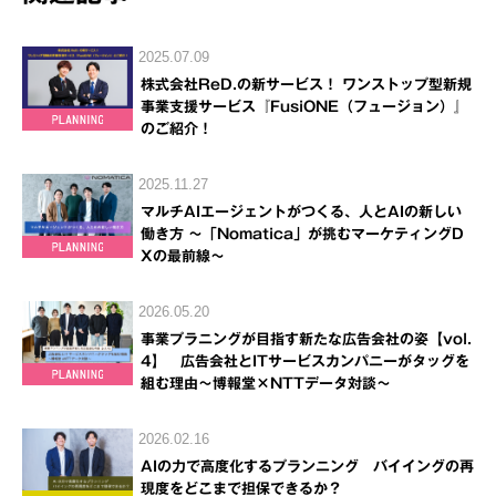
2025.07.09
株式会社ReD.の新サービス！ ワンストップ型新規
事業支援サービス『FusiONE（フュージョン）』
のご紹介！
2025.11.27
マルチAIエージェントがつくる、人とAIの新しい
働き方 ～「Nomatica」が挑むマーケティングD
Xの最前線～
2026.05.20
事業プラニングが目指す新たな広告会社の姿【vol.
4】 広告会社とITサービスカンパニーがタッグを
組む理由～博報堂×NTTデータ対談～
2026.02.16
AIの力で高度化するプランニング バイイングの再
現度をどこまで担保できるか？