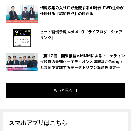
情報収集の入り口が激変するAI時代 FWD生命が
仕掛ける「認知形成」の現在地
ヒット習慣予報 vol.419『ライフログ・シェア
リング』
【第12回】因果推論×MMMによるマーケティン
グ投資の最適化―エディオン×博報堂がGoogle
と共同で実践するデータドリブンな意思決定―
もっと見る
スマホアプリはこちら