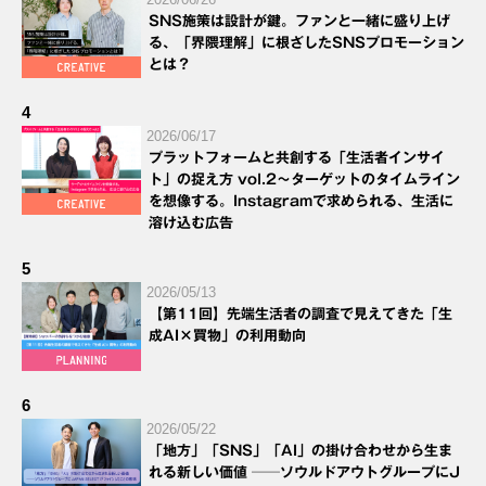
SNS施策は設計が鍵。ファンと一緒に盛り上げ
る、「界隈理解」に根ざしたSNSプロモーション
とは？
4
2026/06/17
プラットフォームと共創する「生活者インサイ
ト」の捉え方 vol.2～ターゲットのタイムライン
を想像する。Instagramで求められる、生活に
溶け込む広告
5
2026/05/13
【第11回】先端生活者の調査で見えてきた「生
成AI×買物」の利用動向
6
2026/05/22
「地方」「SNS」「AI」の掛け合わせから生ま
れる新しい価値 ──ソウルドアウトグループにJ