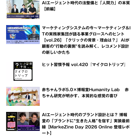
AIエージェント時代の法整備と「人間力」の本質
【前編】
マーケティングシステムの今～マーケティング＆I
Tの実務家集団が語る事業グロースへのヒント
【vol.26】「クリックの背景・理由は？」 AIが
顧客の"行動の裏側"を読み解く、レコメンド設計
の新しいかたち
ヒット習慣予報 vol.420『マイクロトリップ』
赤ちゃんラボ5.0×博報堂Humanity Lab 赤
ちゃん研究が明かす、本質的な感覚の喜び
AIエージェント時代のブランド設計とは？ 博報
堂の「ブランドに“生きた人格”を宿す」実装最前
線【MarkeZine Day 2026 Online 登壇レポ
ート】