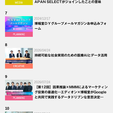
APAN SELECTがジョインしたことの意味
7
2024/12/17
博報堂ＤＹグループメールマガジンお申込みフォ
ーム
8
2026/04/24
持続可能な社会実現のための医療AIとデータ活用
9
2026/07/24
【第12回】因果推論×MMMによるマーケティン
グ投資の最適化―エディオン×博報堂がGoogle
と共同で実践するデータドリブンな意思決定―
10