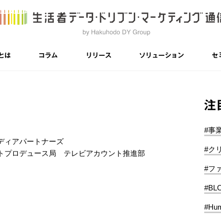
とは
コラム
リリース
ソリューション
セ
注
#事
ディアパートナーズ
#ク
トプロデュース局 テレビアカウント推進部
#フ
#BL
#Hum