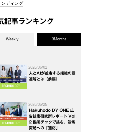
ランディング
気記事ランキング
Weekly
3Months
2026/06/01
人とAIが並走する組織の最
適解とは（前編）
2026/05/25
Hakuhodo DY ONE 広
告技術研究所レポート Vol.
2 酷暑テックで挑む、気候
変動への「適応」