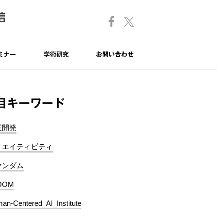
ミナー
学術研究
お問い合わせ
目キーワード
業開発
リエイティビティ
ァンダム
OOM
an-Centered_AI_Institute