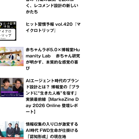
く、レコメンド設計の新しい
かたち
ヒット習慣予報 vol.420『マ
イクロトリップ』
赤ちゃんラボ5.0×博報堂Hu
manity Lab 赤ちゃん研究
が明かす、本質的な感覚の喜
び
AIエージェント時代のブラン
ド設計とは？ 博報堂の「ブラ
ンドに“生きた人格”を宿す」
実装最前線【MarkeZine D
ay 2026 Online 登壇レポ
ート】
情報収集の入り口が激変する
AI時代 FWD生命が仕掛ける
「認知形成」の現在地