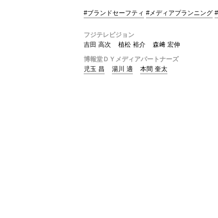
#ブランドセーフティ
#メディアプランニング
フジテレビジョン
吉田 高次
植松 裕介
森﨑 宏伸
博報堂ＤＹメディアパートナーズ
児玉 昌
湯川 適
本間 奎太