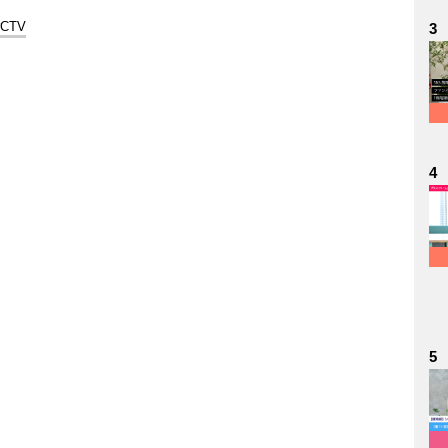
#CTV
3
4
5