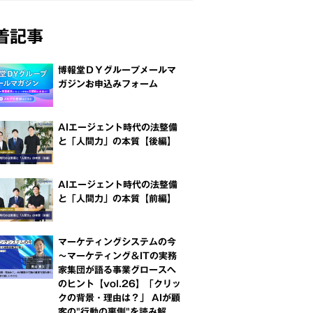
着記事
博報堂ＤＹグループメールマ
ガジンお申込みフォーム
AIエージェント時代の法整備
と「人間力」の本質【後編】
AIエージェント時代の法整備
と「人間力」の本質【前編】
マーケティングシステムの今
～マーケティング＆ITの実務
家集団が語る事業グロースへ
のヒント【vol.26】「クリッ
クの背景・理由は？」 AIが顧
客の"行動の裏側"を読み解