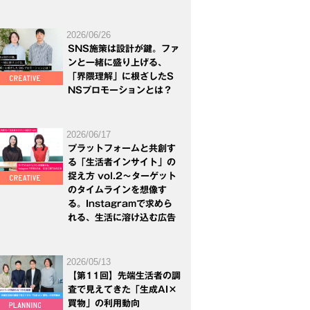
2026/06/26
SNS施策は設計が鍵。ファ
ンと一緒に盛り上げる、
「界隈理解」に根ざしたS
NSプロモーションとは？
2026/06/17
プラットフォームと共創す
る「生活者インサイト」の
捉え方 vol.2～ターゲット
のタイムラインを想像す
る。Instagramで求めら
れる、生活に溶け込む広告
2026/05/13
【第11回】先端生活者の調
査で見えてきた「生成AI×
買物」の利用動向