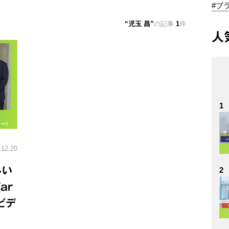
#ブ
児玉 昌
の記事
1
件
人
1
.12.20
しい
2
ar
レビデ