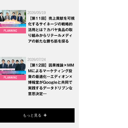
2026/05/19
【第11回】売上貢献を可視
化するサイネージの戦略的
活用とは？カバヤ食品の取
り組みからリテールメディ
アの新たな勝ち筋を探る
2026/07/24
【第12回】因果推論×MM
Mによるマーケティング投
資の最適化―エディオン×
博報堂がGoogleと共同で
実践するデータドリブンな
意思決定―
もっと見る