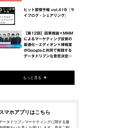
ヒット習慣予報 vol.419『ラ
イフログ・シェアリング』
【第12回】因果推論×MMM
によるマーケティング投資の
最適化―エディオン×博報堂
がGoogleと共同で実践する
データドリブンな意思決定―
もっと見る
スマホアプリはこちら
データドリブンマーケティングに関する最
新情報をいち早くお届けします。是非ご利