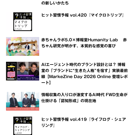
の新しいかたち
ヒット習慣予報 vol.420『マイクロトリップ』
赤ちゃんラボ5.0×博報堂Humanity Lab 赤
ちゃん研究が明かす、本質的な感覚の喜び
AIエージェント時代のブランド設計とは？ 博報
堂の「ブランドに“生きた人格”を宿す」実装最前
線【MarkeZine Day 2026 Online 登壇レポ
ート】
情報収集の入り口が激変するAI時代 FWD生命が
仕掛ける「認知形成」の現在地
ヒット習慣予報 vol.419『ライフログ・シェア
リング』