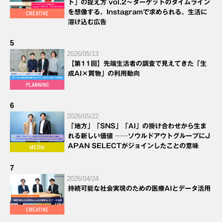
ト」の捉え方 vol.2～ターゲットのタイムライン
を想像する。Instagramで求められる、生活に
溶け込む広告
5
2026/05/13
【第11回】先端生活者の調査で見えてきた「生
成AI×買物」の利用動向
6
2026/05/22
「地方」「SNS」「AI」の掛け合わせから生ま
れる新しい価値 ──ソウルドアウトグループにJ
APAN SELECTがジョインしたことの意味
7
2026/04/24
持続可能な社会実現のための医療AIとデータ活用