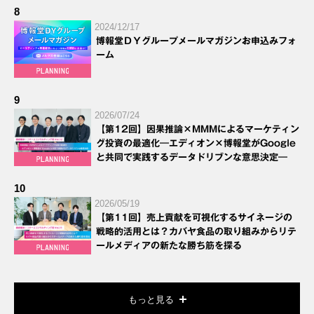
8
2024/12/17
博報堂ＤＹグループメールマガジンお申込みフォ
ーム
9
2026/07/24
【第12回】因果推論×MMMによるマーケティン
グ投資の最適化―エディオン×博報堂がGoogle
と共同で実践するデータドリブンな意思決定―
10
2026/05/19
【第11回】売上貢献を可視化するサイネージの
戦略的活用とは？カバヤ食品の取り組みからリテ
ールメディアの新たな勝ち筋を探る
もっと見る