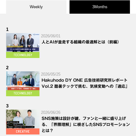
Weekly
3Months
1
2026/06/01
人とAIが並走する組織の最適解とは（前編）
2
2026/05/25
Hakuhodo DY ONE 広告技術研究所レポート
Vol.2 酷暑テックで挑む、気候変動への「適応」
3
2026/06/26
SNS施策は設計が鍵。ファンと一緒に盛り上げ
る、「界隈理解」に根ざしたSNSプロモーション
とは？