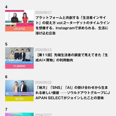
4
2026/06/17
プラットフォームと共創する「生活者インサイ
ト」の捉え方 vol.2～ターゲットのタイムライン
を想像する。Instagramで求められる、生活に
溶け込む広告
5
2026/05/13
【第11回】先端生活者の調査で見えてきた「生
成AI×買物」の利用動向
6
2026/05/22
「地方」「SNS」「AI」の掛け合わせから生ま
れる新しい価値 ──ソウルドアウトグループにJ
APAN SELECTがジョインしたことの意味
7
2024/12/17