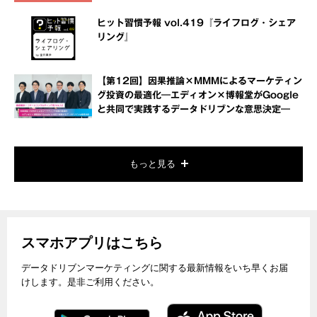
ヒット習慣予報 vol.419『ライフログ・シェア
リング』
【第12回】因果推論×MMMによるマーケティン
グ投資の最適化―エディオン×博報堂がGoogle
と共同で実践するデータドリブンな意思決定―
もっと見る
スマホアプリはこちら
データドリブンマーケティングに関する最新情報をいち早くお届
けします。是非ご利用ください。