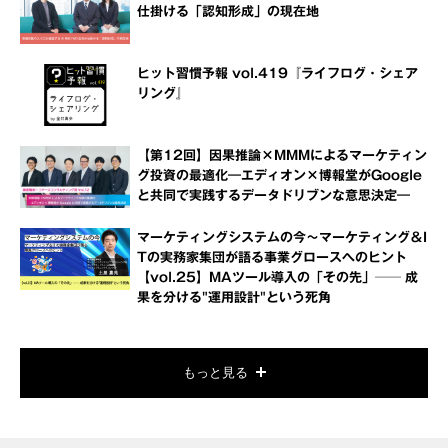
仕掛ける「認知形成」の現在地
ヒット習慣予報 vol.419『ライフログ・シェア
リング』
【第12回】因果推論×MMMによるマーケティン
グ投資の最適化―エディオン×博報堂がGoogle
と共同で実践するデータドリブンな意思決定―
マーケティングシステムの今～マーケティング＆I
Tの実務家集団が語る事業グロースへのヒント
【vol.25】MAツール導入の「その先」── 成
果を分ける"運用設計"という死角
もっと見る