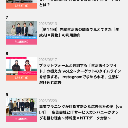
とは？
7
2026/05/13
【第11回】先端生活者の調査で見えてきた「生
成AI×買物」の利用動向
8
2026/06/17
プラットフォームと共創する「生活者インサイ
ト」の捉え方 vol.2～ターゲットのタイムライン
を想像する。Instagramで求められる、生活に
溶け込む広告
9
2026/05/20
事業プラニングが目指す新たな広告会社の姿【vo
l.4】 広告会社とITサービスカンパニーがタッ
グを組む理由～博報堂×NTTデータ対談～