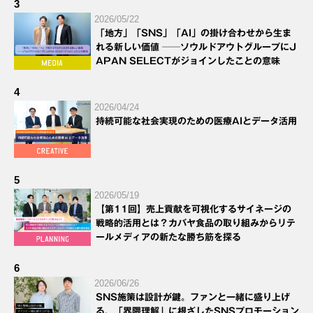
3
2026/05/22
「地方」「SNS」「AI」の掛け合わせから生ま
れる新しい価値 ──ソウルドアウトグループにJ
APAN SELECTがジョインしたことの意味
4
2026/04/24
持続可能な社会実現のための医療AIとデータ活用
5
2026/05/19
【第11回】売上貢献を可視化するサイネージの
戦略的活用とは？カバヤ食品の取り組みからリテ
ールメディアの新たな勝ち筋を探る
6
2026/06/26
SNS施策は設計が鍵。ファンと一緒に盛り上げ
る、「界隈理解」に根ざしたSNSプロモーション