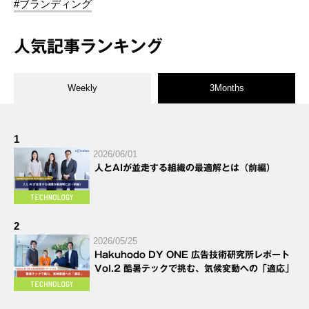
#ブランディング
人気記事ランキング
Weekly
3Months
1
2026/06/01
人とAIが並走する組織の最適解とは（前編）
2
2026/05/25
Hakuhodo DY ONE 広告技術研究所レポート
Vol.2 酷暑テックで挑む、気候変動への「適応」