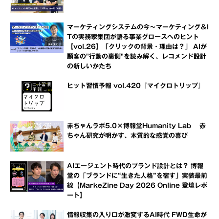
マーケティングシステムの今～マーケティング＆I
Tの実務家集団が語る事業グロースへのヒント
【vol.26】「クリックの背景・理由は？」 AIが
顧客の"行動の裏側"を読み解く、レコメンド設計
の新しいかたち
ヒット習慣予報 vol.420『マイクロトリップ』
赤ちゃんラボ5.0×博報堂Humanity Lab 赤
ちゃん研究が明かす、本質的な感覚の喜び
AIエージェント時代のブランド設計とは？ 博報
堂の「ブランドに“生きた人格”を宿す」実装最前
線【MarkeZine Day 2026 Online 登壇レポ
ート】
情報収集の入り口が激変するAI時代 FWD生命が