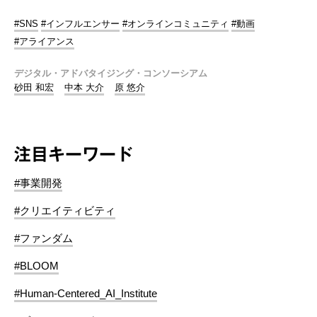
#SNS
#インフルエンサー
#オンラインコミュニティ
#動画
#アライアンス
デジタル・アドバタイジング・コンソーシアム
砂田 和宏
中本 大介
原 悠介
注目キーワード
#事業開発
#クリエイティビティ
#ファンダム
#BLOOM
#Human-Centered_AI_Institute