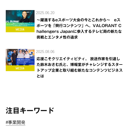
2025.06.20
～躍進するeスポーツ大会の今とこれから～ eス
ポーツを「興行コンテンツ」へ。VALORANT C
hallengers Japanに参入するテレビ局の新たな
挑戦とエンタメ性の追求
2025.08.06
応援こそクリエイティビティ。 放送作家を引退し
た鈴木おさむ氏と、博報堂がチャレンジするスター
トアップ企業と取り組む新たなコンテンツビジネス
とは
注目キーワード
#事業開発