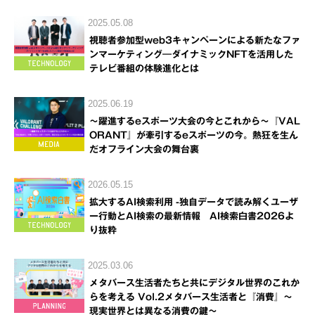
2025.05.08
視聴者参加型web3キャンペーンによる新たなファ
ンマーケティング―ダイナミックNFTを活用した
テレビ番組の体験進化とは
2025.06.19
～躍進するeスポーツ大会の今とこれから～『VAL
ORANT』が牽引するeスポーツの今。熱狂を生ん
だオフライン大会の舞台裏
2026.05.15
拡大するAI検索利用 -独自データで読み解くユーザ
ー行動とAI検索の最新情報 AI検索白書2026よ
り抜粋
2025.03.06
メタバース生活者たちと共にデジタル世界のこれか
らを考える Vol.2メタバース生活者と『消費』～
現実世界とは異なる消費の鍵～