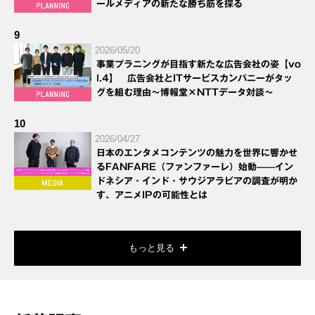
ールメディアの新たな勝ち筋を探る
9
2026/05/20
事業プラニングが目指す新たな広告会社の姿【vo
l.4】 広告会社とITサービスカンパニーがタッ
グを組む理由～博報堂×NTTデータ対談～
10
2026/04/27
日本のエンタメコンテンツの魅力を世界に響かせ
るFANFARE（ファンファーレ）始動——イン
ドネシア・インド・サウジアラビアの調査が明か
す、アニメIPの可能性とは
もっと見る