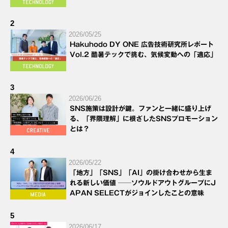
2
2026/05/25
Hakuhodo DY ONE 広告技術研究所レポート
Vol.2 酷暑テックで挑む、気候変動への「適応」
3
2026/06/26
SNS施策は設計が鍵。ファンと一緒に盛り上げ
る、「界隈理解」に根ざしたSNSプロモーション
とは？
4
2026/05/22
「地方」「SNS」「AI」の掛け合わせから生ま
れる新しい価値 ──ソウルドアウトグループにJ
APAN SELECTがジョインしたことの意味
5
2026/06/17