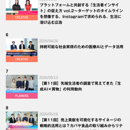
プラットフォームと共創する「生活者インサイ
ト」の捉え方 vol.2～ターゲットのタイムライン
を想像する。Instagramで求められる、生活に
溶け込む広告
6
2026/04/24
持続可能な社会実現のための医療AIとデータ活用
7
2026/05/13
【第11回】先端生活者の調査で見えてきた「生
成AI×買物」の利用動向
8
2026/05/19
【第11回】売上貢献を可視化するサイネージの
戦略的活用とは？カバヤ食品の取り組みからリテ