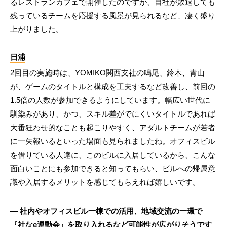
るレストランカフェで開催したのですが、自社が敗退しても
残っているチームを応援する風景が見られるなど、凄く盛り
上がりました。
日浦
2回目の実施時は、YOMIKO関西支社の鳴尾、鈴木、青山
が、ゲームのタイトルと構成を工夫するなど改善し、前回の
1.5倍の人数が参加できるようにしています。幅広い世代に
馴染みがあり、かつ、スキル差がでにくいタイトルであれば
大番狂わせ的なことも起こりやすく、アダルトチームが若者
に一矢報いるといった場面も見られましたね。オフィスビル
を借りている人達に、このビルに入居しているから、こんな
面白いことにも参加できると知ってもらい、ビルへの帰属意
識や入居するメリットを感じてもらえれば嬉しいです。
― 社内やオフィスビル一棟での活用、地域交流の一環で
『社なe運動会』を取り入れるなど可能性が広がりそうです