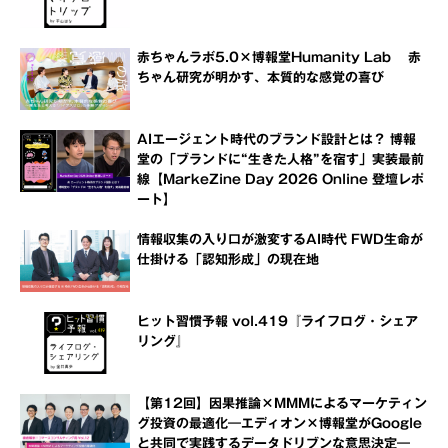
赤ちゃんラボ5.0×博報堂Humanity Lab 赤
ちゃん研究が明かす、本質的な感覚の喜び
AIエージェント時代のブランド設計とは？ 博報
堂の「ブランドに“生きた人格”を宿す」実装最前
線【MarkeZine Day 2026 Online 登壇レポ
ート】
情報収集の入り口が激変するAI時代 FWD生命が
仕掛ける「認知形成」の現在地
ヒット習慣予報 vol.419『ライフログ・シェア
リング』
【第12回】因果推論×MMMによるマーケティン
グ投資の最適化―エディオン×博報堂がGoogle
と共同で実践するデータドリブンな意思決定―