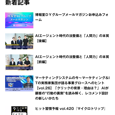
新着記事
博報堂ＤＹグループメールマガジンお申込みフォ
ーム
AIエージェント時代の法整備と「人間力」の本質
【後編】
AIエージェント時代の法整備と「人間力」の本質
【前編】
マーケティングシステムの今～マーケティング＆I
Tの実務家集団が語る事業グロースへのヒント
【vol.26】「クリックの背景・理由は？」 AIが
顧客の"行動の裏側"を読み解く、レコメンド設計
の新しいかたち
ヒット習慣予報 vol.420『マイクロトリップ』