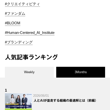
#クリエイティビティ
#ファンダム
#BLOOM
#Human-Centered_AI_Institute
#ブランディング
人気記事ランキング
Weekly
3Months
1
2026/06/01
人とAIが並走する組織の最適解とは（前編）