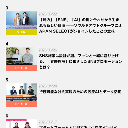
3
2026/05/22
「地方」「SNS」「AI」の掛け合わせから生ま
れる新しい価値 ──ソウルドアウトグループにJ
APAN SELECTがジョインしたことの意味
4
2026/06/26
SNS施策は設計が鍵。ファンと一緒に盛り上げ
る、「界隈理解」に根ざしたSNSプロモーション
とは？
5
2026/04/24
持続可能な社会実現のための医療AIとデータ活用
6
2026/06/17
プラットフォームと共創する「生活者インサイ