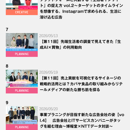
ト」の捉え方 vol.2～ターゲットのタイムライン
を想像する。Instagramで求められる、生活に
溶け込む広告
7
2026/05/13
【第11回】先端生活者の調査で見えてきた「生
成AI×買物」の利用動向
8
2026/05/19
【第11回】売上貢献を可視化するサイネージの
戦略的活用とは？カバヤ食品の取り組みからリテ
ールメディアの新たな勝ち筋を探る
9
2026/05/20
事業プラニングが目指す新たな広告会社の姿【vo
l.4】 広告会社とITサービスカンパニーがタッ
グを組む理由～博報堂×NTTデータ対談～