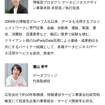
博報堂プロダクツ データビジネスデザイ
ン事業本部 本部長／執行役員
2004年の博報堂グループ入社以来、データを活用するプロジ
ェクトワークに専門従事。金融、自動車、通販、製薬、通
信、消費財、流通業界など、幅広い業界で経験を積む。
クライアント様の1stPartyData活用により価値・成果創出を
共にするパートナー組織として、各種データビジネス/デー
タ活用サービスを提供、推進中。
瀧山 孝平
データブリッジ
代表取締役
広告会社で約10年勤務後、情報通信サービス事業会社経営戦
略室にて投資先企業の事業統合・サービス開発等を担当。