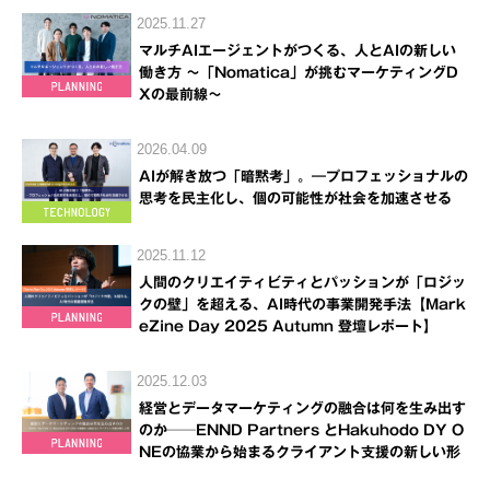
2025.11.27
マルチAIエージェントがつくる、人とAIの新しい
働き方 ～「Nomatica」が挑むマーケティングD
Xの最前線～
2026.04.09
AIが解き放つ「暗黙考」。―プロフェッショナルの
思考を民主化し、個の可能性が社会を加速させる
2025.11.12
人間のクリエイティビティとパッションが「ロジッ
クの壁」を超える、AI時代の事業開発手法【Mark
eZine Day 2025 Autumn 登壇レポート】
2025.12.03
経営とデータマーケティングの融合は何を生み出す
のか──ENND Partners とHakuhodo DY O
NEの協業から始まるクライアント支援の新しい形