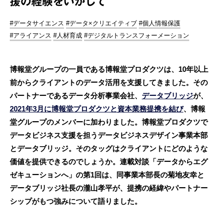
援の経験をいかして
#データサイエンス
#データ×クリエイティブ
#個人情報保護
#アライアンス
#人材育成
#デジタルトランスフォーメーション
博報堂グループの一員である博報堂プロダクツは、10年以上
前からクライアントのデータ活用を支援してきました。その
パートナーであるデータ分析事業会社、
データブリッジ
が、
2021年3月に博報堂プロダクツと資本業務提携を結び
、博報
堂グループのメンバーに加わりました。博報堂プロダクツで
データビジネス支援を担うデータビジネスデザイン事業本部
とデータブリッジ。そのタッグはクライアントにどのような
価値を提供できるのでしょうか。連載対談「データからエグ
ゼキューションへ」の第1回は、同事業本部長の菊地友幸と
データブリッジ社長の瀧山孝平が、提携の経緯やパートナー
シップがもつ強みについて語りました。