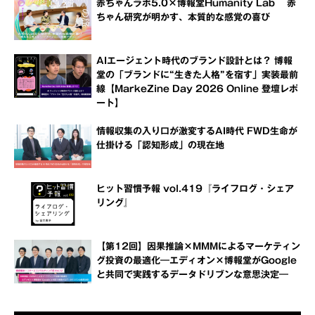
赤ちゃんラボ5.0×博報堂Humanity Lab 赤
ちゃん研究が明かす、本質的な感覚の喜び
AIエージェント時代のブランド設計とは？ 博報
堂の「ブランドに“生きた人格”を宿す」実装最前
線【MarkeZine Day 2026 Online 登壇レポ
ート】
情報収集の入り口が激変するAI時代 FWD生命が
仕掛ける「認知形成」の現在地
ヒット習慣予報 vol.419『ライフログ・シェア
リング』
【第12回】因果推論×MMMによるマーケティン
グ投資の最適化―エディオン×博報堂がGoogle
と共同で実践するデータドリブンな意思決定―