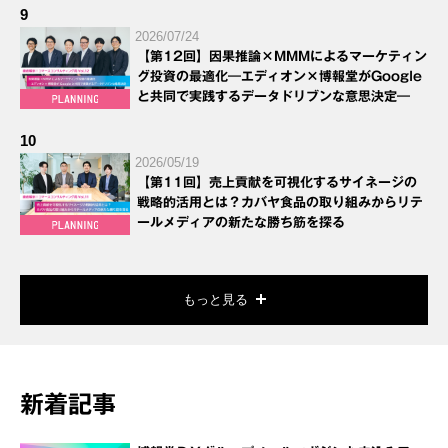
9
2026/07/24
【第12回】因果推論×MMMによるマーケティン
グ投資の最適化―エディオン×博報堂がGoogle
と共同で実践するデータドリブンな意思決定―
10
2026/05/19
【第11回】売上貢献を可視化するサイネージの
戦略的活用とは？カバヤ食品の取り組みからリテ
ールメディアの新たな勝ち筋を探る
もっと見る
新着記事