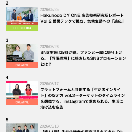
2
2026/05/25
Hakuhodo DY ONE 広告技術研究所レポート
Vol.2 酷暑テックで挑む、気候変動への「適応」
3
2026/06/26
SNS施策は設計が鍵。ファンと一緒に盛り上げ
る、「界隈理解」に根ざしたSNSプロモーション
とは？
4
2026/06/17
プラットフォームと共創する「生活者インサイ
ト」の捉え方 vol.2～ターゲットのタイムライン
を想像する。Instagramで求められる、生活に
溶け込む広告
5
2026/05/13