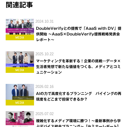
関連記事
2024.10.31
DoubleVerifyとの提携で「AaaS with DV」提
供開始 ～AaaS×DoubleVerify提携戦略発表会
レポート～
2025.10.22
マーケティングを革新する！企業の挑戦―データ×
生活者発想で新たな価値をつくる、メディアとコミ
ュニケーション
2026.02.16
AIの力で高度化するプランニング バイイングの再
現度をどこまで担保できるか？
2025.07.02
複雑化するメディア環境に勝つ！～最新事例から学
ぶデバイス統合プラニング～【セミナーレポート】