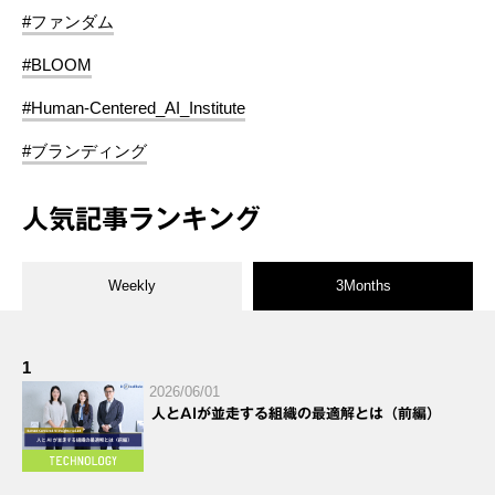
#ファンダム
#BLOOM
#Human-Centered_AI_Institute
#ブランディング
人気記事ランキング
Weekly
3Months
1
2026/06/01
人とAIが並走する組織の最適解とは（前編）