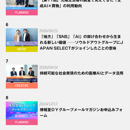
【第11回】先端生活者の調査で見えてきた「生
成AI×買物」の利用動向
6
2026/05/22
「地方」「SNS」「AI」の掛け合わせから生ま
れる新しい価値 ──ソウルドアウトグループにJ
APAN SELECTがジョインしたことの意味
7
2026/04/24
持続可能な社会実現のための医療AIとデータ活用
8
2024/12/17
博報堂ＤＹグループメールマガジンお申込みフォ
ーム