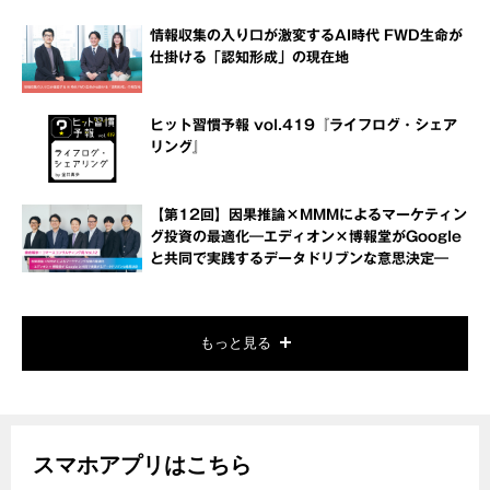
情報収集の入り口が激変するAI時代 FWD生命が
仕掛ける「認知形成」の現在地
ヒット習慣予報 vol.419『ライフログ・シェア
リング』
【第12回】因果推論×MMMによるマーケティン
グ投資の最適化―エディオン×博報堂がGoogle
と共同で実践するデータドリブンな意思決定―
もっと見る
スマホアプリはこちら