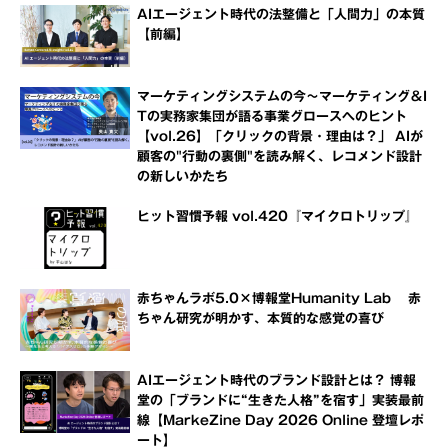
AIエージェント時代の法整備と「人間力」の本質
【前編】
マーケティングシステムの今～マーケティング＆I
Tの実務家集団が語る事業グロースへのヒント
【vol.26】「クリックの背景・理由は？」 AIが
顧客の"行動の裏側"を読み解く、レコメンド設計
の新しいかたち
ヒット習慣予報 vol.420『マイクロトリップ』
赤ちゃんラボ5.0×博報堂Humanity Lab 赤
ちゃん研究が明かす、本質的な感覚の喜び
AIエージェント時代のブランド設計とは？ 博報
堂の「ブランドに“生きた人格”を宿す」実装最前
線【MarkeZine Day 2026 Online 登壇レポ
ート】