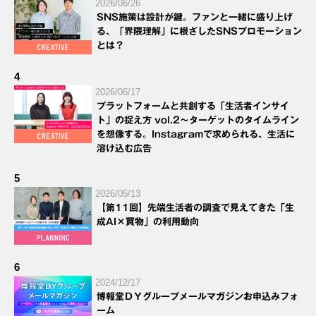
2026/06/26
SNS施策は設計が鍵。ファンと一緒に盛り上げ
る、「界隈理解」に根ざしたSNSプロモーション
とは？
4
2026/06/17
プラットフォームと共創する「生活者インサイ
ト」の捉え方 vol.2～ターゲットのタイムライン
を想像する。Instagramで求められる、生活に
溶け込む広告
5
2026/05/13
【第11回】先端生活者の調査で見えてきた「生
成AI×買物」の利用動向
6
2024/12/17
博報堂ＤＹグループメールマガジンお申込みフォ
ーム