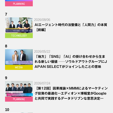
7
2026/08/06
AIエージェント時代の法整備と「人間力」の本質
【前編】
8
2026/05/22
「地方」「SNS」「AI」の掛け合わせから生ま
れる新しい価値 ──ソウルドアウトグループにJ
APAN SELECTがジョインしたことの意味
9
2026/07/24
【第12回】因果推論×MMMによるマーケティン
グ投資の最適化―エディオン×博報堂がGoogle
と共同で実践するデータドリブンな意思決定―
10