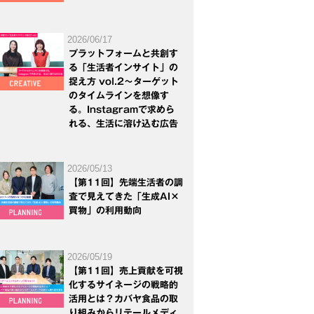
2026/06/17
プラットフォームと共創す
る「生活者インサイト」の
捉え方 vol.2～ターゲット
のタイムラインを想像す
る。Instagramで求めら
れる、生活に溶け込む広告
2026/05/13
【第11回】先端生活者の調
査で見えてきた「生成AI×
買物」の利用動向
2026/05/19
【第11回】売上貢献を可視
化するサイネージの戦略的
活用とは？カバヤ食品の取
り組みからリテールメディ