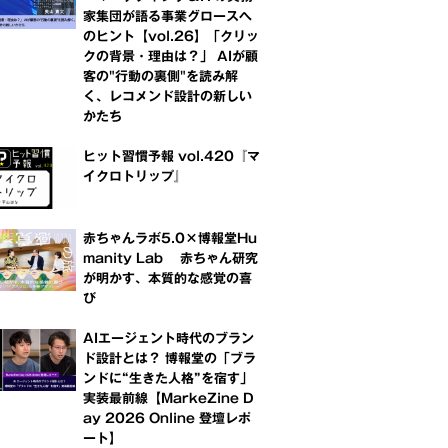
家集団が語る事業グロースへ
のヒント【vol.26】「クリッ
クの背景・理由は？」 AIが顧
客の"行動の裏側"を読み解
く、レコメンド設計の新しい
かたち
ヒット習慣予報 vol.420『マ
イクロトリップ』
赤ちゃんラボ5.0×博報堂Hu
manity Lab 赤ちゃん研究
が明かす、本質的な感覚の喜
び
AIエージェント時代のブラン
ド設計とは？ 博報堂の「ブラ
ンドに“生きた人格”を宿す」
実装最前線【MarkeZine D
ay 2026 Online 登壇レポ
ート】