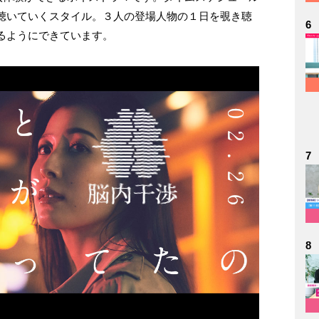
聴いていくスタイル。３人の登場人物の１日を覗き聴
6
るようにできています。
7
8