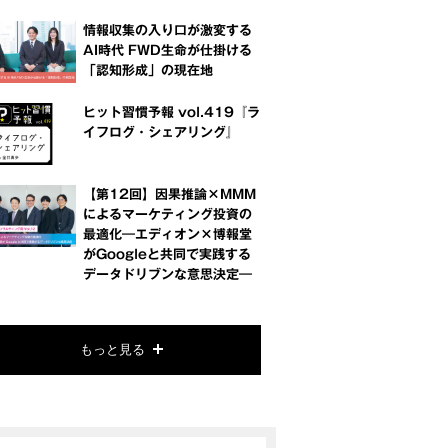
情報収集の入り口が激変する
AI時代 FWD生命が仕掛ける
「認知形成」の現在地
ヒット習慣予報 vol.419『ラ
イフログ・シェアリング』
【第12回】因果推論×MMM
によるマーケティング投資の
最適化―エディオン×博報堂
がGoogleと共同で実践する
データドリブンな意思決定―
もっと見る