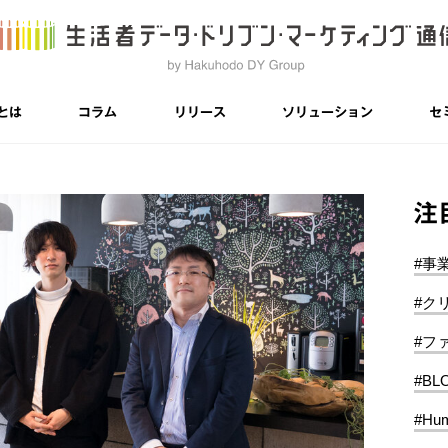
とは
コラム
リリース
ソリューション
セ
注
#事
#ク
#フ
#BL
#Hum