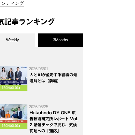
ランディング
気記事ランキング
Weekly
3Months
2026/06/01
人とAIが並走する組織の最
適解とは（前編）
2026/05/25
Hakuhodo DY ONE 広
告技術研究所レポート Vol.
2 酷暑テックで挑む、気候
変動への「適応」