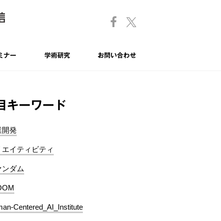
ミナー
学術研究
お問い合わせ
目キーワード
業開発
リエイティビティ
ァンダム
OOM
an-Centered_AI_Institute