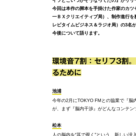
イツとこいつがそうなってたの』がリリ
今回は本作の脚本を手掛けた作家のカツ
一ＢＸクリエイティブ局）、制作進行を
レビタイムビジネス＆ラジオ局）の3名
今後について語ります。
環境音7割：セリフ3割。
るために
池浦
今年の2月にTOKYO FMとの協業で
が、まず『脳内干渉』がどんなコンテン
松本
人の脳内を“耳で覗く”という、新しい