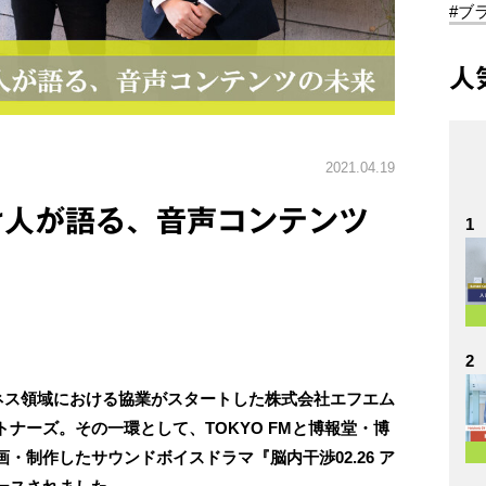
#ブ
人
2021.04.19
け人が語る、音声コンテンツ
1
2
ジネス領域における協業がスタートした株式会社エフエム
ナーズ。その一環として、TOKYO FMと博報堂・博
・制作したサウンドボイスドラマ『脳内干渉02.26 ア