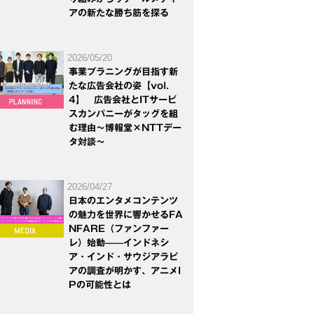
アの新たな勝ち筋を探る
2026/05/20
事業プラニングが目指す新
たな広告会社の姿【vol.
4】 広告会社とITサービ
スカンパニーがタッグを組
む理由～博報堂×NTTデー
タ対談～
2026/04/27
日本のエンタメコンテンツ
の魅力を世界に響かせるFA
NFARE（ファンファー
レ）始動——インドネシ
ア・インド・サウジアラビ
アの調査が明かす、アニメI
Pの可能性とは