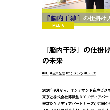
『脳内干渉』の仕掛
の未来
#VUI
#音声配信
#コンテンツ
#UX/CX
2020年9月から、オンデマンド音声ビ
東京と株式会社博報堂ＤＹメディアパート
報堂ＤＹメディアパートナーズが共同企画