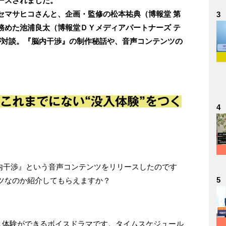
ースされました。
セマサヒコさんと、企画・監修の松本祐典（博報堂 第
3
務めた池浦良太（博報堂ＤＹメディアパートナーズ テ
が対談。『脳内干渉』の制作秘話や、音声コンテンツの
これまでにない“没入体験”をつく
4
『脳内干渉』という音声コンテンツをリリースしたのです
5
ツなのか紹介してもらえますか？
没入体験ができるボイスドラマです。タイムスケジュール