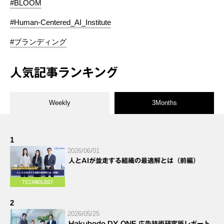
#BLOOM
#Human-Centered_AI_Institute
#ブランディング
人気記事ランキング
Weekly
3Months
1
2026/06/01
人とAIが並走する組織の最適解とは（前編）
2
2026/05/25
Hakuhodo DY ONE 広告技術研究所レポート