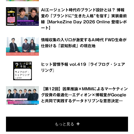
AIエージェント時代のブランド設計とは？ 博報
堂の「ブランドに“生きた人格”を宿す」実装最前
線【MarkeZine Day 2026 Online 登壇レポ
ート】
情報収集の入り口が激変するAI時代 FWD生命が
仕掛ける「認知形成」の現在地
ヒット習慣予報 vol.419『ライフログ・シェア
リング』
【第12回】因果推論×MMMによるマーケティン
グ投資の最適化―エディオン×博報堂がGoogle
と共同で実践するデータドリブンな意思決定―
もっと見る