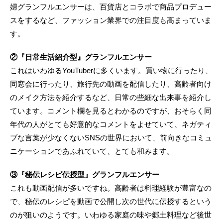
婦グランフルエンサーは、百貨店とコラボで商品プロデュー
スをするなど、ファッション業界での注目度も高まっていま
す。
②『日常生活紹介型』グランフルエンサー
これはいわゆるYouTuberに多くいます。買い物に行ったり、
同窓会に行ったり、旅行先の動画を配信したり、高齢者向け
のメイク方法を紹介するなど、日常の些細な出来事を紹介し
ています。コメント欄を見るとわかるのですが、おそらく同
年代の人がとても好意的なコメントをよせていて、ネガティ
ブな言葉が少なくないSNSの世界において、前向きなコミュ
ニケーションであふれていて、とても和みます。
③『秘伝レシピ伝授型』グランフルエンサー
これも動画配信が多いですね。高齢者は料理経験が豊富なの
で、秘伝のレシピを動画で公開し次の世代に伝授するという
のが狙いのようです。いわゆる家庭の味や郷土料理など後世