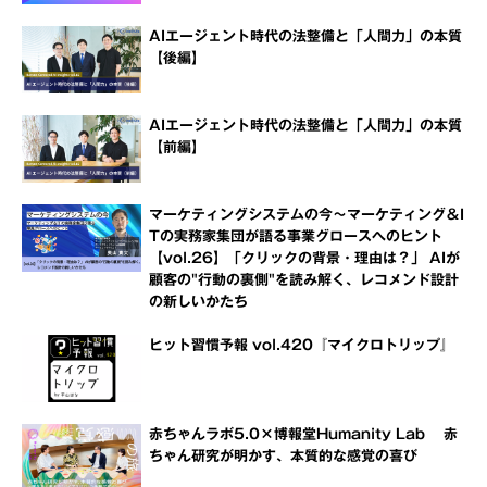
AIエージェント時代の法整備と「人間力」の本質
【後編】
AIエージェント時代の法整備と「人間力」の本質
【前編】
マーケティングシステムの今～マーケティング＆I
Tの実務家集団が語る事業グロースへのヒント
【vol.26】「クリックの背景・理由は？」 AIが
顧客の"行動の裏側"を読み解く、レコメンド設計
の新しいかたち
ヒット習慣予報 vol.420『マイクロトリップ』
赤ちゃんラボ5.0×博報堂Humanity Lab 赤
ちゃん研究が明かす、本質的な感覚の喜び