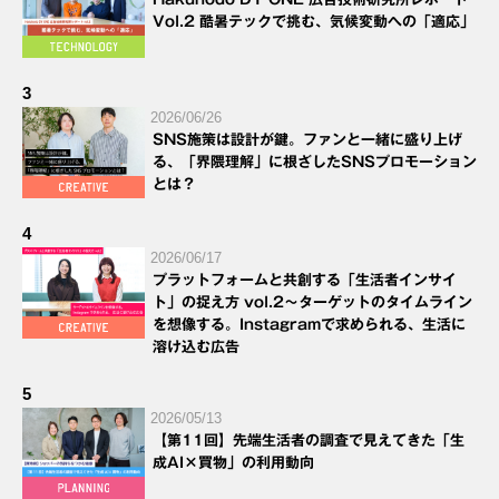
Vol.2 酷暑テックで挑む、気候変動への「適応」
3
2026/06/26
SNS施策は設計が鍵。ファンと一緒に盛り上げ
る、「界隈理解」に根ざしたSNSプロモーション
とは？
4
2026/06/17
プラットフォームと共創する「生活者インサイ
ト」の捉え方 vol.2～ターゲットのタイムライン
を想像する。Instagramで求められる、生活に
溶け込む広告
5
2026/05/13
【第11回】先端生活者の調査で見えてきた「生
成AI×買物」の利用動向