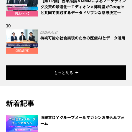
【第12回】因果推論×MMMによるマーケティン
グ投資の最適化―エディオン×博報堂がGoogle
と共同で実践するデータドリブンな意思決定―
10
2026/04/24
持続可能な社会実現のための医療AIとデータ活用
もっと見る
新着記事
博報堂ＤＹグループメールマガジンお申込みフォ
ーム