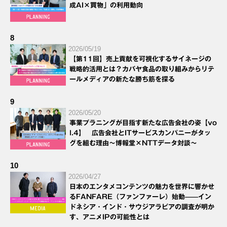
成AI×買物」の利用動向
8
2026/05/19
【第11回】売上貢献を可視化するサイネージの
戦略的活用とは？カバヤ食品の取り組みからリテ
ールメディアの新たな勝ち筋を探る
9
2026/05/20
事業プラニングが目指す新たな広告会社の姿【vo
l.4】 広告会社とITサービスカンパニーがタッ
グを組む理由～博報堂×NTTデータ対談～
10
2026/04/27
日本のエンタメコンテンツの魅力を世界に響かせ
るFANFARE（ファンファーレ）始動——イン
ドネシア・インド・サウジアラビアの調査が明か
す、アニメIPの可能性とは