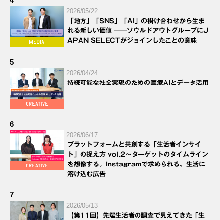
4
2026/05/22
「地方」「SNS」「AI」の掛け合わせから生ま
れる新しい価値 ──ソウルドアウトグループにJ
APAN SELECTがジョインしたことの意味
5
2026/04/24
持続可能な社会実現のための医療AIとデータ活用
6
2026/06/17
プラットフォームと共創する「生活者インサイ
ト」の捉え方 vol.2～ターゲットのタイムライン
を想像する。Instagramで求められる、生活に
溶け込む広告
7
2026/05/13
【第11回】先端生活者の調査で見えてきた「生