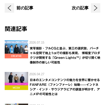
前の記事
次の記事
関連記事
2026.07.15
実写撮影・フルCGと並ぶ、第三の選択肢。バーチ
ャル空間で地上1㎝での撮影も実現。 博報堂プロダ
クツが開発する「Green Lights™」が切り開く映
像制作の新しい可能性
2026.04.27
日本のエンタメコンテンツの魅力を世界に響かせる
FANFARE（ファンファーレ）始動——インドネ
シア・インド・サウジアラビアの調査が明かす、ア
ニメIPの可能性とは