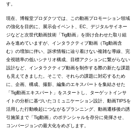
す。
現在、博報堂プロダクツでは、この動画プロモーション領域
の強化を目的に、展示会イベント、EC、デジタルサイネー
ジなどと次世代動画技術「Tig動画」を掛け合わせた取り組
みを進めていますが、インタラクティブ動画（Tig動画含
む）の増加に伴い、訴求情報に辿り着けない複雑な導線、完
全視聴率の低いシナリオ構成、目標アクションに繋がらない
設計など、インタラクティブ動画を制作する際の新たな課題
も見えてきました。そこで、それらの課題に対応するため
に、企画、構成、撮影、編集のエキスパートを集結させた
「Tig動画エキスパート」をスタートし、ターゲットインサ
イトの分析に基づいたコミュニケーション設計、動画TIPSを
活用した行動喚起につながるプランニング、動画遷移後の誘
引施策まで「Tig動画」のポテンシャルを存分に発揮させ、
コンバージョンの最大化をめざします。