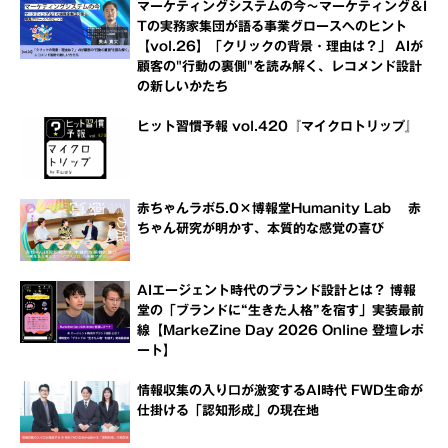
マーケティングシステムの今～マーケティング＆I
Tの実務家集団が語る事業グロースへのヒント
【vol.26】「クリックの背景・理由は？」 AIが
顧客の"行動の裏側"を読み解く、レコメンド設計
の新しいかたち
ヒット習慣予報 vol.420『マイクロトリップ』
赤ちゃんラボ5.0×博報堂Humanity Lab 赤
ちゃん研究が明かす、本質的な感覚の喜び
AIエージェント時代のブランド設計とは？ 博報
堂の「ブランドに“生きた人格”を宿す」実装最前
線【MarkeZine Day 2026 Online 登壇レポ
ート】
情報収集の入り口が激変するAI時代 FWD生命が
仕掛ける「認知形成」の現在地