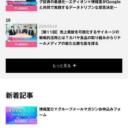
グ投資の最適化―エディオン×博報堂がGoogle
と共同で実践するデータドリブンな意思決定―
10
2026/05/19
【第11回】売上貢献を可視化するサイネージの
戦略的活用とは？カバヤ食品の取り組みからリテ
ールメディアの新たな勝ち筋を探る
もっと見る
新着記事
博報堂ＤＹグループメールマガジンお申込みフォ
ーム