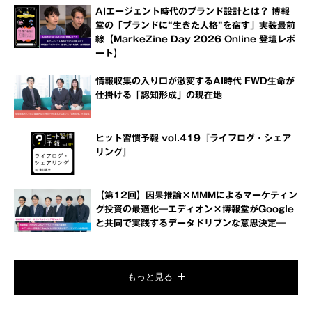
AIエージェント時代のブランド設計とは？ 博報
堂の「ブランドに“生きた人格”を宿す」実装最前
線【MarkeZine Day 2026 Online 登壇レポ
ート】
情報収集の入り口が激変するAI時代 FWD生命が
仕掛ける「認知形成」の現在地
ヒット習慣予報 vol.419『ライフログ・シェア
リング』
【第12回】因果推論×MMMによるマーケティン
グ投資の最適化―エディオン×博報堂がGoogle
と共同で実践するデータドリブンな意思決定―
もっと見る