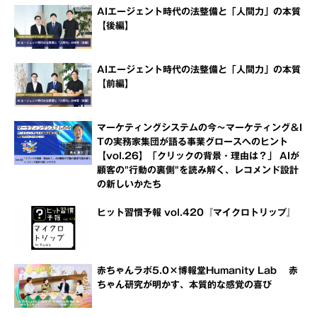
AIエージェント時代の法整備と「人間力」の本質
【後編】
AIエージェント時代の法整備と「人間力」の本質
【前編】
マーケティングシステムの今～マーケティング＆I
Tの実務家集団が語る事業グロースへのヒント
【vol.26】「クリックの背景・理由は？」 AIが
顧客の"行動の裏側"を読み解く、レコメンド設計
の新しいかたち
ヒット習慣予報 vol.420『マイクロトリップ』
赤ちゃんラボ5.0×博報堂Humanity Lab 赤
ちゃん研究が明かす、本質的な感覚の喜び