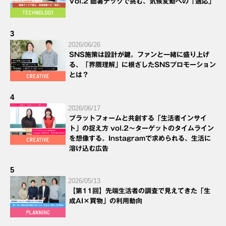
Vol.2 酷暑テックで挑む、気候変動への「適応」
3
2026/06/26
SNS施策は設計が鍵。ファンと一緒に盛り上げ
る、「界隈理解」に根ざしたSNSプロモーション
とは？
4
2026/06/17
プラットフォームと共創する「生活者インサイ
ト」の捉え方 vol.2～ターゲットのタイムライン
を想像する。Instagramで求められる、生活に
溶け込む広告
5
2026/05/13
【第11回】先端生活者の調査で見えてきた「生
成AI×買物」の利用動向