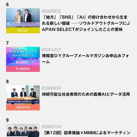
6
2026/05/22
「地方」「SNS」「AI」の掛け合わせから生ま
れる新しい価値 ──ソウルドアウトグループにJ
APAN SELECTがジョインしたことの意味
7
2024/12/17
博報堂ＤＹグループメールマガジンお申込みフォ
ーム
8
2026/04/24
持続可能な社会実現のための医療AIとデータ活用
9
2026/07/24
【第12回】因果推論×MMMによるマーケティン