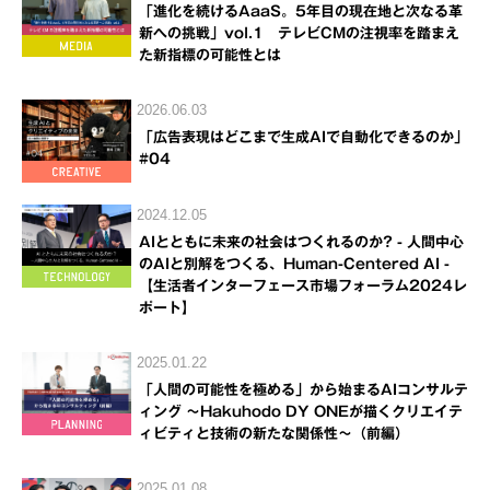
「進化を続けるAaaS。5年目の現在地と次なる革
新への挑戦」vol.1 テレビCMの注視率を踏まえ
た新指標の可能性とは
2026.06.03
「広告表現はどこまで生成AIで自動化できるのか」
#04
2024.12.05
AIとともに未来の社会はつくれるのか? - 人間中心
のAIと別解をつくる、Human-Centered AI -
【生活者インターフェース市場フォーラム2024レ
ポート】
2025.01.22
「人間の可能性を極める」から始まるAIコンサルテ
ィング ～Hakuhodo DY ONEが描くクリエイテ
ィビティと技術の新たな関係性～（前編）
2025.01.08