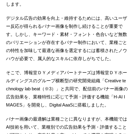
します。
デジタル広告の効果を向上・維持するためには、高いユーザ
ー反応が得られるバナー画像を制作し続けることが重要で
す。しかし、キーワード・素材・フォント・色合いなど無数
のバリエーションが存在するバナー制作において、業種ごと
の特性を加味して最適な画像を選定するには蓄積されたノウ
ハウが必要で、属人的なスキルに依存しがちでした。
そこで、博報堂ＤＹメディアパートナーズは博報堂ＤＹホー
ルディングスのグループ横断型の研究開発組織「Creative te
chnology lab beat（※3）」と共同で、配信前のバナー画像の
広告効果を、業種特性に応じて予測・評価する機能「H-AI I
MAGES」を開発し、Digital AaaSに搭載しました。
バナー画像の最適解は業種ごとに異なりますが、本機能では
AI技術を用いて、業種別での広告効果を予測・評価すること