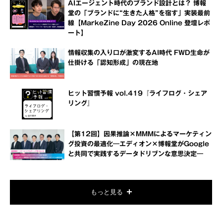
AIエージェント時代のブランド設計とは？ 博報
堂の「ブランドに“生きた人格”を宿す」実装最前
線【MarkeZine Day 2026 Online 登壇レポ
ート】
情報収集の入り口が激変するAI時代 FWD生命が
仕掛ける「認知形成」の現在地
ヒット習慣予報 vol.419『ライフログ・シェア
リング』
【第12回】因果推論×MMMによるマーケティン
グ投資の最適化―エディオン×博報堂がGoogle
と共同で実践するデータドリブンな意思決定―
もっと見る