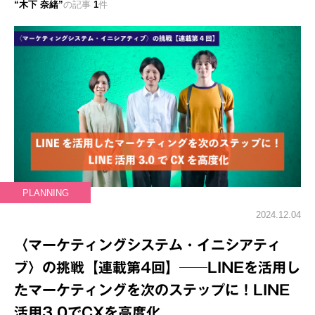
木下 奈緒
の記事
1
件
PLANNING
2024.12.04
〈マーケティングシステム・イニシアティ
ブ〉の挑戦【連載第4回】──LINEを活用し
たマーケティングを次のステップに！LINE
活用3.0でCXを高度化