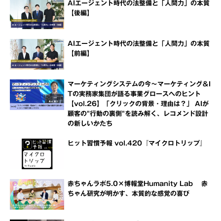
AIエージェント時代の法整備と「人間力」の本質
【後編】
AIエージェント時代の法整備と「人間力」の本質
【前編】
マーケティングシステムの今～マーケティング＆I
Tの実務家集団が語る事業グロースへのヒント
【vol.26】「クリックの背景・理由は？」 AIが
顧客の"行動の裏側"を読み解く、レコメンド設計
の新しいかたち
ヒット習慣予報 vol.420『マイクロトリップ』
赤ちゃんラボ5.0×博報堂Humanity Lab 赤
ちゃん研究が明かす、本質的な感覚の喜び