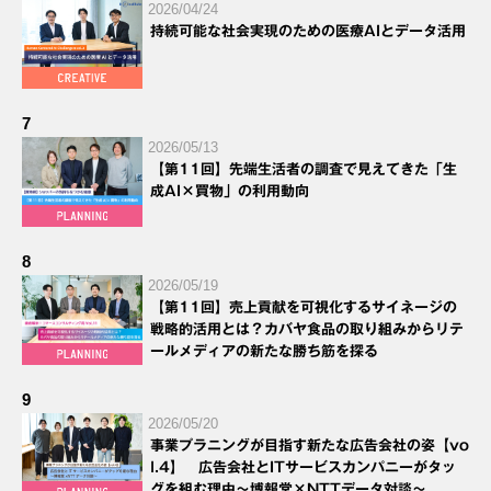
2026/04/24
持続可能な社会実現のための医療AIとデータ活用
7
2026/05/13
【第11回】先端生活者の調査で見えてきた「生
成AI×買物」の利用動向
8
2026/05/19
【第11回】売上貢献を可視化するサイネージの
戦略的活用とは？カバヤ食品の取り組みからリテ
ールメディアの新たな勝ち筋を探る
9
2026/05/20
事業プラニングが目指す新たな広告会社の姿【vo
l.4】 広告会社とITサービスカンパニーがタッ
グを組む理由～博報堂×NTTデータ対談～