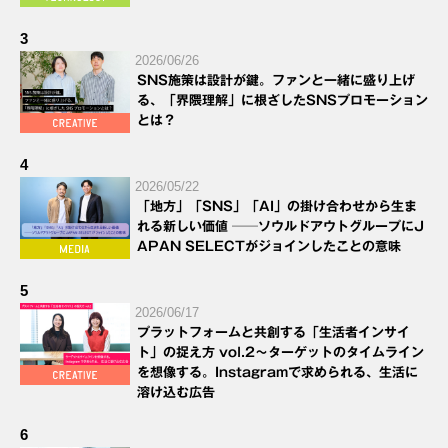
3
2026/06/26
SNS施策は設計が鍵。ファンと一緒に盛り上げ
る、「界隈理解」に根ざしたSNSプロモーション
とは？
4
2026/05/22
「地方」「SNS」「AI」の掛け合わせから生ま
れる新しい価値 ──ソウルドアウトグループにJ
APAN SELECTがジョインしたことの意味
5
2026/06/17
プラットフォームと共創する「生活者インサイ
ト」の捉え方 vol.2～ターゲットのタイムライン
を想像する。Instagramで求められる、生活に
溶け込む広告
6