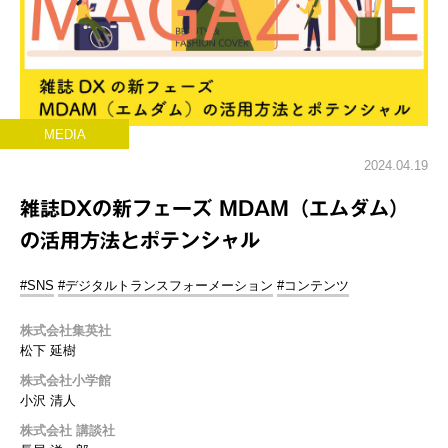
MEDIA
2024.04.19
雑誌DXの新フェーズ MDAM（エムダム）
の活用方法とポテンシャル
#SNS
#デジタルトランスフォーメーション
#コンテンツ
株式会社集英社
松下 延樹
株式会社小学館
小沢 清人
株式会社 講談社