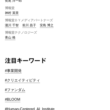
長尾 洋一郎
博報堂
神村 英里
博報堂ＤＹメディアパートナーズ
瀧川 千智
前川 昌子
安島 博之
博報堂テクノロジーズ
青山 格
注目キーワード
#事業開発
#クリエイティビティ
#ファンダム
#BLOOM
#Human-Centered_AI_Institute