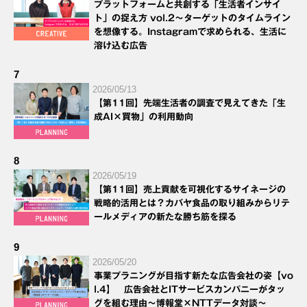
プラットフォームと共創する「生活者インサイ
ト」の捉え方 vol.2～ターゲットのタイムライン
を想像する。Instagramで求められる、生活に
溶け込む広告
7
2026/05/13
【第11回】先端生活者の調査で見えてきた「生
成AI×買物」の利用動向
8
2026/05/19
【第11回】売上貢献を可視化するサイネージの
戦略的活用とは？カバヤ食品の取り組みからリテ
ールメディアの新たな勝ち筋を探る
9
2026/05/20
事業プラニングが目指す新たな広告会社の姿【vo
l.4】 広告会社とITサービスカンパニーがタッ
グを組む理由～博報堂×NTTデータ対談～