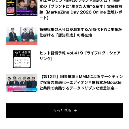
AIエージェント時代のブランド設計とは？ 博報
堂の「ブランドに“生きた人格”を宿す」実装最前
線【MarkeZine Day 2026 Online 登壇レポ
ート】
情報収集の入り口が激変するAI時代 FWD生命が
仕掛ける「認知形成」の現在地
ヒット習慣予報 vol.419『ライフログ・シェア
リング』
【第12回】因果推論×MMMによるマーケティン
グ投資の最適化―エディオン×博報堂がGoogle
と共同で実践するデータドリブンな意思決定―
もっと見る