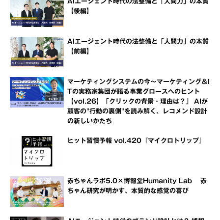
AIエージェント時代の法整備と「人間力」の本質
【後編】
AIエージェント時代の法整備と「人間力」の本質
【前編】
マーケティングシステムの今～マーケティング＆I
Tの実務家集団が語る事業グロースへのヒント
【vol.26】「クリックの背景・理由は？」 AIが
顧客の"行動の裏側"を読み解く、レコメンド設計
の新しいかたち
ヒット習慣予報 vol.420『マイクロトリップ』
赤ちゃんラボ5.0×博報堂Humanity Lab 赤
ちゃん研究が明かす、本質的な感覚の喜び