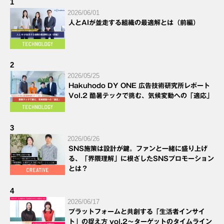
1
2026/06/01
人とAIが並走する組織の最適解とは（前編）
2
2026/05/25
Hakuhodo DY ONE 広告技術研究所レポート
Vol.2 酷暑テックで挑む、気候変動への「適応」
3
2026/06/26
SNS施策は設計が鍵。ファンと一緒に盛り上げ
る、「界隈理解」に根ざしたSNSプロモーション
とは？
4
2026/06/17
プラットフォームと共創する「生活者インサイ
ト」の捉え方 vol.2～ターゲットのタイムライン