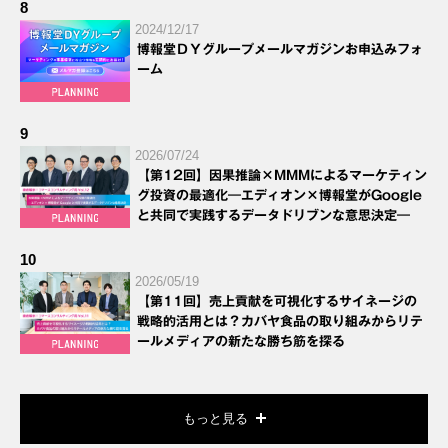
8
2024/12/17
博報堂ＤＹグループメールマガジンお申込みフォ
ーム
9
2026/07/24
【第12回】因果推論×MMMによるマーケティン
グ投資の最適化―エディオン×博報堂がGoogle
と共同で実践するデータドリブンな意思決定―
10
2026/05/19
【第11回】売上貢献を可視化するサイネージの
戦略的活用とは？カバヤ食品の取り組みからリテ
ールメディアの新たな勝ち筋を探る
もっと見る