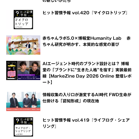
の新しいかたち
ヒット習慣予報 vol.420『マイクロトリップ』
赤ちゃんラボ5.0×博報堂Humanity Lab 赤
ちゃん研究が明かす、本質的な感覚の喜び
AIエージェント時代のブランド設計とは？ 博報
堂の「ブランドに“生きた人格”を宿す」実装最前
線【MarkeZine Day 2026 Online 登壇レポ
ート】
情報収集の入り口が激変するAI時代 FWD生命が
仕掛ける「認知形成」の現在地
ヒット習慣予報 vol.419『ライフログ・シェア
リング』