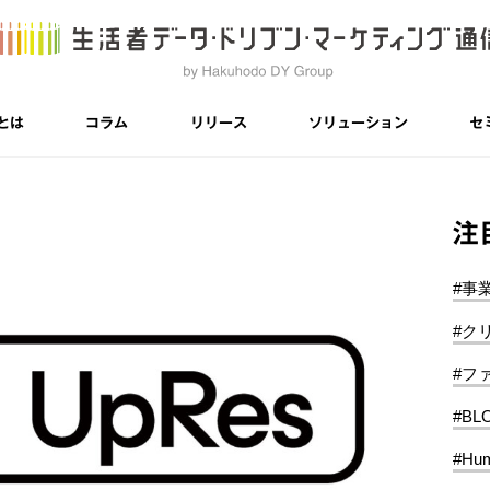
とは
コラム
リリース
ソリューション
セ
注
#事
#ク
#フ
#BL
#Hum