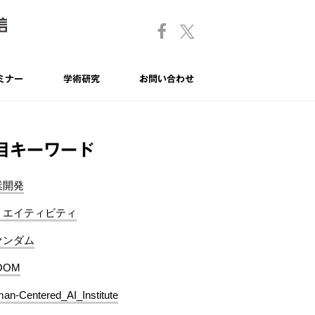
ミナー
学術研究
お問い合わせ
目キーワード
業開発
リエイティビティ
ァンダム
OOM
an-Centered_AI_Institute