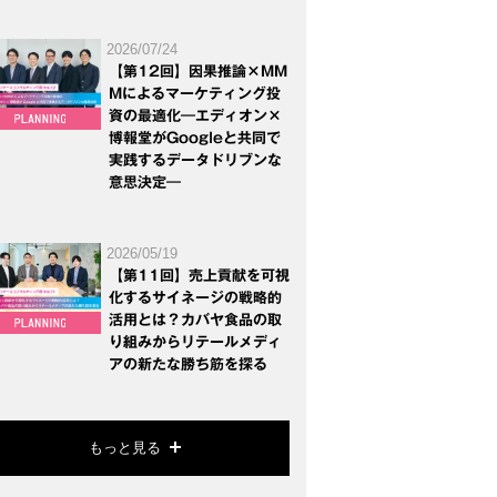
2026/07/24
【第12回】因果推論×MM
Mによるマーケティング投
資の最適化―エディオン×
博報堂がGoogleと共同で
実践するデータドリブンな
意思決定―
2026/05/19
【第11回】売上貢献を可視
化するサイネージの戦略的
活用とは？カバヤ食品の取
り組みからリテールメディ
アの新たな勝ち筋を探る
もっと見る