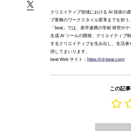
クリエイティブ領域における AI 技術
ブ業務のワークスタイル変⾰までを担う
「beat」では、産学連携の学術 研究や
⽣成 AI ツールの開発、クリエイティ
するクリエイティブを⽣み出し、⽣活者
供してまいります。
beat Web サイト：
https://ctl-beat.com/
この記事