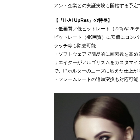
アント企業との実証実験も開始する予定
【「H-AI UpRes」の特⻑】
・低画質／低ビットレート（720pや2
ビットレート（4K画質）に安価にコン
ラッチ等も除去可能
・ソフトウェアで簡易的に画素数を高める
リエイターがアルゴリズムをカスタマイ
で、IPホルダーのニーズに応えた仕上が
・フレームレートの追加変換も対応可能