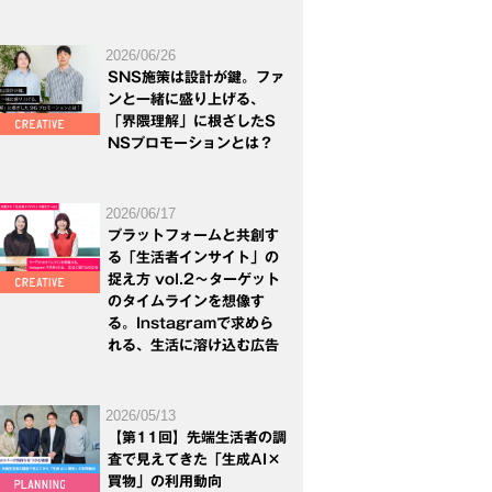
2026/06/26
SNS施策は設計が鍵。ファ
ンと一緒に盛り上げる、
「界隈理解」に根ざしたS
NSプロモーションとは？
2026/06/17
プラットフォームと共創す
る「生活者インサイト」の
捉え方 vol.2～ターゲット
のタイムラインを想像す
る。Instagramで求めら
れる、生活に溶け込む広告
2026/05/13
【第11回】先端生活者の調
査で見えてきた「生成AI×
買物」の利用動向