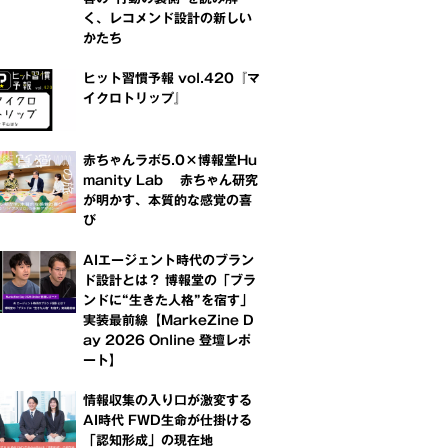
く、レコメンド設計の新しい
かたち
ヒット習慣予報 vol.420『マ
イクロトリップ』
赤ちゃんラボ5.0×博報堂Hu
manity Lab 赤ちゃん研究
が明かす、本質的な感覚の喜
び
AIエージェント時代のブラン
ド設計とは？ 博報堂の「ブラ
ンドに“生きた人格”を宿す」
実装最前線【MarkeZine D
ay 2026 Online 登壇レポ
ート】
情報収集の入り口が激変する
AI時代 FWD生命が仕掛ける
「認知形成」の現在地