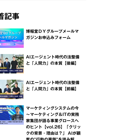
着記事
博報堂ＤＹグループメールマ
ガジンお申込みフォーム
AIエージェント時代の法整備
と「人間力」の本質【後編】
AIエージェント時代の法整備
と「人間力」の本質【前編】
マーケティングシステムの今
～マーケティング＆ITの実務
家集団が語る事業グロースへ
のヒント【vol.26】「クリッ
クの背景・理由は？」 AIが顧
客の"行動の裏側"を読み解