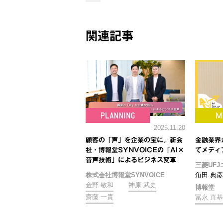
関連記事
2025.11.20
顧客の「声」を企業の宝に。新会
金融業界
社・博報堂SYNVOICEの「AI×
てメディ
音声技術」によるビジネス変革
三菱UFJ
株式会社博報堂SYNVOICE
角田 典彦
金野 敏和
神原 武史
博報堂
齋藤 一貴
冨永 直基