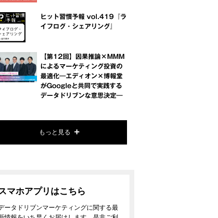
ヒット習慣予報 vol.419『ラ
イフログ・シェアリング』
【第12回】因果推論×MMM
によるマーケティング投資の
最適化―エディオン×博報堂
がGoogleと共同で実践する
データドリブンな意思決定―
もっと見る
スマホアプリはこちら
データドリブンマーケティングに関する最
新情報をいち早くお届けします。是非ご利