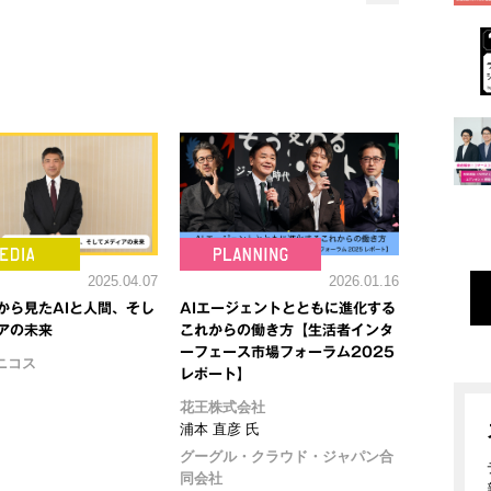
2025.04.07
2026.01.16
から見たAIと人間、そし
AIエージェントとともに進化する
アの未来
これからの働き方【生活者インタ
ーフェース市場フォーラム2025
ニコス
レポート】
花王株式会社
浦本 直彦 氏
グーグル・クラウド・ジャパン合
同会社