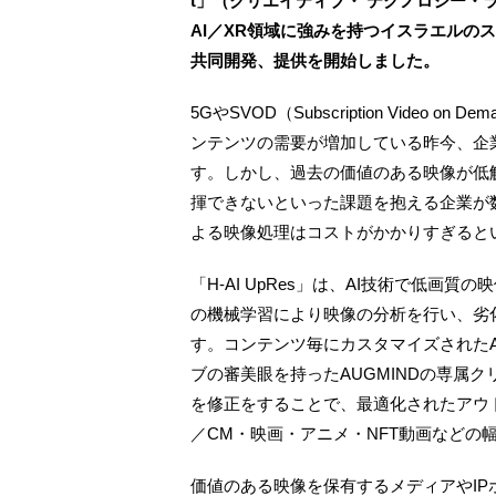
t」（クリエイティブ・ テクノロジー・ラ
AI／XR領域に強みを持つイスラエルのス
共同開発、提供を開始しました。
5GやSVOD（Subscription Vide
ンテンツの需要が増加している昨今、企
す。しかし、過去の価値のある映像が低
揮できないといった課題を抱える企業が
よる映像処理はコストがかかりすぎると
「H-AI UpRes」は、AI技術で低画
の機械学習により映像の分析を行い、劣
す。コンテンツ毎にカスタマイズされた
ブの審美眼を持ったAUGMINDの専属
を修正をすることで、最適化されたアウ
／CM・映画・アニメ・NFT動画などの
価値のある映像を保有するメディアやI