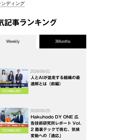
ランディング
気記事ランキング
Weekly
3Months
2026/06/01
人とAIが並走する組織の最
適解とは（前編）
2026/05/25
Hakuhodo DY ONE 広
告技術研究所レポート Vol.
2 酷暑テックで挑む、気候
変動への「適応」