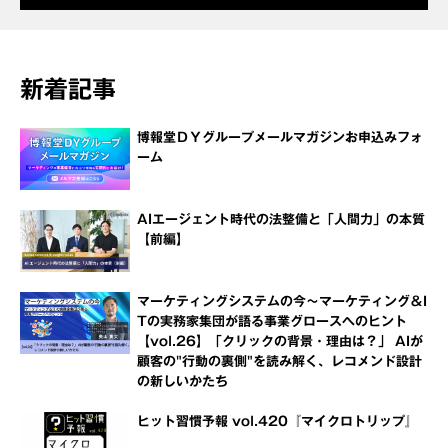
新着記事
博報堂ＤＹグループメールマガジンお申込みフォ
ーム
AIエージェント時代の法整備と「人間力」の本質
【前編】
マーケティングシステムの今～マーケティング＆I
Tの実務家集団が語る事業グロースへのヒント
【vol.26】「クリックの背景・理由は？」 AIが
顧客の"行動の裏側"を読み解く、レコメンド設計
の新しいかたち
ヒット習慣予報 vol.420『マイクロトリップ』