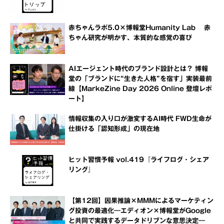
赤ちゃんラボ5.0×博報堂Humanity Lab 赤
ちゃん研究が明かす、本質的な感覚の喜び
AIエージェント時代のブランド設計とは？ 博報
堂の「ブランドに“生きた人格”を宿す」実装最前
線【MarkeZine Day 2026 Online 登壇レポ
ート】
情報収集の入り口が激変するAI時代 FWD生命が
仕掛ける「認知形成」の現在地
ヒット習慣予報 vol.419『ライフログ・シェア
リング』
【第12回】因果推論×MMMによるマーケティン
グ投資の最適化―エディオン×博報堂がGoogle
と共同で実践するデータドリブンな意思決定―