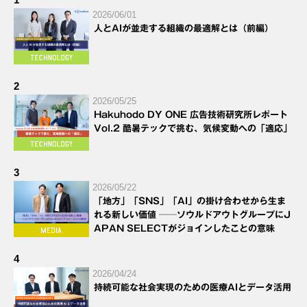
2026/06/01
人とAIが並走する組織の最適解とは（前編）
2
2026/05/25
Hakuhodo DY ONE 広告技術研究所レポート
Vol.2 酷暑テックで挑む、気候変動への「適応」
3
2026/05/22
「地方」「SNS」「AI」の掛け合わせから生ま
れる新しい価値 ──ソウルドアウトグループにJ
APAN SELECTがジョインしたことの意味
4
2026/04/24
持続可能な社会実現のための医療AIとデータ活用