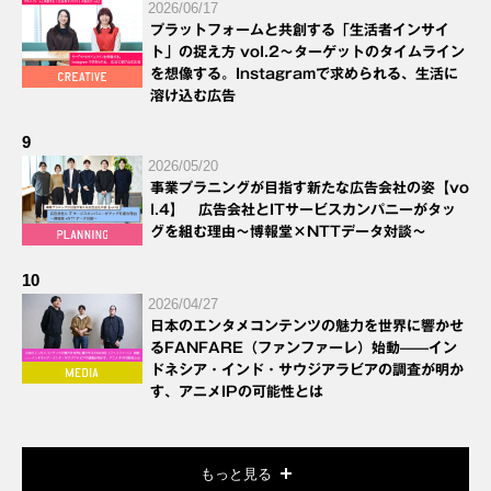
2026/06/17
プラットフォームと共創する「生活者インサイ
ト」の捉え方 vol.2～ターゲットのタイムライン
を想像する。Instagramで求められる、生活に
溶け込む広告
9
2026/05/20
事業プラニングが目指す新たな広告会社の姿【vo
l.4】 広告会社とITサービスカンパニーがタッ
グを組む理由～博報堂×NTTデータ対談～
10
2026/04/27
日本のエンタメコンテンツの魅力を世界に響かせ
るFANFARE（ファンファーレ）始動——イン
ドネシア・インド・サウジアラビアの調査が明か
す、アニメIPの可能性とは
もっと見る