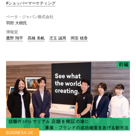
#ショッパーマーケティング
ベータ・ジャパン株式会社
羽田 大樹氏
博報堂
鷹野 翔平
髙橋 美帆
児玉 誠周
岡安 穂香
BUSINESS UX