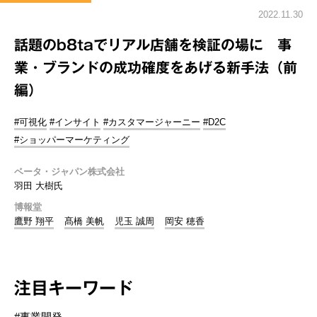
2022.11.30
話題のb8taでリアル店舗を検証の場に 事
業・ブランドの成功確度をあげる新手法（前
編）
#可視化
#インサイト
#カスタマージャーニー
#D2C
#ショッパーマーケティング
ベータ・ジャパン株式会社
羽田 大樹氏
博報堂
鷹野 翔平
髙橋 美帆
児玉 誠周
岡安 穂香
注目キーワード
#事業開発