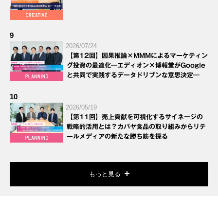
9
2026/07/24
【第12回】因果推論×MMMによるマーケティン
グ投資の最適化―エディオン×博報堂がGoogle
と共同で実践するデータドリブンな意思決定―
10
2026/05/19
【第11回】売上貢献を可視化するサイネージの
戦略的活用とは？カバヤ食品の取り組みからリテ
ールメディアの新たな勝ち筋を探る
もっと見る