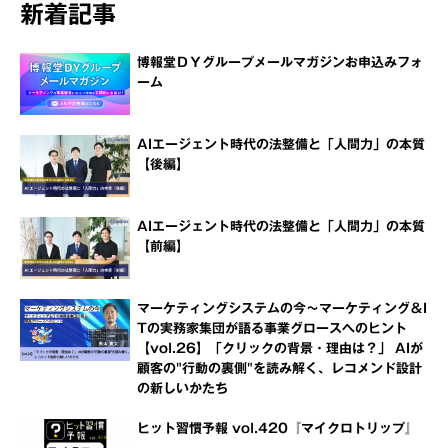
新着記事
博報堂ＤＹグループメールマガジンお申込みフォ
ーム
AIエージェント時代の法整備と「人間力」の本質
【後編】
AIエージェント時代の法整備と「人間力」の本質
【前編】
マーケティングシステムの今～マーケティング＆I
Tの実務家集団が語る事業グロースへのヒント
【vol.26】「クリックの背景・理由は？」 AIが
顧客の"行動の裏側"を読み解く、レコメンド設計
の新しいかたち
ヒット習慣予報 vol.420『マイクロトリップ』