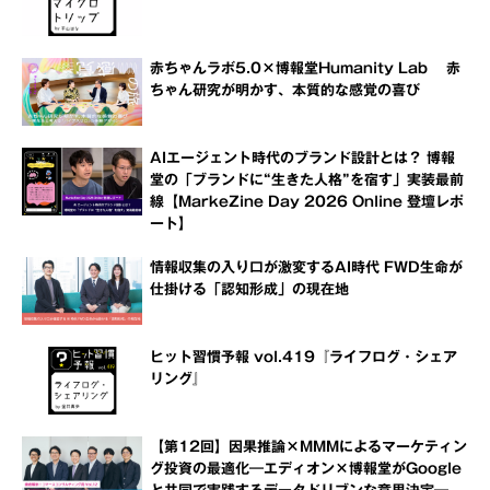
赤ちゃんラボ5.0×博報堂Humanity Lab 赤
ちゃん研究が明かす、本質的な感覚の喜び
AIエージェント時代のブランド設計とは？ 博報
堂の「ブランドに“生きた人格”を宿す」実装最前
線【MarkeZine Day 2026 Online 登壇レポ
ート】
情報収集の入り口が激変するAI時代 FWD生命が
仕掛ける「認知形成」の現在地
ヒット習慣予報 vol.419『ライフログ・シェア
リング』
【第12回】因果推論×MMMによるマーケティン
グ投資の最適化―エディオン×博報堂がGoogle