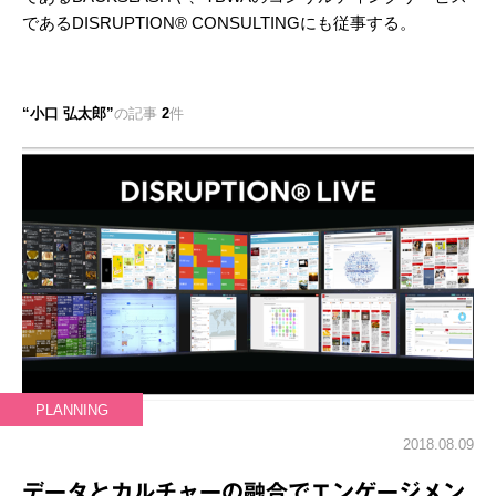
であるDISRUPTION® CONSULTINGにも従事する。
小口 弘太郎
の記事
2
件
PLANNING
2018.08.09
データとカルチャーの融合でエンゲージメン