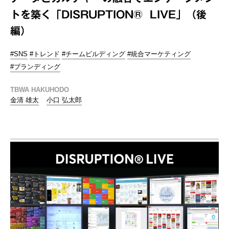
トを築く「DISRUPTION® LIVE」（後
編）
#SNS
#トレンド
#チームビルディング
#統合マーケティング
#ブランディング
TBWA HAKUHODO
金清 雄太
小口 弘太郎