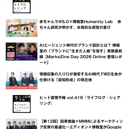
赤ちゃんラボ5.0×博報堂Humanity Lab 赤
ちゃん研究が明かす、本質的な感覚の喜び
AIエージェント時代のブランド設計とは？ 博報
堂の「ブランドに“生きた人格”を宿す」実装最前
線【MarkeZine Day 2026 Online 登壇レポ
ート】
情報収集の入り口が激変するAI時代 FWD生命が
仕掛ける「認知形成」の現在地
ヒット習慣予報 vol.419『ライフログ・シェア
リング』
【第12回】因果推論×MMMによるマーケティン
グ投資の最適化―エディオン×博報堂がGoogle