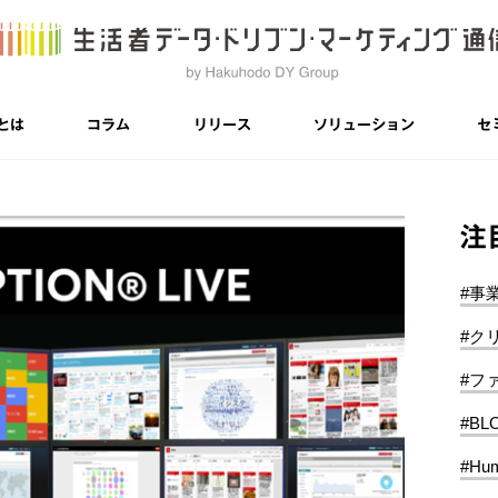
とは
コラム
リリース
ソリューション
セ
注
#事
#ク
#フ
#BL
#Hum