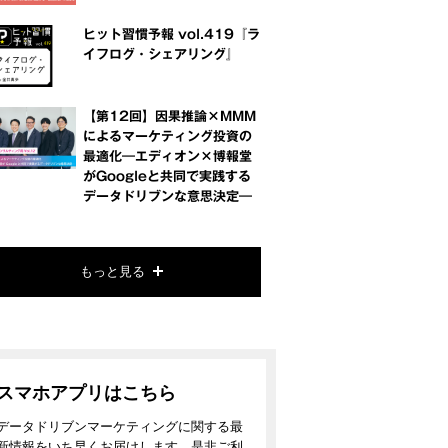
ヒット習慣予報 vol.419『ラ
イフログ・シェアリング』
【第12回】因果推論×MMM
によるマーケティング投資の
最適化―エディオン×博報堂
がGoogleと共同で実践する
データドリブンな意思決定―
もっと見る
スマホアプリはこちら
データドリブンマーケティングに関する最
新情報をいち早くお届けします。是非ご利