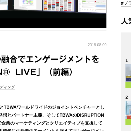
#ブ
人
2018.08.09
の融合でエンゲージメントを
1
N® LIVE」（前編）
ンディング
2
博報堂とTBWAワールドワイドのジョイントベンチャーとし
とパートナー主義、そしてTBWAのDISRUPTION
で企業のマーケティングとクリエイティブを支援して
る時代に生活者のモーメントを捉えてエンゲージメン