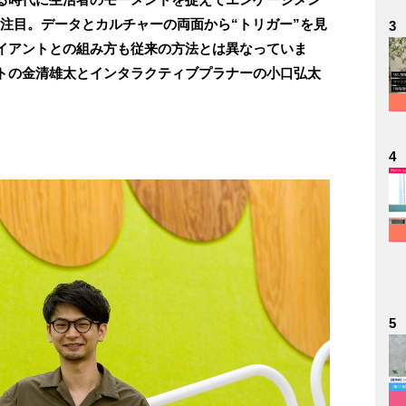
VE」に注目。データとカルチャーの両面から“トリガー”を見
3
イアントとの組み方も従来の方法とは異なっていま
トの金清雄太とインタラクティブプラナーの小口弘太
。
4
5