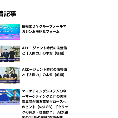
着記事
博報堂ＤＹグループメールマ
ガジンお申込みフォーム
AIエージェント時代の法整備
と「人間力」の本質【後編】
AIエージェント時代の法整備
と「人間力」の本質【前編】
マーケティングシステムの今
～マーケティング＆ITの実務
家集団が語る事業グロースへ
のヒント【vol.26】「クリッ
クの背景・理由は？」 AIが顧
客の"行動の裏側"を読み解