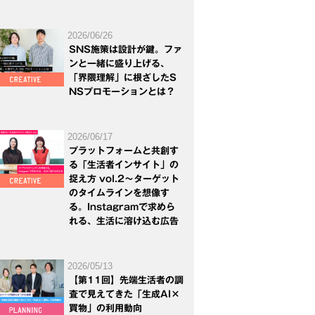
2026/06/26
SNS施策は設計が鍵。ファ
ンと一緒に盛り上げる、
「界隈理解」に根ざしたS
NSプロモーションとは？
2026/06/17
プラットフォームと共創す
る「生活者インサイト」の
捉え方 vol.2～ターゲット
のタイムラインを想像す
る。Instagramで求めら
れる、生活に溶け込む広告
2026/05/13
【第11回】先端生活者の調
査で見えてきた「生成AI×
買物」の利用動向