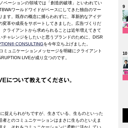
やイノベーションの領域では「創造的破壊」といわれてい
9
元々TBWAワールドワイドがベースにしてきた独自のマー
ります。既存の概念に捕らわれずに、革新的なアイデ
の変革や成長をサポートしてきました。広告づくりだ
、クライアントから求められることは近年増えてきて
チャレンジをしたいと思うブランドのために、DISR
TION®️ CONSULTING
を今年立ち上げました。
ドのコミュニケーションメッセージを明確にクライアント
10
UPTION LIVEが成り立つのです。
LIVEについて教えてください。
う意味に捉えられがちですが、生きている、生ものといった
活者とのコミュニケーションはまさに生ものといえま
捉え、それをコミュニケーションに柔軟に活かしてい