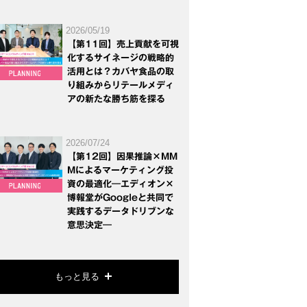
2026/05/19
【第11回】売上貢献を可視
化するサイネージの戦略的
活用とは？カバヤ食品の取
り組みからリテールメディ
アの新たな勝ち筋を探る
2026/07/24
【第12回】因果推論×MM
Mによるマーケティング投
資の最適化―エディオン×
博報堂がGoogleと共同で
実践するデータドリブンな
意思決定―
もっと見る