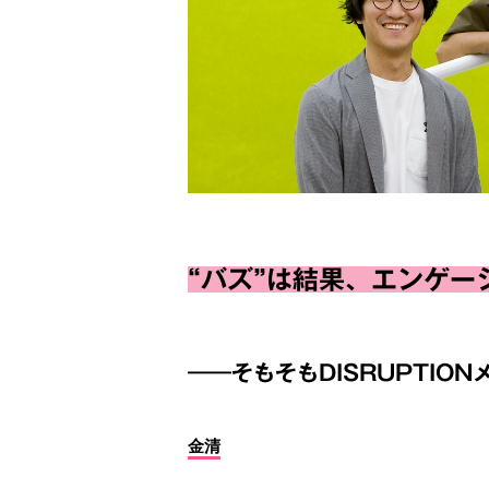
“バズ”は結果、エンゲー
――そもそもDISRUPTIO
金清