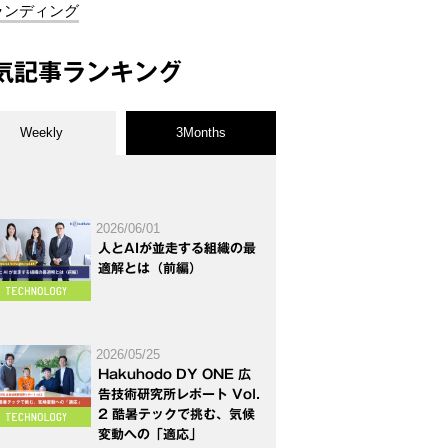
ランディング
気記事ランキング
Weekly
3Months
2026/06/01
人とAIが並走する組織の最
適解とは（前編）
2026/05/25
Hakuhodo DY ONE 広
告技術研究所レポート Vol.
2 酷暑テックで挑む、気候
変動への「適応」