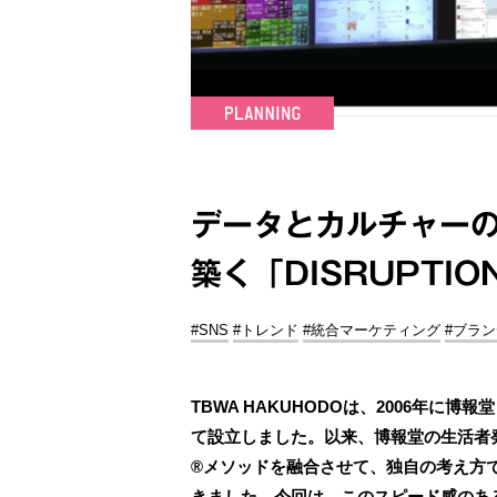
データとカルチャー
築く「DISRUPTIO
#SNS
#トレンド
#統合マーケティング
#ブラ
TBWA HAKUHODOは、2006年に
て設立しました。以来、博報堂の生活者発想
®メソッドを融合させて、独自の考え方
きました。今回は、このスピード感のあ