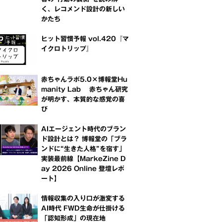
く、レコメンド設計の新しい
かたち
ヒット習慣予報 vol.420『マ
イクロトリップ』
赤ちゃんラボ5.0×博報堂Hu
manity Lab 赤ちゃん研究
が明かす、本質的な感覚の喜
び
AIエージェント時代のブラン
ド設計とは？ 博報堂の「ブラ
ンドに“生きた人格”を宿す」
実装最前線【MarkeZine D
ay 2026 Online 登壇レポ
ート】
情報収集の入り口が激変する
AI時代 FWD生命が仕掛ける
「認知形成」の現在地