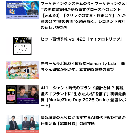
マーケティングシステムの今～マーケティング＆I
Tの実務家集団が語る事業グロースへのヒント
【vol.26】「クリックの背景・理由は？」 AIが
顧客の"行動の裏側"を読み解く、レコメンド設計
の新しいかたち
ヒット習慣予報 vol.420『マイクロトリップ』
赤ちゃんラボ5.0×博報堂Humanity Lab 赤
ちゃん研究が明かす、本質的な感覚の喜び
AIエージェント時代のブランド設計とは？ 博報
堂の「ブランドに“生きた人格”を宿す」実装最前
線【MarkeZine Day 2026 Online 登壇レポ
ート】
情報収集の入り口が激変するAI時代 FWD生命が
仕掛ける「認知形成」の現在地