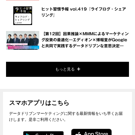
ヒット習慣予報 vol.419『ライフログ・シェア
リング』
【第12回】因果推論×MMMによるマーケティン
グ投資の最適化―エディオン×博報堂がGoogle
と共同で実践するデータドリブンな意思決定―
もっと見る
スマホアプリはこちら
データドリブンマーケティングに関する最新情報をいち早くお届
けします。是非ご利用ください。