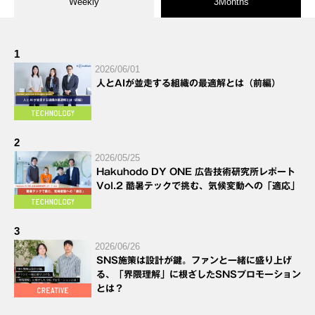
Weekly
3Months
1
2026/06/01
人とAIが並走する組織の最適解とは（前編）
2
2026/05/25
Hakuhodo DY ONE 広告技術研究所レポート
Vol.2 酷暑テックで挑む、気候変動への「適応」
3
2026/06/26
SNS施策は設計が鍵。ファンと一緒に盛り上げ
る、「界隈理解」に根ざしたSNSプロモーション
とは？