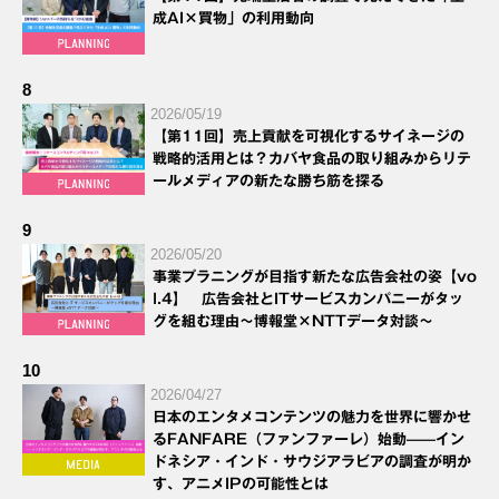
成AI×買物」の利用動向
8
2026/05/19
【第11回】売上貢献を可視化するサイネージの
戦略的活用とは？カバヤ食品の取り組みからリテ
ールメディアの新たな勝ち筋を探る
9
2026/05/20
事業プラニングが目指す新たな広告会社の姿【vo
l.4】 広告会社とITサービスカンパニーがタッ
グを組む理由～博報堂×NTTデータ対談～
10
2026/04/27
日本のエンタメコンテンツの魅力を世界に響かせ
るFANFARE（ファンファーレ）始動——イン
ドネシア・インド・サウジアラビアの調査が明か
す、アニメIPの可能性とは