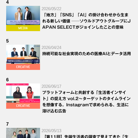
4
2026/05/22
「地方」「SNS」「AI」の掛け合わせから生ま
れる新しい価値 ──ソウルドアウトグループにJ
APAN SELECTがジョインしたことの意味
5
2026/04/24
持続可能な社会実現のための医療AIとデータ活用
6
2026/06/17
プラットフォームと共創する「生活者インサイ
ト」の捉え方 vol.2～ターゲットのタイムライン
を想像する。Instagramで求められる、生活に
溶け込む広告
7
2026/05/13
【第11回】先端生活者の調査で見えてきた「生