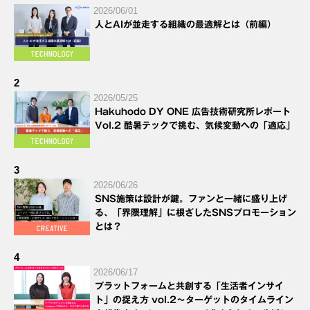
2026/06/01
人とAIが並走する組織の最適解とは（前編）
2
2026/05/25
Hakuhodo DY ONE 広告技術研究所レポート
Vol.2 酷暑テックで挑む、気候変動への「適応」
3
2026/06/26
SNS施策は設計が鍵。ファンと一緒に盛り上げ
る、「界隈理解」に根ざしたSNSプロモーション
とは？
4
2026/06/17
プラットフォームと共創する「生活者インサイ
ト」の捉え方 vol.2～ターゲットのタイムライン