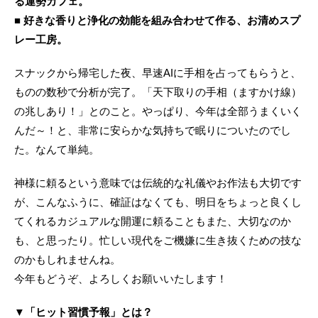
る運勢カフェ。
■ 好きな香りと浄化の効能を組み合わせて作る、お清めスプ
レー工房。
スナックから帰宅した夜、早速AIに手相を占ってもらうと、
ものの数秒で分析が完了。「天下取りの手相（ますかけ線）
の兆しあり！」とのこと。やっぱり、今年は全部うまくいく
んだ～！と、非常に安らかな気持ちで眠りについたのでし
た。なんて単純。
神様に頼るという意味では伝統的な礼儀やお作法も大切です
が、こんなふうに、確証はなくても、明日をちょっと良くし
てくれるカジュアルな開運に頼ることもまた、大切なのか
も、と思ったり。忙しい現代をご機嫌に生き抜くための技な
のかもしれませんね。
今年もどうぞ、よろしくお願いいたします！
▼「ヒット習慣予報」とは？