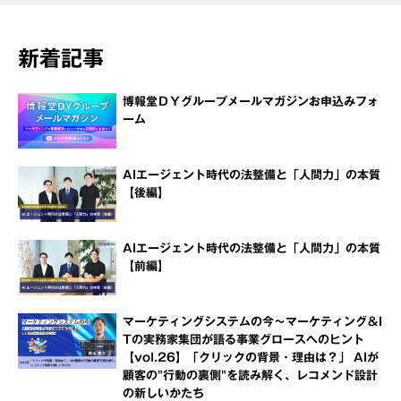
新着記事
博報堂ＤＹグループメールマガジンお申込みフォ
ーム
AIエージェント時代の法整備と「人間力」の本質
【後編】
AIエージェント時代の法整備と「人間力」の本質
【前編】
マーケティングシステムの今～マーケティング＆I
Tの実務家集団が語る事業グロースへのヒント
【vol.26】「クリックの背景・理由は？」 AIが
顧客の"行動の裏側"を読み解く、レコメンド設計
の新しいかたち