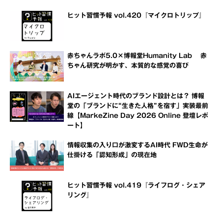
ヒット習慣予報 vol.420『マイクロトリップ』
赤ちゃんラボ5.0×博報堂Humanity Lab 赤
ちゃん研究が明かす、本質的な感覚の喜び
AIエージェント時代のブランド設計とは？ 博報
堂の「ブランドに“生きた人格”を宿す」実装最前
線【MarkeZine Day 2026 Online 登壇レポ
ート】
情報収集の入り口が激変するAI時代 FWD生命が
仕掛ける「認知形成」の現在地
ヒット習慣予報 vol.419『ライフログ・シェア
リング』