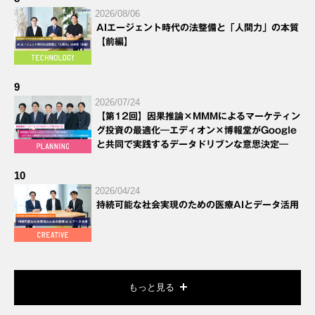
2026/08/06
AIエージェント時代の法整備と「人間力」の本質
【前編】
9
2026/07/24
【第12回】因果推論×MMMによるマーケティン
グ投資の最適化―エディオン×博報堂がGoogle
と共同で実践するデータドリブンな意思決定―
10
2026/04/24
持続可能な社会実現のための医療AIとデータ活用
もっと見る