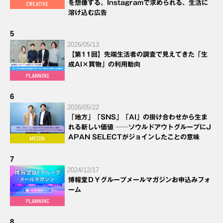
を想像する。Instagramで求められる、生活に
溶け込む広告
5
2026/05/13
【第11回】先端生活者の調査で見えてきた「生
成AI×買物」の利用動向
6
2026/05/22
「地方」「SNS」「AI」の掛け合わせから生ま
れる新しい価値 ──ソウルドアウトグループにJ
APAN SELECTがジョインしたことの意味
7
2024/12/17
博報堂ＤＹグループメールマガジンお申込みフォ
ーム
8