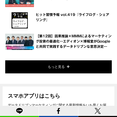
ヒット習慣予報 vol.419『ライフログ・シェア
リング』
【第12回】因果推論×MMMによるマーケティン
グ投資の最適化―エディオン×博報堂がGoogle
と共同で実践するデータドリブンな意思決定―
もっと見る
スマホアプリはこちら
データドリブンマーケティングに関する最新情報をいち早くお届
けします。是非ご利用ください。