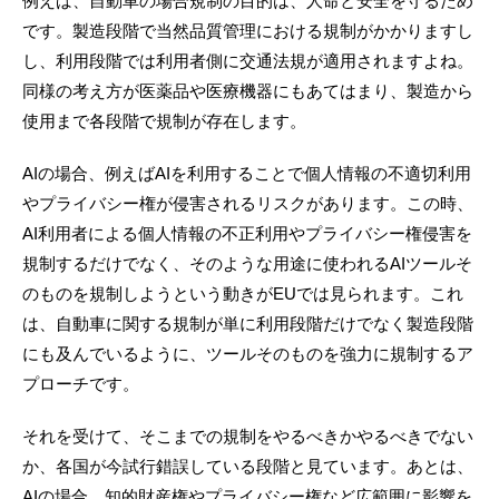
例えば、自動車の場合規制の目的は、人命と安全を守るため
です。製造段階で当然品質管理における規制がかかりますし
し、利用段階では利用者側に交通法規が適用されますよね。
同様の考え方が医薬品や医療機器にもあてはまり、製造から
使用まで各段階で規制が存在します。
AIの場合、例えばAIを利用することで個人情報の不適切利用
やプライバシー権が侵害されるリスクがあります。この時、
AI利用者による個人情報の不正利用やプライバシー権侵害を
規制するだけでなく、そのような用途に使われるAIツールそ
のものを規制しようという動きがEUでは見られます。これ
は、自動車に関する規制が単に利用段階だけでなく製造段階
にも及んでいるように、ツールそのものを強力に規制するア
プローチです。
それを受けて、そこまでの規制をやるべきかやるべきでない
か、各国が今試行錯誤している段階と見ています。あとは、
AIの場合、知的財産権やプライバシー権など広範囲に影響を