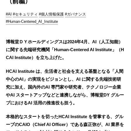
（前編）
#AI
#セキュリティ
#個人情報保護
#ガバナンス
#Human-Centered_AI_Institute
博報堂ＤＹホールディングスは2024年4月、AI（人工知能）
に関する先端研究機関「Human-Centered AI Institute」（H
CAI Institute）を立ち上げた。
HCAI Institute は、生活者と社会を支える基盤となる「人間
中心のAI」の実現をビジョンとし、AI に関する先端技術研
究に加え、国内外のAI 専門家や研究者、テクノロジー企業
やAI スタートアップなどと連携しながら、博報堂DY グルー
プにおけるAI 活用の推進役も担う。
本格的なスタートを切ったHCAI Institute を管掌する、グル
ープのCAIO（Chief AI Officer）である森正弥が、AI 業界を