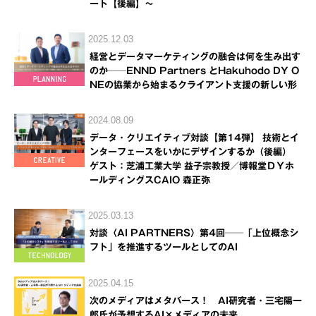
ート【後編】～
2025.12.03
経営とデータマーケティングの融合は何を生み出す
のか──ENND Partners とHakuhodo DY O
NEの協業から始まるクライアント支援の新しい形
2024.08.09
データ・クリエイティブ対談【第14弾】 技術とイ
ンターフェースをいかにデザインするか（後編）
ゲスト：芝浦工業大学 益子宗教授／博報堂ＤＹホ
ールディングスCAIO 森正弥
2025.03.13
対談〈AI PARTNERS〉第4回──「上位概念シ
フト」を推進するツールとしてのAI
2025.04.15
次のメディアはメタバース！ AI研究者・三宅陽一
郎氏が予想するAI×メディアの未来