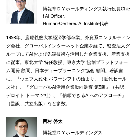
博報堂ＤＹホールディングス執行役員Chie
f AI Officer、
Human-Centered AI Institute代表
1998年、慶應義塾大学経済学部卒業。外資系コンサルティン
グ会社、グローバルインターネット企業を経て、監査法人グ
ループにてAIおよび先端技術を活用した企業支援、産業支援
に従事。東北大学 特任教授、東京大学 協創プラットフォー
ム開発 顧問、日本ディープラーニング協会 顧問。著訳書
に、『ウェブ大変化 パワーシフトの始まり』（近代セール
ス社）、『グローバルAI活用企業動向調査 第5版』（共訳、
デロイト トーマツ社）、『信頼できるAIへのアプローチ』
（監訳、共立出版）など多数。
西村 啓太
博報堂ＤＹホールディングス