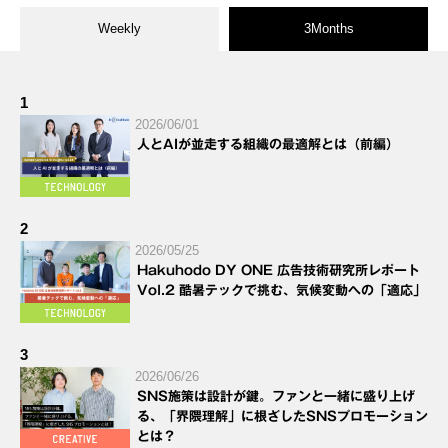
Weekly
3Months
1
2026/06/01
人とAIが並走する組織の最適解とは（前編）
2
2026/05/25
Hakuhodo DY ONE 広告技術研究所レポート
Vol.2 酷暑テックで挑む、気候変動への「適応」
3
2026/06/26
SNS施策は設計が鍵。ファンと一緒に盛り上げ
る、「界隈理解」に根ざしたSNSプロモーション
とは？