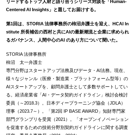
リードするトップ人材と語り合うシリーズ対談を「Human-
Centered AI Insights」と題してお届けする。
第1回は、STORIA 法律事務所の柿沼弁護士を迎え、HCAI In
stitute 所長補佐の西村と共にAIの最新潮流と企業に求められ
るガバナンス、人間中心のAI のあり方について聞いた。
STORIA 法律事務所
柿沼 太一弁護士
専門分野はスタートアップ法務及びデータ・AI法務。現在、
様々なジャンル（医療・製造業・プラットフォーム型等）の
AIスタートアップを、顧問弁護士として多数サポートしてい
る。経済産業省「AI・データ契約ガイドライン」検討会検討
委員（～2018.3）。日本ディープラーニング協会（JDLA）
理事（2023.7～）。「第2回 IP BASE AWARD」知財専門家
部門グランプリを受賞（2021）。「オープンイノベーション
を促進するための技術分野別契約ガイドラインに関する調査