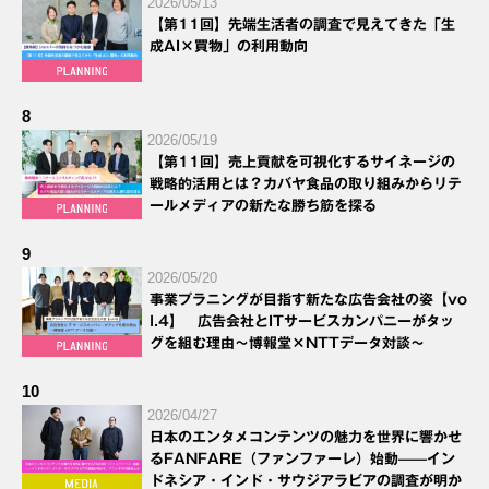
2026/05/13
【第11回】先端生活者の調査で見えてきた「生
成AI×買物」の利用動向
8
2026/05/19
【第11回】売上貢献を可視化するサイネージの
戦略的活用とは？カバヤ食品の取り組みからリテ
ールメディアの新たな勝ち筋を探る
9
2026/05/20
事業プラニングが目指す新たな広告会社の姿【vo
l.4】 広告会社とITサービスカンパニーがタッ
グを組む理由～博報堂×NTTデータ対談～
10
2026/04/27
日本のエンタメコンテンツの魅力を世界に響かせ
るFANFARE（ファンファーレ）始動——イン
ドネシア・インド・サウジアラビアの調査が明か