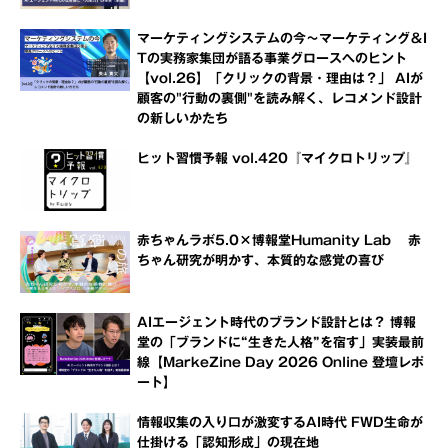
マーケティングシステムの今～マーケティング＆I
Tの実務家集団が語る事業グロースへのヒント
【vol.26】「クリックの背景・理由は？」 AIが
顧客の"行動の裏側"を読み解く、レコメンド設計
の新しいかたち
ヒット習慣予報 vol.420『マイクロトリップ』
赤ちゃんラボ5.0×博報堂Humanity Lab 赤
ちゃん研究が明かす、本質的な感覚の喜び
AIエージェント時代のブランド設計とは？ 博報
堂の「ブランドに“生きた人格”を宿す」実装最前
線【MarkeZine Day 2026 Online 登壇レポ
ート】
情報収集の入り口が激変するAI時代 FWD生命が
仕掛ける「認知形成」の現在地