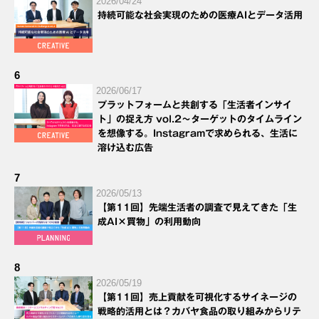
2026/04/24
持続可能な社会実現のための医療AIとデータ活用
6
2026/06/17
プラットフォームと共創する「生活者インサイ
ト」の捉え方 vol.2～ターゲットのタイムライン
を想像する。Instagramで求められる、生活に
溶け込む広告
7
2026/05/13
【第11回】先端生活者の調査で見えてきた「生
成AI×買物」の利用動向
8
2026/05/19
【第11回】売上貢献を可視化するサイネージの
戦略的活用とは？カバヤ食品の取り組みからリテ