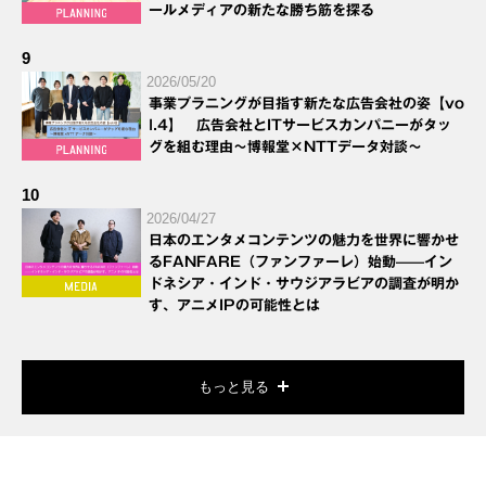
ールメディアの新たな勝ち筋を探る
9
2026/05/20
事業プラニングが目指す新たな広告会社の姿【vo
l.4】 広告会社とITサービスカンパニーがタッ
グを組む理由～博報堂×NTTデータ対談～
10
2026/04/27
日本のエンタメコンテンツの魅力を世界に響かせ
るFANFARE（ファンファーレ）始動——イン
ドネシア・インド・サウジアラビアの調査が明か
す、アニメIPの可能性とは
もっと見る