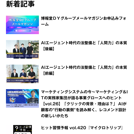
新着記事
博報堂ＤＹグループメールマガジンお申込みフォ
ーム
AIエージェント時代の法整備と「人間力」の本質
【後編】
AIエージェント時代の法整備と「人間力」の本質
【前編】
マーケティングシステムの今～マーケティング＆I
Tの実務家集団が語る事業グロースへのヒント
【vol.26】「クリックの背景・理由は？」 AIが
顧客の"行動の裏側"を読み解く、レコメンド設計
の新しいかたち
ヒット習慣予報 vol.420『マイクロトリップ』