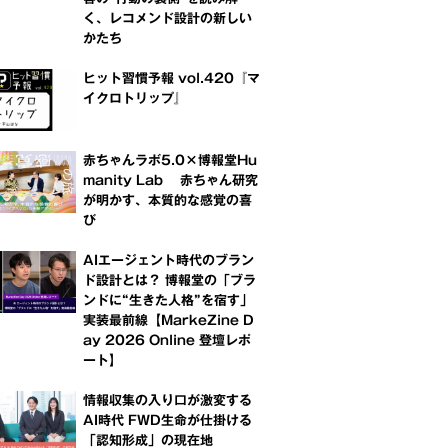
く、レコメンド設計の新しい
かたち
ヒット習慣予報 vol.420『マ
イクロトリップ』
赤ちゃんラボ5.0×博報堂Hu
manity Lab 赤ちゃん研究
が明かす、本質的な感覚の喜
び
AIエージェント時代のブラン
ド設計とは？ 博報堂の「ブラ
ンドに“生きた人格”を宿す」
実装最前線【MarkeZine D
ay 2026 Online 登壇レポ
ート】
情報収集の入り口が激変する
AI時代 FWD生命が仕掛ける
「認知形成」の現在地