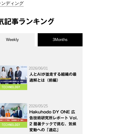
ランディング
気記事ランキング
Weekly
3Months
2026/06/01
人とAIが並走する組織の最
適解とは（前編）
2026/05/25
Hakuhodo DY ONE 広
告技術研究所レポート Vol.
2 酷暑テックで挑む、気候
変動への「適応」