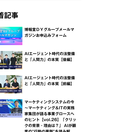
着記事
博報堂ＤＹグループメールマ
ガジンお申込みフォーム
AIエージェント時代の法整備
と「人間力」の本質【後編】
AIエージェント時代の法整備
と「人間力」の本質【前編】
マーケティングシステムの今
～マーケティング＆ITの実務
家集団が語る事業グロースへ
のヒント【vol.26】「クリッ
クの背景・理由は？」 AIが顧
客の"行動の裏側"を読み解