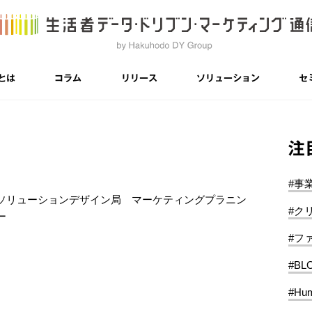
とは
コラム
リリース
ソリューション
セ
注
#事
ソリューションデザイン局 マーケティングプラニン
#ク
ー
#フ
#BL
#Hum