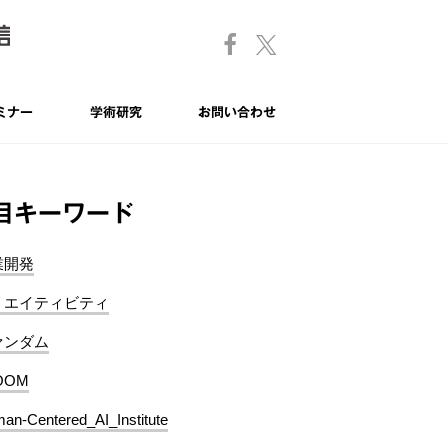
ミナー
学術研究
お問い合わせ
目キーワード
業開発
リエイティビティ
ァンダム
OOM
an-Centered_AI_Institute