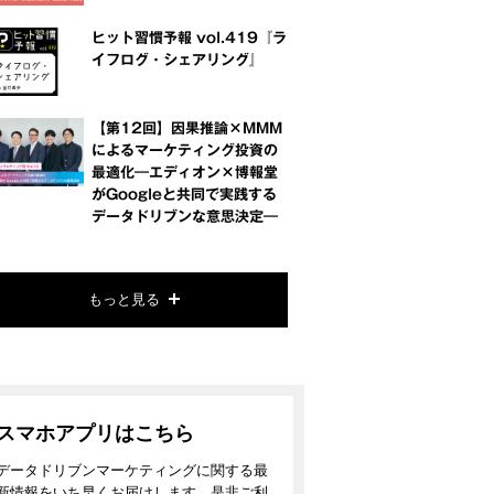
ヒット習慣予報 vol.419『ラ
イフログ・シェアリング』
【第12回】因果推論×MMM
によるマーケティング投資の
最適化―エディオン×博報堂
がGoogleと共同で実践する
データドリブンな意思決定―
もっと見る
スマホアプリはこちら
データドリブンマーケティングに関する最
新情報をいち早くお届けします。是非ご利