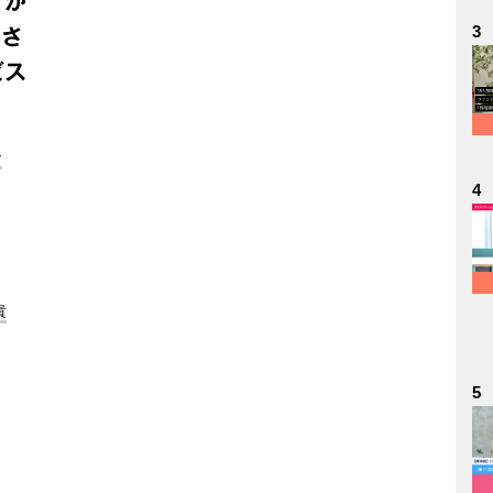
」が
3
いさ
ビス
ン
4
貴
5