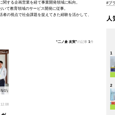
促に関する企画営業を経て事業開発領域に転向。
#ブ
おいて教育領域のサービス開発に従事。
生活者の視点で社会課題を捉えてきた経験を活かして、
人
二ノ倉 友実
の記事
1
件
1
2
.12.08