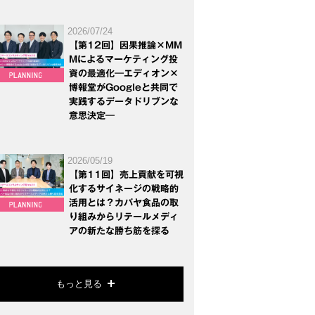
2026/07/24
【第12回】因果推論×MM
Mによるマーケティング投
資の最適化―エディオン×
博報堂がGoogleと共同で
実践するデータドリブンな
意思決定―
2026/05/19
【第11回】売上貢献を可視
化するサイネージの戦略的
活用とは？カバヤ食品の取
り組みからリテールメディ
アの新たな勝ち筋を探る
もっと見る