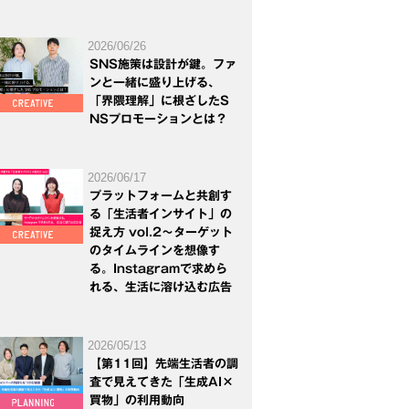
2026/06/26
SNS施策は設計が鍵。ファ
ンと一緒に盛り上げる、
「界隈理解」に根ざしたS
NSプロモーションとは？
2026/06/17
プラットフォームと共創す
る「生活者インサイト」の
捉え方 vol.2～ターゲット
のタイムラインを想像す
る。Instagramで求めら
れる、生活に溶け込む広告
2026/05/13
【第11回】先端生活者の調
査で見えてきた「生成AI×
買物」の利用動向