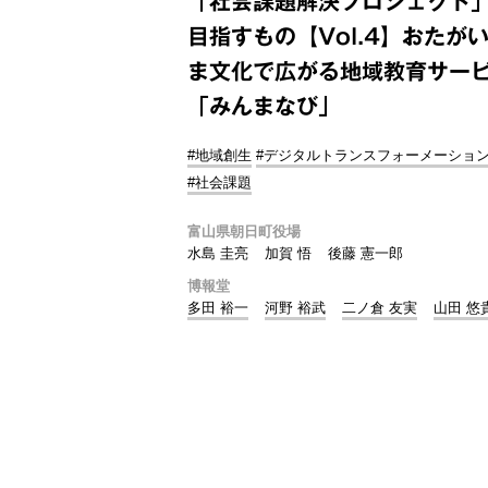
「社会課題解決プロジェクト
目指すもの【Vol.4】おたが
ま文化で広がる地域教育サー
「みんまなび」
#地域創生
#デジタルトランスフォーメーショ
#社会課題
富山県朝日町役場
水島 圭亮
加賀 悟
後藤 憲一郎
博報堂
多田 裕一
河野 裕武
二ノ倉 友実
山田 悠