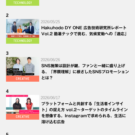
2
2026/05/25
Hakuhodo DY ONE 広告技術研究所レポート
Vol.2 酷暑テックで挑む、気候変動への「適応」
3
2026/06/26
SNS施策は設計が鍵。ファンと一緒に盛り上げ
る、「界隈理解」に根ざしたSNSプロモーション
とは？
4
2026/06/17
プラットフォームと共創する「生活者インサイ
ト」の捉え方 vol.2～ターゲットのタイムライン
を想像する。Instagramで求められる、生活に
溶け込む広告
5