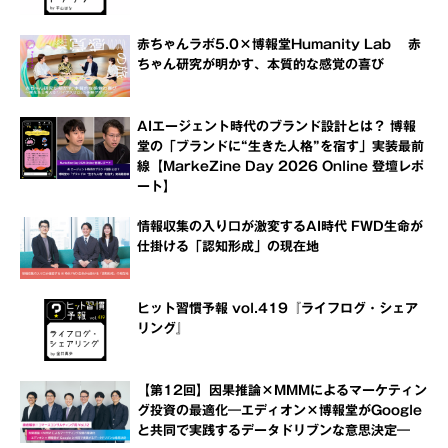
赤ちゃんラボ5.0×博報堂Humanity Lab 赤
ちゃん研究が明かす、本質的な感覚の喜び
AIエージェント時代のブランド設計とは？ 博報
堂の「ブランドに“生きた人格”を宿す」実装最前
線【MarkeZine Day 2026 Online 登壇レポ
ート】
情報収集の入り口が激変するAI時代 FWD生命が
仕掛ける「認知形成」の現在地
ヒット習慣予報 vol.419『ライフログ・シェア
リング』
【第12回】因果推論×MMMによるマーケティン
グ投資の最適化―エディオン×博報堂がGoogle
と共同で実践するデータドリブンな意思決定―