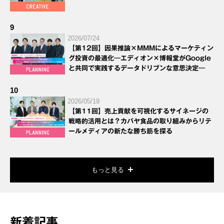
9
2026/07/24
【第12回】因果推論×MMMによるマーケティン
グ投資の最適化―エディオン×博報堂がGoogle
と共同で実践するデータドリブンな意思決定―
10
2026/05/19
【第11回】売上貢献を可視化するサイネージの
戦略的活用とは？カバヤ食品の取り組みからリテ
ールメディアの新たな勝ち筋を探る
もっと見る
新着記事