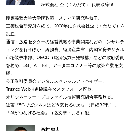
株式会社 企（くわだて） 代表取締役
慶應義塾大学大学院政策・メディア研究科修了。
三菱総合研究所を経て、2008年に株式会社企（くわだて）を
設立。
通信・放送セクターの経営戦略や事業開発などのコンサルテ
ィングを行うほか、総務省、経済産業省、内閣官房デジタル
市場競争本部、OECD（経済協力開発機構）などの政府委員
を務め、5G、AI、IoT、データエコノミー等の政策立案を支
援。
公正取引委員会デジタルスペシャルアドバイザー。
Trusted Web推進協議会タスクフォース座長。
オリジネーター・プロファイル技術研究組合事務局長。
近著『5Gでビジネスはどう変わるのか』（日経BP刊）、
『AIがつなげる社会』（弘文堂・共著）他。
西村 啓太