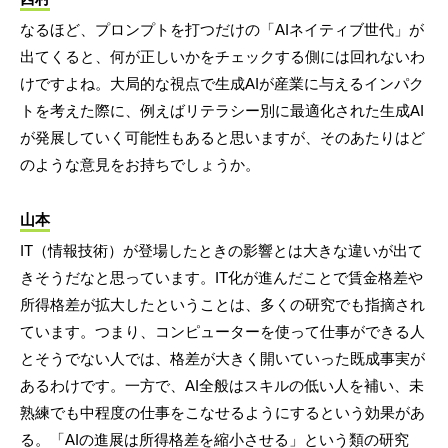
なるほど、プロンプトを打つだけの「AIネイティブ世代」が
出てくると、何が正しいかをチェックする側には回れないわ
けですよね。大局的な視点で生成AIが産業に与えるインパク
トを考えた際に、例えばリテラシー別に最適化された生成AI
が発展していく可能性もあると思いますが、そのあたりはど
のような意見をお持ちでしょうか。
山本
IT（情報技術）が登場したときの影響とは大きな違いが出て
きそうだなと思っています。IT化が進んだことで賃金格差や
所得格差が拡大したということは、多くの研究でも指摘され
ています。つまり、コンピューターを使って仕事ができる人
とそうでない人では、格差が大きく開いていった既成事実が
あるわけです。一方で、AI全般はスキルの低い人を補い、未
熟練でも中程度の仕事をこなせるようにするという効果があ
る。「AIの進展は所得格差を縮小させる」という類の研究