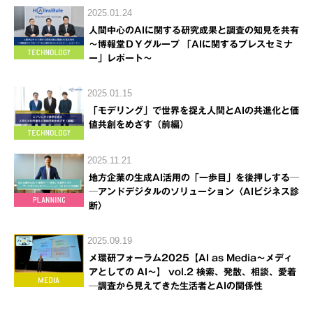
2025.01.24
人間中心のAIに関する研究成果と調査の知見を共有
～博報堂ＤＹグループ 「AIに関するプレスセミナ
ー」レポート～
2025.01.15
「モデリング」で世界を捉え人間とAIの共進化と価
値共創をめざす（前編）
2025.11.21
地方企業の生成AI活用の「一歩目」を後押しする─
─アンドデジタルのソリューション〈AIビジネス診
断〉
2025.09.19
メ環研フォーラム2025【AI as Media～メディ
アとしての AI～】 vol.2 検索、発散、相談、愛着
─調査から見えてきた生活者とAIの関係性