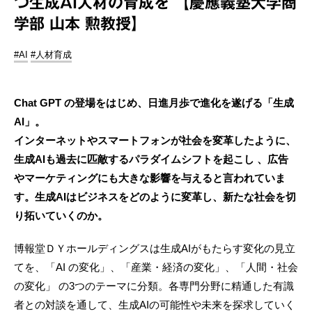
つ生成AI人材の育成を 【慶應義塾大学商
学部 山本 勲教授】
#AI
#人材育成
Chat GPT の登場をはじめ、日進月歩で進化を遂げる「生成
AI」。
インターネットやスマートフォンが社会を変革したように、
生成AIも過去に匹敵するパラダイムシフトを起こし 、広告
やマーケティングにも大きな影響を与えると言われていま
す。生成AIはビジネスをどのように変革し、新たな社会を切
り拓いていくのか。
博報堂ＤＹホールディングスは生成AIがもたらす変化の見立
てを、「AI の変化」、「産業・経済の変化」、「人間・社会
の変化」 の3つのテーマに分類。各専門分野に精通した有識
者との対談を通して、生成AIの可能性や未来を探求していく