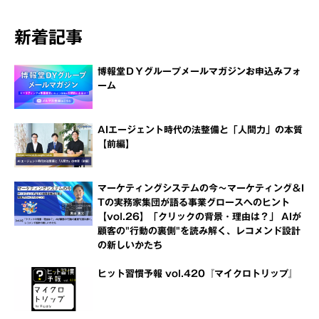
新着記事
博報堂ＤＹグループメールマガジンお申込みフォ
ーム
AIエージェント時代の法整備と「人間力」の本質
【前編】
マーケティングシステムの今～マーケティング＆I
Tの実務家集団が語る事業グロースへのヒント
【vol.26】「クリックの背景・理由は？」 AIが
顧客の"行動の裏側"を読み解く、レコメンド設計
の新しいかたち
ヒット習慣予報 vol.420『マイクロトリップ』