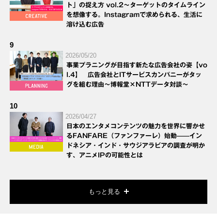
ト」の捉え方 vol.2～ターゲットのタイムライン
を想像する。Instagramで求められる、生活に
溶け込む広告
9
2026/05/20
事業プラニングが目指す新たな広告会社の姿【vo
l.4】 広告会社とITサービスカンパニーがタッ
グを組む理由～博報堂×NTTデータ対談～
10
2026/04/27
日本のエンタメコンテンツの魅力を世界に響かせ
るFANFARE（ファンファーレ）始動——イン
ドネシア・インド・サウジアラビアの調査が明か
す、アニメIPの可能性とは
もっと見る