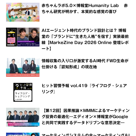
赤ちゃんラボ5.0×博報堂Humanity Lab 赤
ちゃん研究が明かす、本質的な感覚の喜び
AIエージェント時代のブランド設計とは？ 博報
堂の「ブランドに“生きた人格”を宿す」実装最前
線【MarkeZine Day 2026 Online 登壇レポ
ート】
情報収集の入り口が激変するAI時代 FWD生命が
仕掛ける「認知形成」の現在地
ヒット習慣予報 vol.419『ライフログ・シェア
リング』
【第12回】因果推論×MMMによるマーケティン
グ投資の最適化―エディオン×博報堂がGoogle
と共同で実践するデータドリブンな意思決定―
マーケティングシステムの今～マーケティング＆I