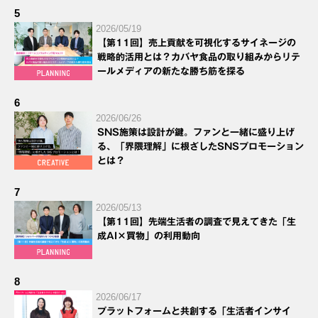
5
2026/05/19
【第11回】売上貢献を可視化するサイネージの
戦略的活用とは？カバヤ食品の取り組みからリテ
ールメディアの新たな勝ち筋を探る
6
2026/06/26
SNS施策は設計が鍵。ファンと一緒に盛り上げ
る、「界隈理解」に根ざしたSNSプロモーション
とは？
7
2026/05/13
【第11回】先端生活者の調査で見えてきた「生
成AI×買物」の利用動向
8
2026/06/17
プラットフォームと共創する「生活者インサイ