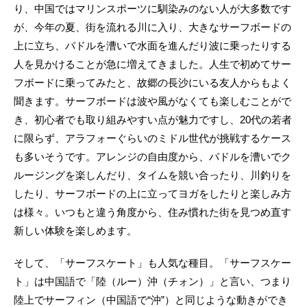
り、中国ではマリンスポーツに馴染みのない人が大多数です
が、今年の夏、街を流れる川に入り、大きなサーフボードの
上に立ち、パドルを漕いで水面を進んだり波に乗ったりする
人を見かけることが急に増えてきました。人生で初めてサー
フボードに乗ってみたと、故郷の長沙にいる友人からもよく
聞きます。サーフボードは波や風がなくても楽しむことがで
き、初心者でも取り組みやすい点が魅力ですし、20代の若者
に限らず、アラフォーぐらいのミドル世代が挑戦するケース
も多いそうです。アレンジの自由度から、パドルを漕いでク
ルージングを楽しんだり、タイムを競い合ったり、川釣りを
したり、サーフボードの上に立ってヨガをしたりと楽しみ方
は様々。いつもと違う角度から、住み慣れた街を見つめ直す
新しい体験を楽しめます。
そして、「サーフスケート」も人気な種目。「サーフスケー
ト」は中国語で「陸（ルー）沖（チォン）」と言い、つまり
陸上でサーフィン（中国語で“沖”）と同じような動きができ