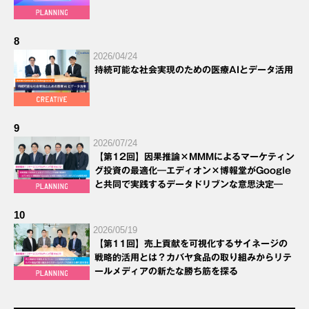
8
2026/04/24
持続可能な社会実現のための医療AIとデータ活用
9
2026/07/24
【第12回】因果推論×MMMによるマーケティン
グ投資の最適化―エディオン×博報堂がGoogle
と共同で実践するデータドリブンな意思決定―
10
2026/05/19
【第11回】売上貢献を可視化するサイネージの
戦略的活用とは？カバヤ食品の取り組みからリテ
ールメディアの新たな勝ち筋を探る