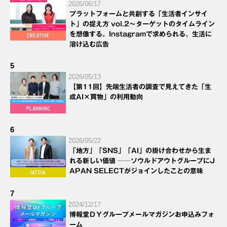
2026/06/17
プラットフォームと共創する「生活者インサイ
ト」の捉え方 vol.2～ターゲットのタイムライン
を想像する。Instagramで求められる、生活に
溶け込む広告
5
2026/05/13
【第11回】先端生活者の調査で見えてきた「生
成AI×買物」の利用動向
6
2026/05/22
「地方」「SNS」「AI」の掛け合わせから生ま
れる新しい価値 ──ソウルドアウトグループにJ
APAN SELECTがジョインしたことの意味
7
2024/12/17
博報堂ＤＹグループメールマガジンお申込みフォ
ーム