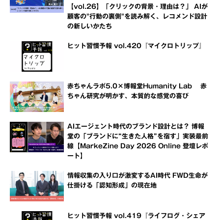
【vol.26】「クリックの背景・理由は？」 AIが
顧客の"行動の裏側"を読み解く、レコメンド設計
の新しいかたち
ヒット習慣予報 vol.420『マイクロトリップ』
赤ちゃんラボ5.0×博報堂Humanity Lab 赤
ちゃん研究が明かす、本質的な感覚の喜び
AIエージェント時代のブランド設計とは？ 博報
堂の「ブランドに“生きた人格”を宿す」実装最前
線【MarkeZine Day 2026 Online 登壇レポ
ート】
情報収集の入り口が激変するAI時代 FWD生命が
仕掛ける「認知形成」の現在地
ヒット習慣予報 vol.419『ライフログ・シェア