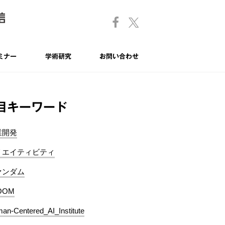
ミナー
学術研究
お問い合わせ
目キーワード
業開発
リエイティビティ
ァンダム
OOM
an-Centered_AI_Institute