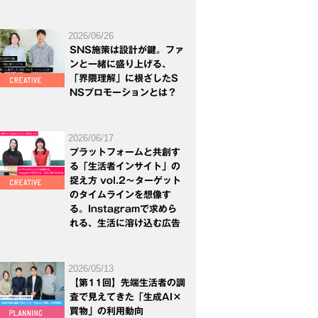
2026/06/26
SNS施策は設計が鍵。ファ
ンと一緒に盛り上げる、
「界隈理解」に根ざしたS
NSプロモーションとは？
2026/06/17
プラットフォームと共創す
る「生活者インサイト」の
捉え方 vol.2～ターゲット
のタイムラインを想像す
る。Instagramで求めら
れる、生活に溶け込む広告
2026/05/13
【第11回】先端生活者の調
査で見えてきた「生成AI×
買物」の利用動向