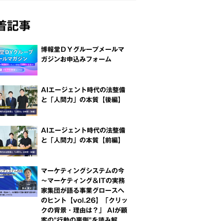
着記事
博報堂ＤＹグループメールマ
ガジンお申込みフォーム
AIエージェント時代の法整備
と「人間力」の本質【後編】
AIエージェント時代の法整備
と「人間力」の本質【前編】
マーケティングシステムの今
～マーケティング＆ITの実務
家集団が語る事業グロースへ
のヒント【vol.26】「クリッ
クの背景・理由は？」 AIが顧
客の"行動の裏側"を読み解