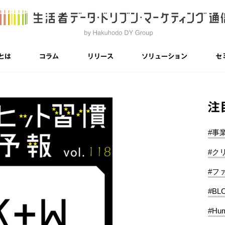
とは
コラム
リリース
ソリューション
セ
注
#事
#ク
#フ
#BL
#Hum