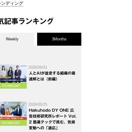
ランディング
気記事ランキング
Weekly
3Months
2026/06/01
人とAIが並走する組織の最
適解とは（前編）
2026/05/25
Hakuhodo DY ONE 広
告技術研究所レポート Vol.
2 酷暑テックで挑む、気候
変動への「適応」