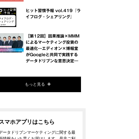
ヒット習慣予報 vol.419『ラ
イフログ・シェアリング』
【第12回】因果推論×MMM
によるマーケティング投資の
最適化―エディオン×博報堂
がGoogleと共同で実践する
データドリブンな意思決定―
もっと見る
スマホアプリはこちら
データドリブンマーケティングに関する最
新情報をいち早くお届けします。是非ご利