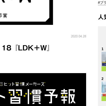
#ブ
人
2020.04.28
118『LDK＋W』
1
2