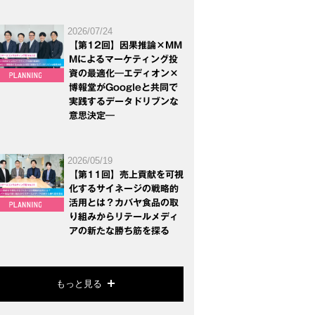
2026/07/24
【第12回】因果推論×MM
Mによるマーケティング投
資の最適化―エディオン×
博報堂がGoogleと共同で
実践するデータドリブンな
意思決定―
2026/05/19
【第11回】売上貢献を可視
化するサイネージの戦略的
活用とは？カバヤ食品の取
り組みからリテールメディ
アの新たな勝ち筋を探る
もっと見る