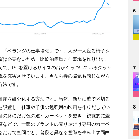
6
、「ベランダの仕事場化」です。人が一人座る椅子を
ダは必要ないため、比較的簡単に仕事場を作り出すこ
えて、PCを置けるサイズの台がくっついているクッシ
7
境を充実させています。今なら春の陽気も感じながら
方法です。
部屋を細分化する方法です。当然、新たに壁で区切る
8
を設置し、仕事や子供の勉強用の区画を作りだしてい
部の床にだけ色の違うカーペットを敷き、視覚的に差
店などで、一部のブランドの売り場だけ専用のカーペ
るだけで空間ごと、普段と異なる意識を生み出す面白