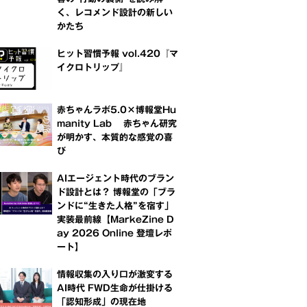
く、レコメンド設計の新しい
かたち
ヒット習慣予報 vol.420『マ
イクロトリップ』
赤ちゃんラボ5.0×博報堂Hu
manity Lab 赤ちゃん研究
が明かす、本質的な感覚の喜
び
AIエージェント時代のブラン
ド設計とは？ 博報堂の「ブラ
ンドに“生きた人格”を宿す」
実装最前線【MarkeZine D
ay 2026 Online 登壇レポ
ート】
情報収集の入り口が激変する
AI時代 FWD生命が仕掛ける
「認知形成」の現在地