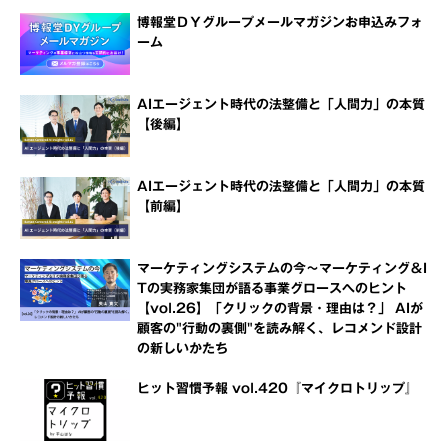
博報堂ＤＹグループメールマガジンお申込みフォ
ーム
AIエージェント時代の法整備と「人間力」の本質
【後編】
AIエージェント時代の法整備と「人間力」の本質
【前編】
マーケティングシステムの今～マーケティング＆I
Tの実務家集団が語る事業グロースへのヒント
【vol.26】「クリックの背景・理由は？」 AIが
顧客の"行動の裏側"を読み解く、レコメンド設計
の新しいかたち
ヒット習慣予報 vol.420『マイクロトリップ』