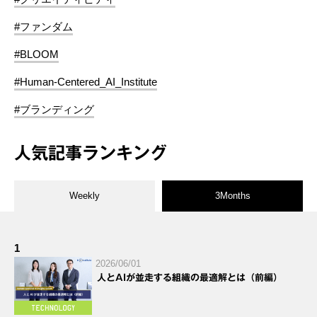
#ファンダム
#BLOOM
#Human-Centered_AI_Institute
#ブランディング
人気記事ランキング
Weekly
3Months
1
2026/06/01
人とAIが並走する組織の最適解とは（前編）