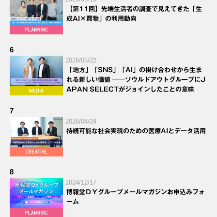
【第11回】先端生活者の調査で見えてきた「生
成AI×買物」の利用動向
6
2026/05/22
「地方」「SNS」「AI」の掛け合わせから生ま
れる新しい価値 ──ソウルドアウトグループにJ
APAN SELECTがジョインしたことの意味
7
2026/04/24
持続可能な社会実現のための医療AIとデータ活用
8
2024/12/17
博報堂ＤＹグループメールマガジンお申込みフォ
ーム