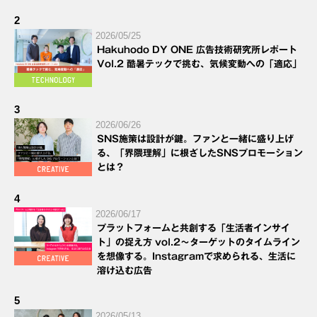
2
2026/05/25
Hakuhodo DY ONE 広告技術研究所レポート
Vol.2 酷暑テックで挑む、気候変動への「適応」
3
2026/06/26
SNS施策は設計が鍵。ファンと一緒に盛り上げ
る、「界隈理解」に根ざしたSNSプロモーション
とは？
4
2026/06/17
プラットフォームと共創する「生活者インサイ
ト」の捉え方 vol.2～ターゲットのタイムライン
を想像する。Instagramで求められる、生活に
溶け込む広告
5
2026/05/13