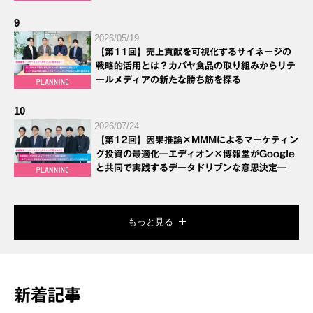
9
2026/05/19
【第11回】売上貢献を可視化するサイネージの
戦略的活用とは？カバヤ食品の取り組みからリテ
ールメディアの新たな勝ち筋を探る
10
2026/07/24
【第12回】因果推論×MMMによるマーケティン
グ投資の最適化―エディオン×博報堂がGoogle
と共同で実践するデータドリブンな意思決定―
もっと見る
新着記事