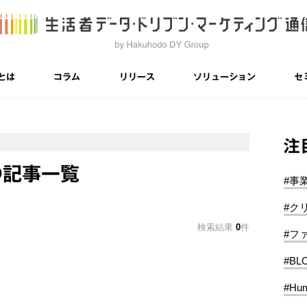
とは
コラム
リリース
ソリューション
セ
注
の記事一覧
#事
#ク
検索結果
0
件
#フ
#BL
#Hum