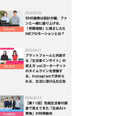
2026/06/26
SNS施策は設計が鍵。ファ
ンと一緒に盛り上げる、
「界隈理解」に根ざしたS
NSプロモーションとは？
2026/06/17
プラットフォームと共創す
る「生活者インサイト」の
捉え方 vol.2～ターゲット
のタイムラインを想像す
る。Instagramで求めら
れる、生活に溶け込む広告
2026/05/13
【第11回】先端生活者の調
査で見えてきた「生成AI×
買物」の利用動向