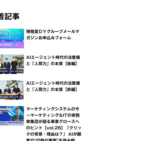
着記事
博報堂ＤＹグループメールマ
ガジンお申込みフォーム
AIエージェント時代の法整備
と「人間力」の本質【後編】
AIエージェント時代の法整備
と「人間力」の本質【前編】
マーケティングシステムの今
～マーケティング＆ITの実務
家集団が語る事業グロースへ
のヒント【vol.26】「クリッ
クの背景・理由は？」 AIが顧
客の"行動の裏側"を読み解