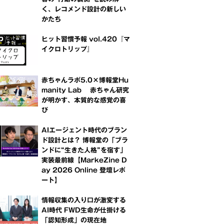
く、レコメンド設計の新しい
かたち
ヒット習慣予報 vol.420『マ
イクロトリップ』
赤ちゃんラボ5.0×博報堂Hu
manity Lab 赤ちゃん研究
が明かす、本質的な感覚の喜
び
AIエージェント時代のブラン
ド設計とは？ 博報堂の「ブラ
ンドに“生きた人格”を宿す」
実装最前線【MarkeZine D
ay 2026 Online 登壇レポ
ート】
情報収集の入り口が激変する
AI時代 FWD生命が仕掛ける
「認知形成」の現在地