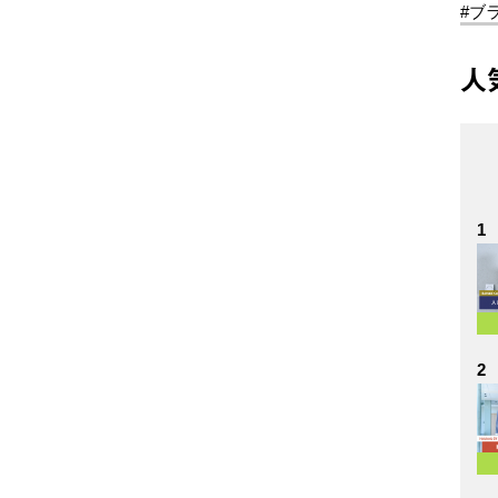
#ブ
人
1
2