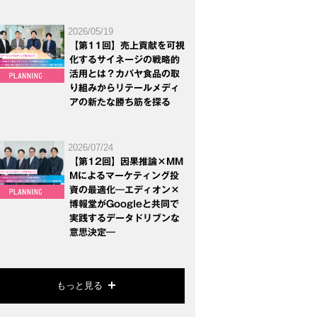
2026/05/19
【第11回】売上貢献を可視
化するサイネージの戦略的
活用とは？カバヤ食品の取
り組みからリテールメディ
アの新たな勝ち筋を探る
2026/07/24
【第12回】因果推論×MM
Mによるマーケティング投
資の最適化―エディオン×
博報堂がGoogleと共同で
実践するデータドリブンな
意思決定―
もっと見る