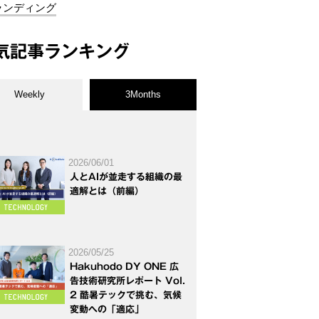
ランディング
気記事ランキング
Weekly
3Months
2026/06/01
人とAIが並走する組織の最
適解とは（前編）
2026/05/25
Hakuhodo DY ONE 広
告技術研究所レポート Vol.
2 酷暑テックで挑む、気候
変動への「適応」