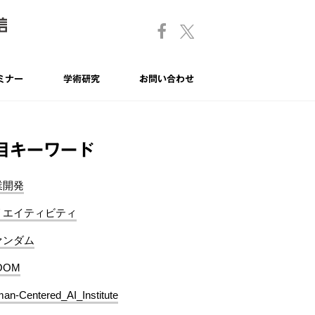
ミナー
学術研究
お問い合わせ
目キーワード
業開発
リエイティビティ
ァンダム
OOM
an-Centered_AI_Institute