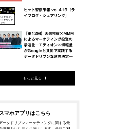
ヒット習慣予報 vol.419『ラ
イフログ・シェアリング』
【第12回】因果推論×MMM
によるマーケティング投資の
最適化―エディオン×博報堂
がGoogleと共同で実践する
データドリブンな意思決定―
もっと見る
スマホアプリはこちら
データドリブンマーケティングに関する最
新情報をいち早くお届けします。是非ご利