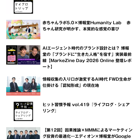
赤ちゃんラボ5.0×博報堂Humanity Lab 赤
ちゃん研究が明かす、本質的な感覚の喜び
AIエージェント時代のブランド設計とは？ 博報
堂の「ブランドに“生きた人格”を宿す」実装最前
線【MarkeZine Day 2026 Online 登壇レポ
ート】
情報収集の入り口が激変するAI時代 FWD生命が
仕掛ける「認知形成」の現在地
ヒット習慣予報 vol.419『ライフログ・シェア
リング』
【第12回】因果推論×MMMによるマーケティン
グ投資の最適化―エディオン×博報堂がGoogle