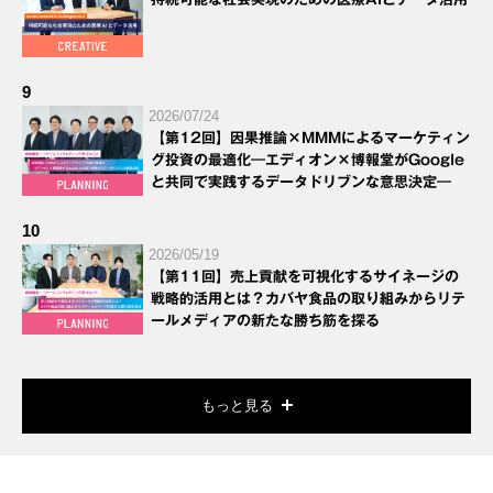
9
2026/07/24
【第12回】因果推論×MMMによるマーケティン
グ投資の最適化―エディオン×博報堂がGoogle
と共同で実践するデータドリブンな意思決定―
10
2026/05/19
【第11回】売上貢献を可視化するサイネージの
戦略的活用とは？カバヤ食品の取り組みからリテ
ールメディアの新たな勝ち筋を探る
もっと見る