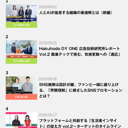
1
2026/06/01
人とAIが並走する組織の最適解とは（前編）
2
2026/05/25
Hakuhodo DY ONE 広告技術研究所レポート
Vol.2 酷暑テックで挑む、気候変動への「適応」
3
2026/06/26
SNS施策は設計が鍵。ファンと一緒に盛り上げ
る、「界隈理解」に根ざしたSNSプロモーション
とは？
4
2026/06/17
プラットフォームと共創する「生活者インサイ
ト」の捉え方 vol.2～ターゲットのタイムライン