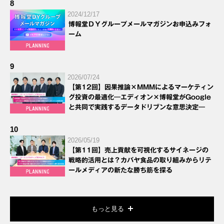
8
2024/12/17
博報堂ＤＹグループメールマガジンお申込みフォ
ーム
9
2026/07/24
【第12回】因果推論×MMMによるマーケティン
グ投資の最適化―エディオン×博報堂がGoogle
と共同で実践するデータドリブンな意思決定―
10
2026/05/19
【第11回】売上貢献を可視化するサイネージの
戦略的活用とは？カバヤ食品の取り組みからリテ
ールメディアの新たな勝ち筋を探る
もっと見る