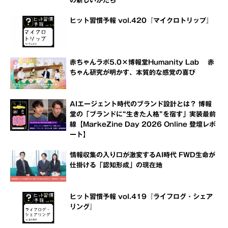
の新しいかたち
ヒット習慣予報 vol.420『マイクロトリップ』
赤ちゃんラボ5.0×博報堂Humanity Lab 赤
ちゃん研究が明かす、本質的な感覚の喜び
AIエージェント時代のブランド設計とは？ 博報
堂の「ブランドに“生きた人格”を宿す」実装最前
線【MarkeZine Day 2026 Online 登壇レポ
ート】
情報収集の入り口が激変するAI時代 FWD生命が
仕掛ける「認知形成」の現在地
ヒット習慣予報 vol.419『ライフログ・シェア
リング』