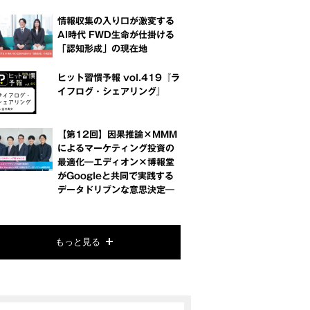
情報収集の入り口が激変する
AI時代 FWD生命が仕掛ける
「認知形成」の現在地
ヒット習慣予報 vol.419『ラ
イフログ・シェアリング』
【第12回】因果推論×MMM
によるマーケティング投資の
最適化―エディオン×博報堂
がGoogleと共同で実践する
データドリブンな意思決定―
もっと見る