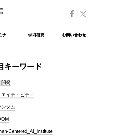
ミナー
学術研究
お問い合わせ
目キーワード
業開発
リエイティビティ
ァンダム
OOM
an-Centered_AI_Institute