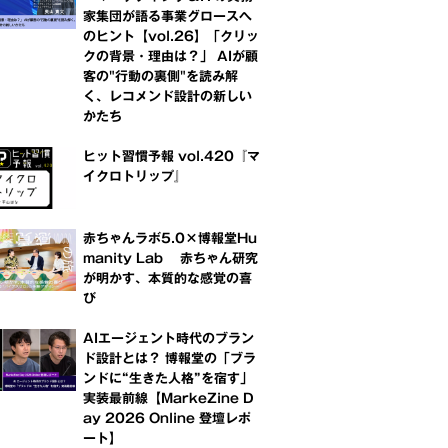
家集団が語る事業グロースへ
のヒント【vol.26】「クリッ
クの背景・理由は？」 AIが顧
客の"行動の裏側"を読み解
く、レコメンド設計の新しい
かたち
ヒット習慣予報 vol.420『マ
イクロトリップ』
赤ちゃんラボ5.0×博報堂Hu
manity Lab 赤ちゃん研究
が明かす、本質的な感覚の喜
び
AIエージェント時代のブラン
ド設計とは？ 博報堂の「ブラ
ンドに“生きた人格”を宿す」
実装最前線【MarkeZine D
ay 2026 Online 登壇レポ
ート】