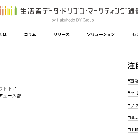
とは
コラム
リリース
ソリューション
セ
注
#事
ウトドア
#ク
デュース部
#フ
#BL
#Hum