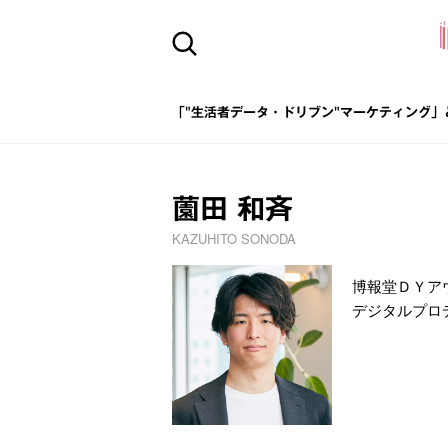
「"生活者データ・ドリブン"マーケティング」
薗田 和斉
KAZUHITO SONODA
博報堂ＤＹア
デジタルプロ