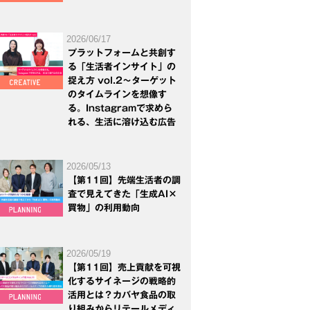
2026/06/17
プラットフォームと共創す
る「生活者インサイト」の
捉え方 vol.2～ターゲット
のタイムラインを想像す
る。Instagramで求めら
れる、生活に溶け込む広告
2026/05/13
【第11回】先端生活者の調
査で見えてきた「生成AI×
買物」の利用動向
2026/05/19
【第11回】売上貢献を可視
化するサイネージの戦略的
活用とは？カバヤ食品の取
り組みからリテールメディ