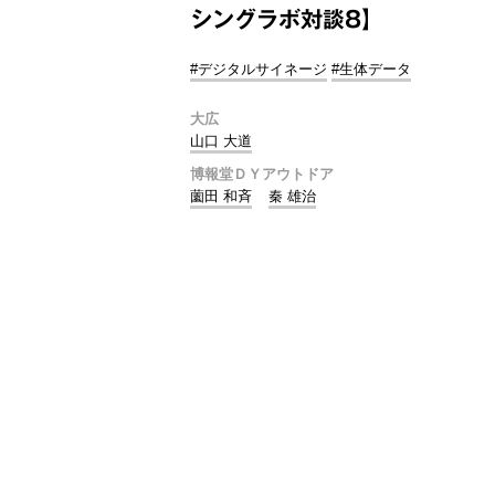
シングラボ対談8】
#デジタルサイネージ
#生体データ
大広
山口 大道
博報堂ＤＹアウトドア
薗田 和斉
秦 雄治