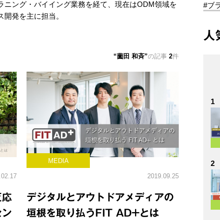
ラニング・バイイング業務を経て、現在はODM領域を
#ブ
ス開発を主に担当。
人
薗田 和斉
の記事
2
件
1
MEDIA
2
.02.17
2019.09.25
反応
デジタルとアウトドアメディアの
セン
垣根を取り払うFIT AD+とは