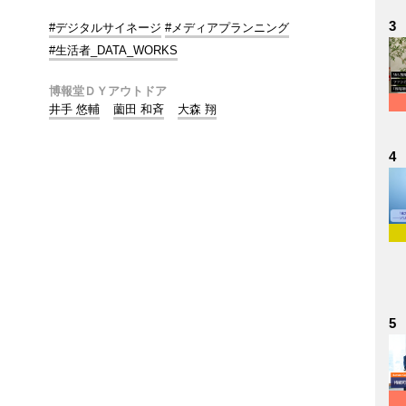
3
#デジタルサイネージ
#メディアプランニング
#生活者_DATA_WORKS
博報堂ＤＹアウトドア
井手 悠輔
薗田 和斉
大森 翔
4
5