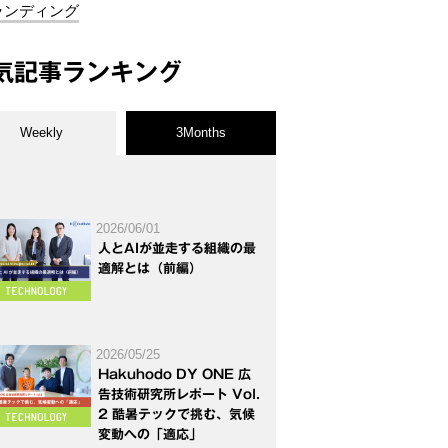
ランディング
気記事ランキング
Weekly
3Months
2026/06/01
人とAIが並走する組織の最
適解とは（前編）
2026/05/25
Hakuhodo DY ONE 広
告技術研究所レポート Vol.
2 酷暑テックで挑む、気候
変動への「適応」