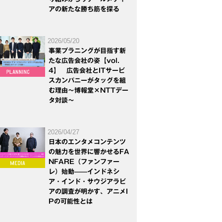
アの新たな勝ち筋を探る
2026/05/20
事業プラニングが目指す新
たな広告会社の姿【vol.
4】 広告会社とITサービ
スカンパニーがタッグを組
む理由～博報堂×NTTデー
タ対談～
2026/04/27
日本のエンタメコンテンツ
の魅力を世界に響かせるFA
NFARE（ファンファー
レ）始動——インドネシ
ア・インド・サウジアラビ
アの調査が明かす、アニメI
Pの可能性とは