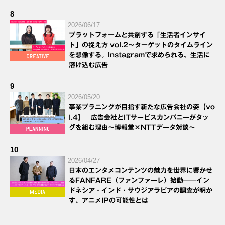
8
2026/06/17
プラットフォームと共創する「生活者インサイ
ト」の捉え方 vol.2～ターゲットのタイムライン
を想像する。Instagramで求められる、生活に
溶け込む広告
9
2026/05/20
事業プラニングが目指す新たな広告会社の姿【vo
l.4】 広告会社とITサービスカンパニーがタッ
グを組む理由～博報堂×NTTデータ対談～
10
2026/04/27
日本のエンタメコンテンツの魅力を世界に響かせ
るFANFARE（ファンファーレ）始動——イン
ドネシア・インド・サウジアラビアの調査が明か
す、アニメIPの可能性とは