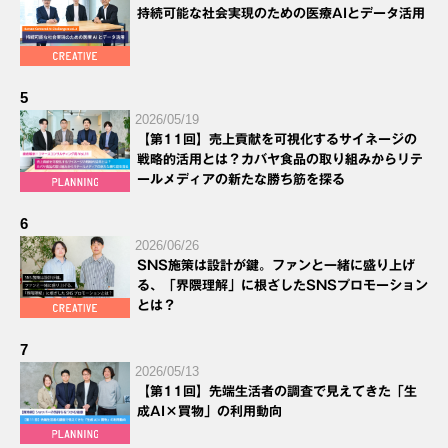
持続可能な社会実現のための医療AIとデータ活用
5
2026/05/19
【第11回】売上貢献を可視化するサイネージの
戦略的活用とは？カバヤ食品の取り組みからリテ
ールメディアの新たな勝ち筋を探る
6
2026/06/26
SNS施策は設計が鍵。ファンと一緒に盛り上げ
る、「界隈理解」に根ざしたSNSプロモーション
とは？
7
2026/05/13
【第11回】先端生活者の調査で見えてきた「生
成AI×買物」の利用動向