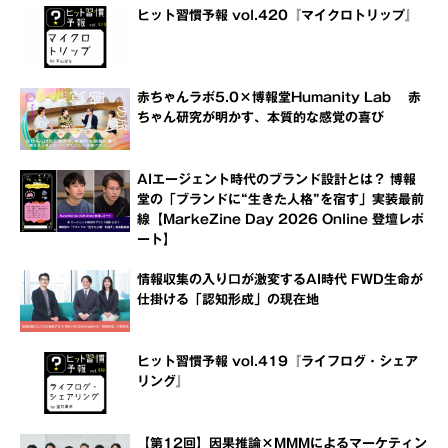
ヒット習慣予報 vol.420『マイクロトリップ』
赤ちゃんラボ5.0×博報堂Humanity Lab 赤
ちゃん研究が明かす、本質的な感覚の喜び
AIエージェント時代のブランド設計とは？ 博報
堂の「ブランドに“生きた人格”を宿す」実装最前
線【MarkeZine Day 2026 Online 登壇レポ
ート】
情報収集の入り口が激変するAI時代 FWD生命が
仕掛ける「認知形成」の現在地
ヒット習慣予報 vol.419『ライフログ・シェア
リング』
【第12回】因果推論×MMMによるマーケティン