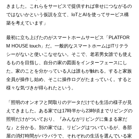
きました。これらをサービスで提供すれば幸せにつながるの
ではないかという仮説を立て、IoTとAIを使ってサービス構
築を考えています」
最初に立ち上げたのがスマートホームサービス「PLATFOR
M HOUSE touch」だ。一般的なスマートホームはITリテラ
シーがないと使いこなせない。そこで、老若男女誰でも使え
るものを目指し、自分の家の図面をインターフェースにし
た。家のことを分かっている人は誰もが触れる。すると家族
全員が操作し始め、そこに操作ログがたまっていく。すると
様々な気づきが得られたという。
「照明のオンオフと間取りのデータだけでも生活の様子が見
えてきました。ある家では17時半から23時頃までリビングの
照明だけがついており、『みんながリビングに集まる家だ
な』と分かる。別の家では、リビングはついているが、各部
屋の消灯時間がバラバラで、それぞれの生活を選んでいる家