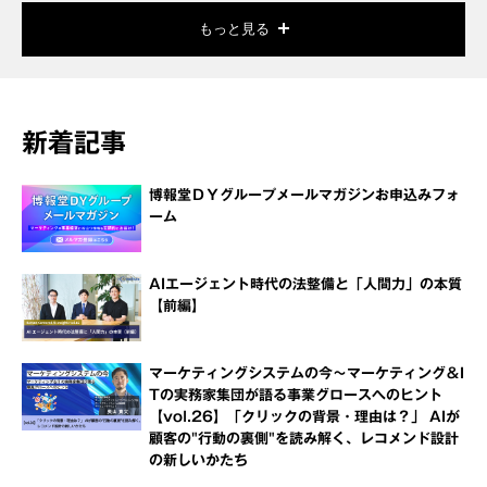
もっと見る
新着記事
博報堂ＤＹグループメールマガジンお申込みフォ
ーム
AIエージェント時代の法整備と「人間力」の本質
【前編】
マーケティングシステムの今～マーケティング＆I
Tの実務家集団が語る事業グロースへのヒント
【vol.26】「クリックの背景・理由は？」 AIが
顧客の"行動の裏側"を読み解く、レコメンド設計
の新しいかたち