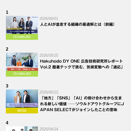
1
2026/06/01
人とAIが並走する組織の最適解とは（前編）
2
2026/05/25
Hakuhodo DY ONE 広告技術研究所レポート
Vol.2 酷暑テックで挑む、気候変動への「適応」
3
2026/05/22
「地方」「SNS」「AI」の掛け合わせから生ま
れる新しい価値 ──ソウルドアウトグループにJ
APAN SELECTがジョインしたことの意味
4
2026/04/24