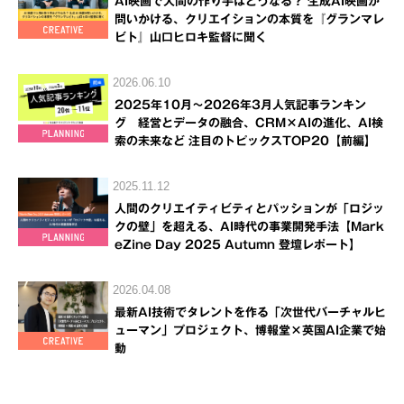
AI映画で人間の作り手はどうなる？ 生成AI映画が
問いかける、クリエイションの本質を『グランマレ
ビト』山口ヒロキ監督に聞く
2026.06.10
2025年10月～2026年3月人気記事ランキン
グ 経営とデータの融合、CRM×AIの進化、AI検
索の未来など 注目のトピックスTOP20【前編】
2025.11.12
人間のクリエイティビティとパッションが「ロジッ
クの壁」を超える、AI時代の事業開発手法【Mark
eZine Day 2025 Autumn 登壇レポート】
2026.04.08
最新AI技術でタレントを作る「次世代バーチャルヒ
ューマン」プロジェクト、博報堂×英国AI企業で始
動