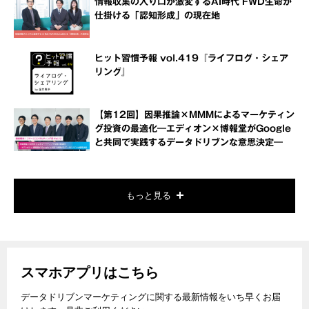
情報収集の入り口が激変するAI時代 FWD生命が
仕掛ける「認知形成」の現在地
ヒット習慣予報 vol.419『ライフログ・シェア
リング』
【第12回】因果推論×MMMによるマーケティン
グ投資の最適化―エディオン×博報堂がGoogle
と共同で実践するデータドリブンな意思決定―
もっと見る
スマホアプリはこちら
データドリブンマーケティングに関する最新情報をいち早くお届