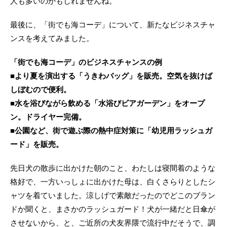
人も多いのかもしれませんね。
最後に、「街でも海コーデ」について、新たなビジネスチャ
ンスを考えてみました。
「街でも海コーデ」のビジネスチャンスの例
■より夏を演出する「うきわバッグ」を販売。空気を抜けば
しぼむので便利。
■水を浴びながら飲める「水浴びビアガーデン」をオープ
ン。ドライヤー完備。
■公園など、街で遊ぶ際の熱中症対策に「幼児用ラッシュガ
ード」を販売。
先日犬の散歩に出かけた朝のこと、わたしは寝間着のような
格好で、一方いっしょに出かけた母は、白くさらりとしたシ
ャツを着ていました。涼しげで素敵だったのでどこのブラン
ドか聞くと、まさかのラッシュガード！犬が一緒だと日傘が
させないから、と、ご近所の犬友界隈で流行中だそうで、調