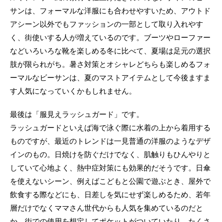
サンは、フォーマルな洋服にも合わせやすいため、アウトド
アシーン以外でもファッションの一部として取り入れやす
く、街使いする人が増えているのです。ブーツやローファー
などいろいろな靴を楽しめる冬に比べて、夏場は足元の選択
肢が限られがち。暑さ対策とオシャレどちらも楽しめるフォ
ーマルなビーサンは、夏のマストアイテムとして今後ますま
す人気になっていくかもしれません。
最後は「服見えラッシュガード」です。
ラッシュガードといえば海で泳ぐ際に水着の上から着用する
ものですが、最近のトレンドは一見普通の洋服のようなデザ
インのもの。日焼けを防ぐだけでなく、肌触りもひんやりと
していて心地よく、熱中症対策にも効果的だそうです。日傘
を使えないシーン、例えばこどもと公園で遊ぶとき、屋外で
飲食する際などにも、日差しを気にせず楽しめるため、若年
層だけでなくママさん世代からも人気を集めているのだと
か。街での使用を想定してポケットがついていたり、たくさ