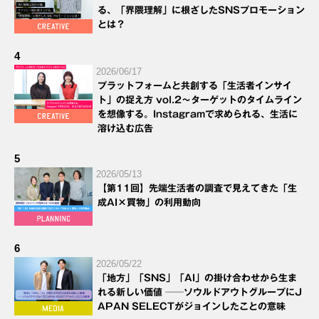
る、「界隈理解」に根ざしたSNSプロモーション
とは？
4
2026/06/17
プラットフォームと共創する「生活者インサイ
ト」の捉え方 vol.2～ターゲットのタイムライン
を想像する。Instagramで求められる、生活に
溶け込む広告
5
2026/05/13
【第11回】先端生活者の調査で見えてきた「生
成AI×買物」の利用動向
6
2026/05/22
「地方」「SNS」「AI」の掛け合わせから生ま
れる新しい価値 ──ソウルドアウトグループにJ
APAN SELECTがジョインしたことの意味