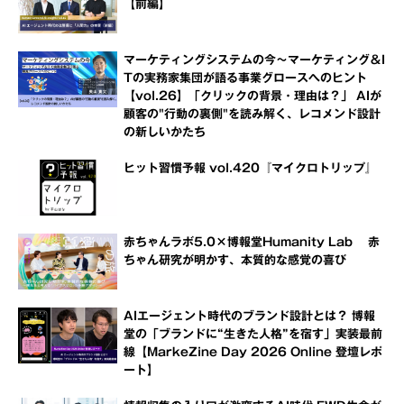
【前編】
マーケティングシステムの今～マーケティング＆I
Tの実務家集団が語る事業グロースへのヒント
【vol.26】「クリックの背景・理由は？」 AIが
顧客の"行動の裏側"を読み解く、レコメンド設計
の新しいかたち
ヒット習慣予報 vol.420『マイクロトリップ』
赤ちゃんラボ5.0×博報堂Humanity Lab 赤
ちゃん研究が明かす、本質的な感覚の喜び
AIエージェント時代のブランド設計とは？ 博報
堂の「ブランドに“生きた人格”を宿す」実装最前
線【MarkeZine Day 2026 Online 登壇レポ
ート】