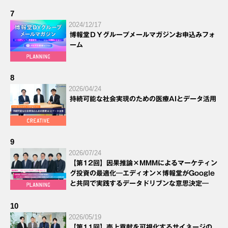
7
2024/12/17
博報堂ＤＹグループメールマガジンお申込みフォ
ーム
8
2026/04/24
持続可能な社会実現のための医療AIとデータ活用
9
2026/07/24
【第12回】因果推論×MMMによるマーケティン
グ投資の最適化―エディオン×博報堂がGoogle
と共同で実践するデータドリブンな意思決定―
10
2026/05/19
【第11回】売上貢献を可視化するサイネージの