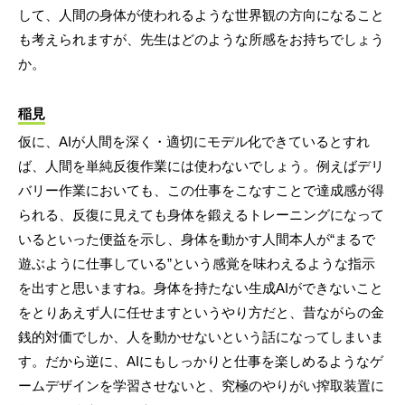
して、人間の身体が使われるような世界観の方向になること
も考えられますが、先生はどのような所感をお持ちでしょう
か。
稲見
仮に、AIが人間を深く・適切にモデル化できているとすれ
ば、人間を単純反復作業には使わないでしょう。例えばデリ
バリー作業においても、この仕事をこなすことで達成感が得
られる、反復に見えても身体を鍛えるトレーニングになって
いるといった便益を示し、身体を動かす人間本人が“まるで
遊ぶように仕事している”という感覚を味わえるような指示
を出すと思いますね。身体を持たない生成AIができないこと
をとりあえず人に任せますというやり方だと、昔ながらの金
銭的対価でしか、人を動かせないという話になってしまいま
す。だから逆に、AIにもしっかりと仕事を楽しめるようなゲ
ームデザインを学習させないと、究極のやりがい搾取装置に