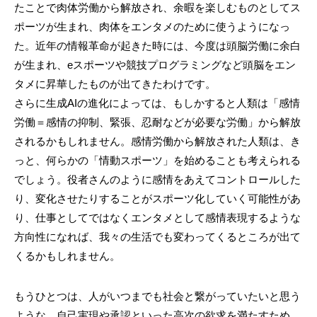
たことで肉体労働から解放され、余暇を楽しむものとしてス
ポーツが生まれ、肉体をエンタメのために使うようになっ
た。近年の情報革命が起きた時には、今度は頭脳労働に余白
が生まれ、eスポーツや競技プログラミングなど頭脳をエン
タメに昇華したものが出てきたわけです。
さらに生成AIの進化によっては、もしかすると人類は「感情
労働＝感情の抑制、緊張、忍耐などが必要な労働」から解放
されるかもしれません。感情労働から解放された人類は、き
っと、何らかの「情動スポーツ」を始めることも考えられる
でしょう。役者さんのように感情をあえてコントロールした
り、変化させたりすることがスポーツ化していく可能性があ
り、仕事としてではなくエンタメとして感情表現するような
方向性になれば、我々の生活でも変わってくるところが出て
くるかもしれません。
もうひとつは、人がいつまでも社会と繋がっていたいと思う
ような、自己実現や承認といった高次の欲求を満たすため