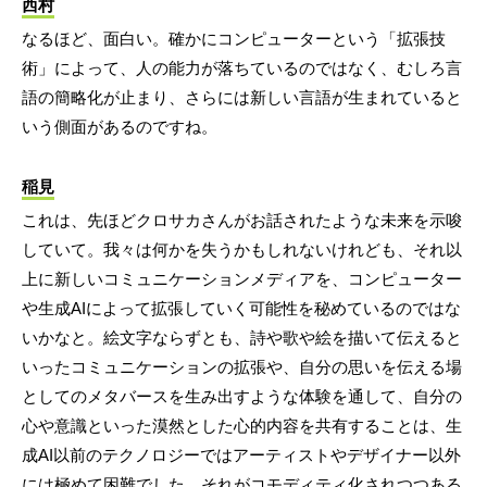
西村
なるほど、面白い。確かにコンピューターという「拡張技
術」によって、人の能力が落ちているのではなく、むしろ言
語の簡略化が止まり、さらには新しい言語が生まれていると
いう側面があるのですね。
稲見
これは、先ほどクロサカさんがお話されたような未来を示唆
していて。我々は何かを失うかもしれないけれども、それ以
上に新しいコミュニケーションメディアを、コンピューター
や生成AIによって拡張していく可能性を秘めているのではな
いかなと。絵文字ならずとも、詩や歌や絵を描いて伝えると
いったコミュニケーションの拡張や、自分の思いを伝える場
としてのメタバースを生み出すような体験を通して、自分の
心や意識といった漠然とした心的内容を共有することは、生
成AI以前のテクノロジーではアーティストやデザイナー以外
には極めて困難でした。それがコモディティ化されつつある