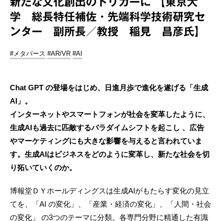
新たな文化創出のトリガーに 【東京大
学 総長特任補佐・先端科学技術研究セ
ンター 副所長／教授 稲見 昌彦氏】
#メタバース
#AR/VR
#AI
Chat GPT の登場をはじめ、日進月歩で進化を遂げる「生成
AI」。
インターネットやスマートフォンが社会を変革したように、
生成AIも過去に匹敵するパラダイムシフトを起こし 、広告
やマーケティングにも大きな影響を与えると言われていま
す。生成AIはビジネスをどのように変革し、新たな社会を切
り拓いていくのか。
博報堂ＤＹホールディングスは生成AIがもたらす変化の見立
てを、「AI の変化」、「産業・経済の変化」、「人間・社会
の変化」 の3つのテーマに分類。各専門分野に精通した有識