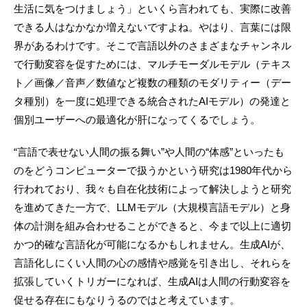
生活に気をつけましょう」といくら言われても、実際に改善
できる人はなかなか増えないですよね。やはり、言葉には限
界があるわけです。そこで言語以外のさまざまなチャンネル
で行動変容を促すためには、マルチモーダルモデル（テキス
ト／画像／音声／数値など複数の種類のモダリティー（デー
タ種別）を一度に処理できる統合されたAIモデル）の発達と
個別ユーザーへの最適化が肝になってくるでしょう。
“言語で表せない人間の振る舞い”や人間の“体感”といったも
のをどうコンピューターで扱うかという研究は1980年代から
行われており、我々も自在化技術によって解決しようと研究
を進めてきた一方で、LLMモデル（大規模言語モデル）と身
体の計測を組み合わせることができると、今まで以上に適切
かつ的確な言語化が可能になるかもしれません。生成AIが、
言語化しにくい人間の心の感情や感覚を引き出し、それらを
拡張していくトリガーになれば、生成AIは人間の行動変容を
促せる存在にもなりうるのではと考えています。