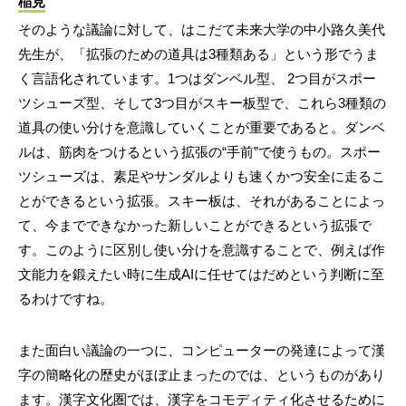
稲見
そのような議論に対して、はこだて未来大学の中小路久美代
先生が、「拡張のための道具は3種類ある」という形でうま
く言語化されています。1つはダンベル型、 2つ目がスポー
ツシューズ型、そして3つ目がスキー板型で、これら3種類の
道具の使い分けを意識していくことが重要であると。ダンベ
ルは、筋肉をつけるという拡張の“手前”で使うもの。スポー
ツシューズは、素足やサンダルよりも速くかつ安全に走るこ
とができるという拡張。スキー板は、それがあることによっ
て、今までできなかった新しいことができるという拡張で
す。このように区別し使い分けを意識することで、例えば作
文能力を鍛えたい時に生成AIに任せてはだめという判断に至
るわけですね。
また面白い議論の一つに、コンピューターの発達によって漢
字の簡略化の歴史がほぼ止まったのでは、というものがあり
ます。漢字文化圏では、漢字をコモディティ化させるために