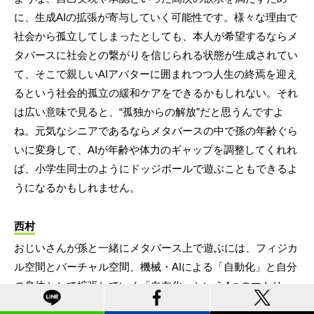
に、生成AIの拡張が寄与していく可能性です。様々な理由で
社会から孤立してしまったとしても、本人が希望するならメ
タバースに社会との繋がりを信じられる状態が生成されてい
て、そこで親しいAIアバターに囲まれつつ人生の終焉を迎え
るという社会的孤立の緩和ケアをできるかもしれない。それ
は広い意味で見ると、“孤独からの解放”だと思うんですよ
ね。元気なシニアであるならメタバースの中で孫の年齢ぐら
いに変身して、AIが年齢や体力のギャップを調整してくれれ
ば、小学生同士のようにドッジボールで遊ぶこともできるよ
うになるかもしれません。
西村
おじいさんが孫と一緒にメタバース上で遊ぶには、フィジカ
ル空間とバーチャル空間、機械・AIによる「自動化」と自分
の身体として拡張していく「自在化」という4つのマトリッ
クスをシームレスに行き来するインターフェースが必要にな