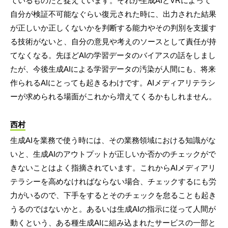
ているものだと捉えています。それが生成AIとVRによって
自分が検証不可能なぐらい復元された時に、出力された結果
が正しいか正しくないかを判断する能力やその判別を支援す
る技術がないと、自分の意見や考えのソースとして責任が持
てなくなる。先ほどAIの学習データのバイアスの話をしまし
たが、今後生成AIによる学習データの汚染が人間にも、将来
作られるAIにとっても起きるわけです。AIメディアリテラシ
ーが求められる場面がこれから増えてくるかもしれません。
西村
生成AIを業務で使う時には、その業務領域における知識がな
いと、生成AIのアウトプットが正しいか否かのチェックがで
きないことはよく指摘されています。これからAIメディアリ
テラシーを高めなければならない場合、チェックするにも労
力がいるので、下手をするとそのチェックを怠ることも起き
うるのではないかと。あるいは生成AIの指示に従って人間が
動くという、ある種生成AIに組み込まれたサービスの一部と