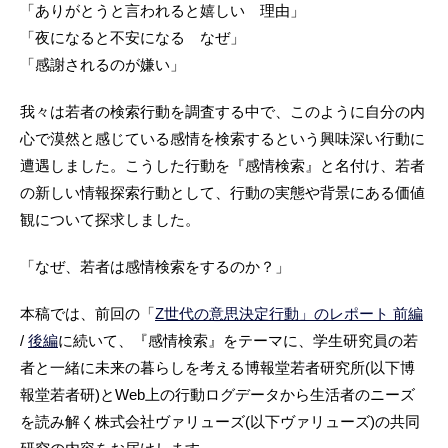
「ありがとうと言われると嬉しい 理由」
「夜になると不安になる なぜ」
「感謝されるのが嫌い」
我々は若者の検索行動を調査する中で、このように自分の内
心で漠然と感じている感情を検索するという興味深い行動に
遭遇しました。こうした行動を『感情検索』と名付け、若者
の新しい情報探索行動として、行動の実態や背景にある価値
観について探求しました。
「なぜ、若者は感情検索をするのか？」
本稿では、前回の「
Z世代の意思決定行動」のレポート 前編
/
後編
に続いて、『感情検索』をテーマに、学生研究員の若
者と一緒に未来の暮らしを考える博報堂若者研究所(以下博
報堂若者研)とWeb上の行動ログデータから生活者のニーズ
を読み解く株式会社ヴァリューズ(以下ヴァリューズ)の共同