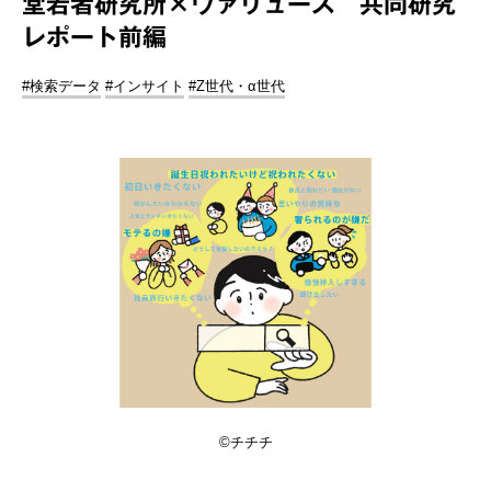
堂若者研究所×ヴァリューズ 共同研究
レポート前編
#検索データ
#インサイト
#Z世代・α世代
©チチチ