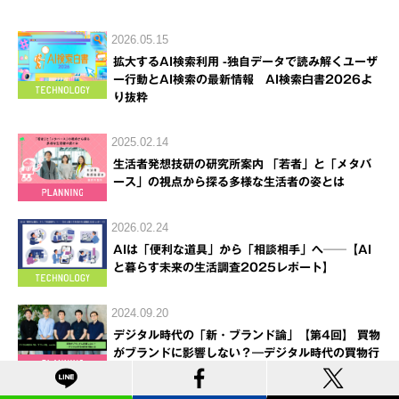
2026.05.15
拡大するAI検索利用 -独自データで読み解くユーザ
ー行動とAI検索の最新情報 AI検索白書2026よ
り抜粋
2025.02.14
生活者発想技研の研究所案内 「若者」と「メタバ
ース」の視点から探る多様な生活者の姿とは
2026.02.24
AIは「便利な道具」から「相談相手」へ──【AI
と暮らす未来の生活調査2025レポート】
2024.09.20
デジタル時代の「新・ブランド論」【第4回】 買物
がブランドに影響しない？―デジタル時代の買物行
動とは