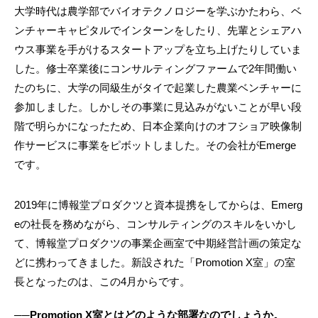
大学時代は農学部でバイオテクノロジーを学ぶかたわら、ベ
ンチャーキャピタルでインターンをしたり、先輩とシェアハ
ウス事業を手がけるスタートアップを立ち上げたりしていま
した。修士卒業後にコンサルティングファームで2年間働い
たのちに、大学の同級生がタイで起業した農業ベンチャーに
参加しました。しかしその事業に見込みがないことが早い段
階で明らかになったため、日本企業向けのオフショア映像制
作サービスに事業をピボットしました。その会社がEmerge
です。
2019年に博報堂プロダクツと資本提携をしてからは、Emerg
eの社長を務めながら、コンサルティングのスキルをいかし
て、博報堂プロダクツの事業企画室で中期経営計画の策定な
どに携わってきました。新設された「Promotion X室」の室
長となったのは、この4月からです。
──Promotion X室とはどのような部署なのでしょうか。