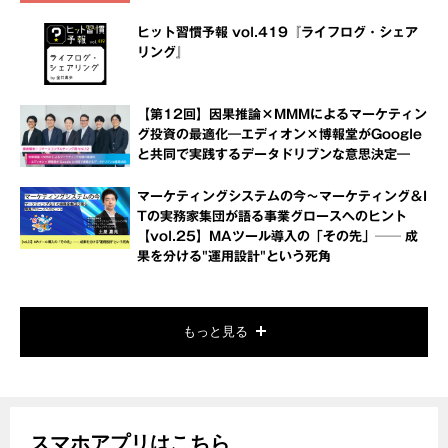
ヒット習慣予報 vol.419『ライフログ・シェア
リング』
【第12回】因果推論×MMMによるマーケティン
グ投資の最適化―エディオン×博報堂がGoogle
と共同で実践するデータドリブンな意思決定―
マーケティングシステムの今～マーケティング＆I
Tの実務家集団が語る事業グロースへのヒント
【vol.25】MAツール導入の「その先」── 成
果を分ける"運用設計"という死角
もっと見る
スマホアプリはこちら