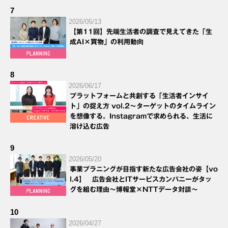
7
2026/05/13
【第11回】先端生活者の調査で見えてきた「生
成AI×買物」の利用動向
8
2026/06/17
プラットフォームと共創する「生活者インサイ
ト」の捉え方 vol.2～ターゲットのタイムライン
を想像する。Instagramで求められる、生活に
溶け込む広告
9
2026/05/20
事業プラニングが目指す新たな広告会社の姿【vo
l.4】 広告会社とITサービスカンパニーがタッ
グを組む理由～博報堂×NTTデータ対談～
10
2026/04/27