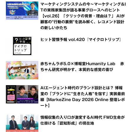
マーケティングシステムの今～マーケティング＆I
Tの実務家集団が語る事業グロースへのヒント
【vol.26】「クリックの背景・理由は？」 AIが
顧客の"行動の裏側"を読み解く、レコメンド設計
の新しいかたち
ヒット習慣予報 vol.420『マイクロトリップ』
赤ちゃんラボ5.0×博報堂Humanity Lab 赤
ちゃん研究が明かす、本質的な感覚の喜び
AIエージェント時代のブランド設計とは？ 博報
堂の「ブランドに“生きた人格”を宿す」実装最前
線【MarkeZine Day 2026 Online 登壇レポ
ート】
情報収集の入り口が激変するAI時代 FWD生命が
仕掛ける「認知形成」の現在地