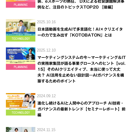
装、eスポーツの熱狂、 DXによる社会課題解決事
例など、注目のトピックスTOP20 【後編】
2025.10.16
日本語動画を生成AIで多言語化！AI×クリエイタ
ーの力で生み出す「KOTOBATON」とは
2025.12.10
マーケティングシステムの今～マーケティング＆IT
の実務家集団が語る事業グロースへのヒント【vol.
15】そのAIクリエイティブ、本当に使って大丈
夫？ AI活用を止めない設計図―AIガバナンスを構
築するためのポイント
2024.09.12
進化し続けるAIと人間中心のアプローチ AI技術・
ガバナンスの最新トレンド【セミナーレポート】前
編
2024.11.15