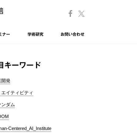
ミナー
学術研究
お問い合わせ
目キーワード
業開発
リエイティビティ
ァンダム
OOM
an-Centered_AI_Institute