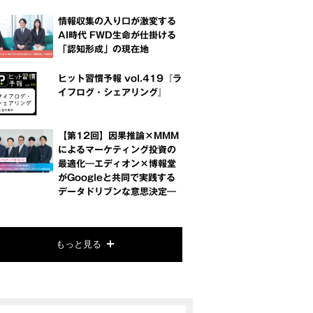
情報収集の入り口が激変する
AI時代 FWD生命が仕掛ける
「認知形成」の現在地
ヒット習慣予報 vol.419『ラ
イフログ・シェアリング』
【第12回】因果推論×MMM
によるマーケティング投資の
最適化―エディオン×博報堂
がGoogleと共同で実践する
データドリブンな意思決定―
もっと見る