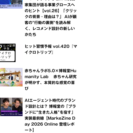
家集団が語る事業グロースへ
のヒント【vol.26】「クリッ
クの背景・理由は？」 AIが顧
客の"行動の裏側"を読み解
く、レコメンド設計の新しい
かたち
ヒット習慣予報 vol.420『マ
イクロトリップ』
赤ちゃんラボ5.0×博報堂Hu
manity Lab 赤ちゃん研究
が明かす、本質的な感覚の喜
び
AIエージェント時代のブラン
ド設計とは？ 博報堂の「ブラ
ンドに“生きた人格”を宿す」
実装最前線【MarkeZine D
ay 2026 Online 登壇レポ
ート】