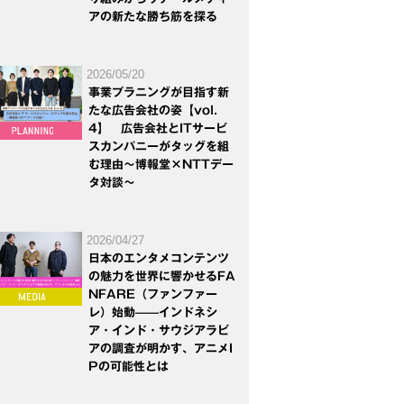
アの新たな勝ち筋を探る
2026/05/20
事業プラニングが目指す新
たな広告会社の姿【vol.
4】 広告会社とITサービ
スカンパニーがタッグを組
む理由～博報堂×NTTデー
タ対談～
2026/04/27
日本のエンタメコンテンツ
の魅力を世界に響かせるFA
NFARE（ファンファー
レ）始動——インドネシ
ア・インド・サウジアラビ
アの調査が明かす、アニメI
Pの可能性とは