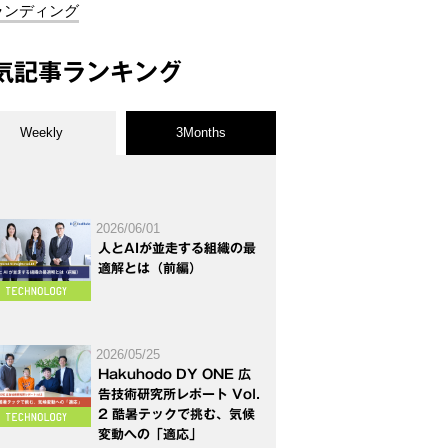
ランディング
気記事ランキング
Weekly
3Months
2026/06/01
人とAIが並走する組織の最
適解とは（前編）
2026/05/25
Hakuhodo DY ONE 広
告技術研究所レポート Vol.
2 酷暑テックで挑む、気候
変動への「適応」