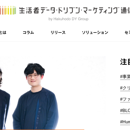
とは
コラム
リリース
ソリューション
セ
注
#事
#ク
#フ
#BL
#Hum