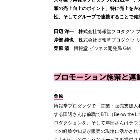
頭の売上向上のポイント、特に売上を左
性、そしてグループで連携することで発
田辺 洋一
株式会社博報堂プロダクツ プ
岸部 純也
株式会社博報堂プロダクツ リ
栗原 清
博報堂 ビジネス開発局 GM
プロモーション施策と連
栗原
博報堂プロダクツで「営業・販売支援人
する田辺さんは前職でBTL（Below th
ロダクションを、そして岸部さんはラウ
での経験や知見が販売の現場に活かされ
ち上がり、どのようなサービスを提供さ