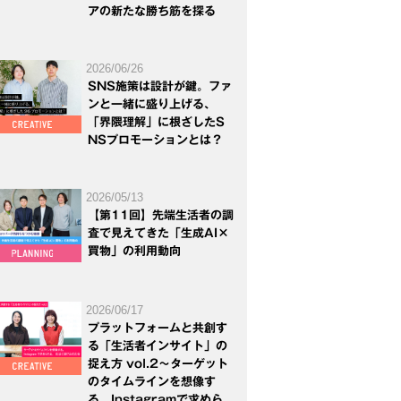
アの新たな勝ち筋を探る
2026/06/26
SNS施策は設計が鍵。ファ
ンと一緒に盛り上げる、
「界隈理解」に根ざしたS
NSプロモーションとは？
2026/05/13
【第11回】先端生活者の調
査で見えてきた「生成AI×
買物」の利用動向
2026/06/17
プラットフォームと共創す
る「生活者インサイト」の
捉え方 vol.2～ターゲット
のタイムラインを想像す
る。Instagramで求めら