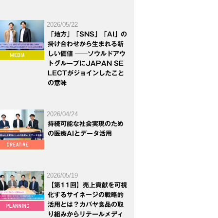
2026/05/22
「地方」「SNS」「AI」の
掛け合わせから生まれる新
しい価値 ──ソウルドアウ
トグループにJAPAN SE
LECTがジョインしたこと
の意味
2026/04/24
持続可能な社会実現のため
の医療AIとデータ活用
2026/05/19
【第11回】売上貢献を可視
化するサイネージの戦略的
活用とは？カバヤ食品の取
り組みからリテールメディ