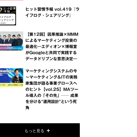
ヒット習慣予報 vol.419『ラ
イフログ・シェアリング』
【第12回】因果推論×MMM
によるマーケティング投資の
最適化―エディオン×博報堂
がGoogleと共同で実践する
データドリブンな意思決定―
マーケティングシステムの今
～マーケティング＆ITの実務
家集団が語る事業グロースへ
のヒント【vol.25】MAツー
ル導入の「その先」── 成果
を分ける"運用設計"という死
角
もっと見る