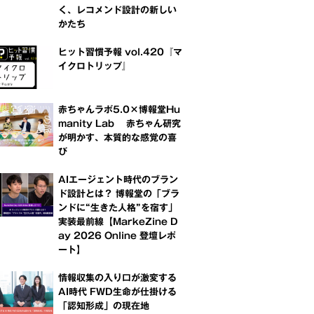
く、レコメンド設計の新しい
かたち
ヒット習慣予報 vol.420『マ
イクロトリップ』
赤ちゃんラボ5.0×博報堂Hu
manity Lab 赤ちゃん研究
が明かす、本質的な感覚の喜
び
AIエージェント時代のブラン
ド設計とは？ 博報堂の「ブラ
ンドに“生きた人格”を宿す」
実装最前線【MarkeZine D
ay 2026 Online 登壇レポ
ート】
情報収集の入り口が激変する
AI時代 FWD生命が仕掛ける
「認知形成」の現在地