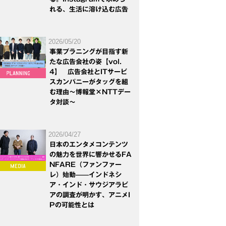
れる、生活に溶け込む広告
2026/05/20
事業プラニングが目指す新
たな広告会社の姿【vol.
4】 広告会社とITサービ
スカンパニーがタッグを組
む理由～博報堂×NTTデー
タ対談～
2026/04/27
日本のエンタメコンテンツ
の魅力を世界に響かせるFA
NFARE（ファンファー
レ）始動——インドネシ
ア・インド・サウジアラビ
アの調査が明かす、アニメI
Pの可能性とは