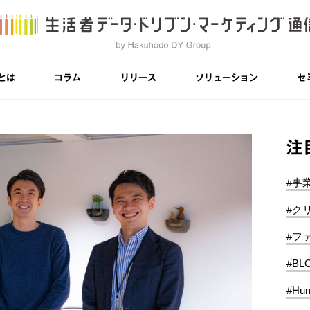
とは
コラム
リリース
ソリューション
セ
注
#事
#ク
#フ
#BL
#Hum