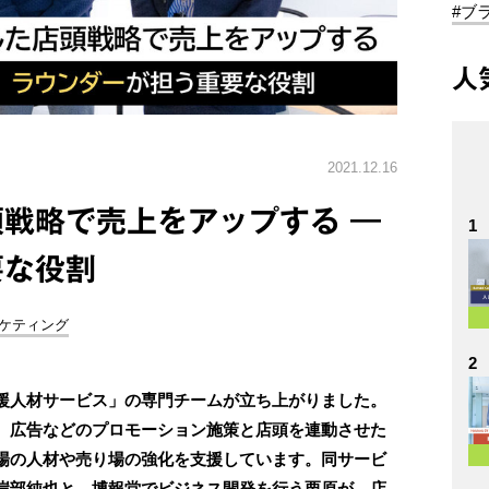
#ブ
人
2021.12.16
戦略で売上をアップする ―
1
要な役割
ーケティング
2
援人材サービス」の専門チームが立ち上がりました。
、広告などのプロモーション施策と店頭を連動させた
場の人材や売り場の強化を支援しています。同サービ
岸部純也と、博報堂でビジネス開発を行う栗原が、店