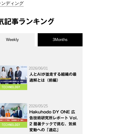
ランディング
気記事ランキング
Weekly
3Months
2026/06/01
人とAIが並走する組織の最
適解とは（前編）
2026/05/25
Hakuhodo DY ONE 広
告技術研究所レポート Vol.
2 酷暑テックで挑む、気候
変動への「適応」