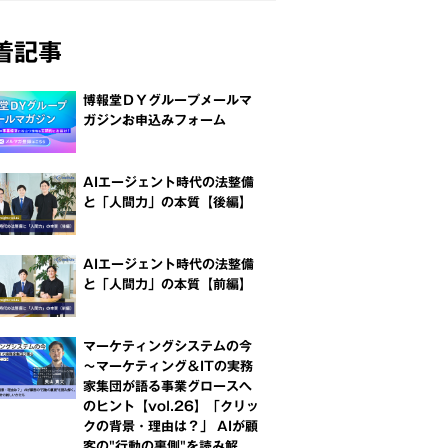
着記事
博報堂ＤＹグループメールマ
ガジンお申込みフォーム
AIエージェント時代の法整備
と「人間力」の本質【後編】
AIエージェント時代の法整備
と「人間力」の本質【前編】
マーケティングシステムの今
～マーケティング＆ITの実務
家集団が語る事業グロースへ
のヒント【vol.26】「クリッ
クの背景・理由は？」 AIが顧
客の"行動の裏側"を読み解