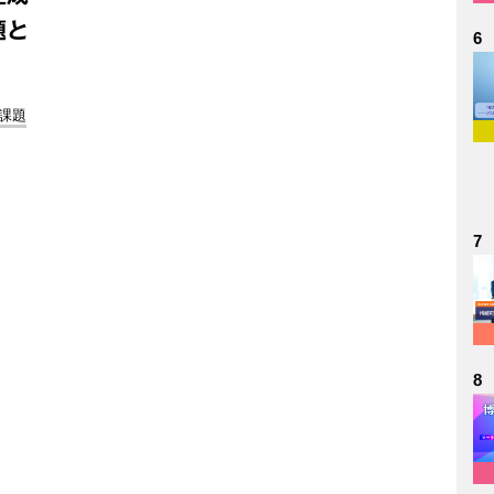
題と
6
会課題
7
8