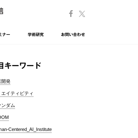
ミナー
学術研究
お問い合わせ
目キーワード
業開発
リエイティビティ
ァンダム
OOM
an-Centered_AI_Institute