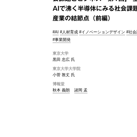
AIで沸く半導体にみる社会課
産業の結節点（前編）
#AI
#人材育成
#イノベーションデザイン
#社
#事業開発
東京大学
黒田 忠広 氏
東京大学大学院
小菅 敦丈 氏
博報堂
秋本 義朗
諸岡 孟