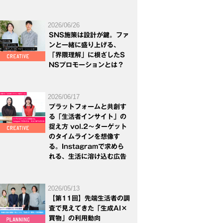
2026/06/26
SNS施策は設計が鍵。ファ
ンと一緒に盛り上げる、
「界隈理解」に根ざしたS
NSプロモーションとは？
2026/06/17
プラットフォームと共創す
る「生活者インサイト」の
捉え方 vol.2～ターゲット
のタイムラインを想像す
る。Instagramで求めら
れる、生活に溶け込む広告
2026/05/13
【第11回】先端生活者の調
査で見えてきた「生成AI×
買物」の利用動向