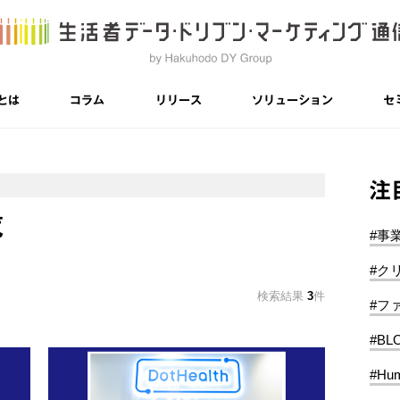
とは
コラム
リリース
ソリューション
セ
注
覧
#事
#ク
検索結果
3
件
#フ
#BL
#Hum