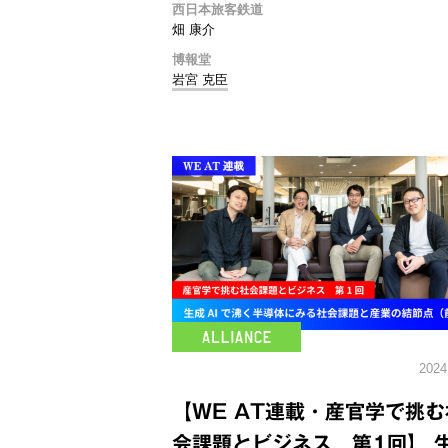
西日本旅客鉄道
畑 康介
博報堂
岩宮 克臣
2024
【WE AT連載・産官学で挑む
会課題とビジネス 第1回】 