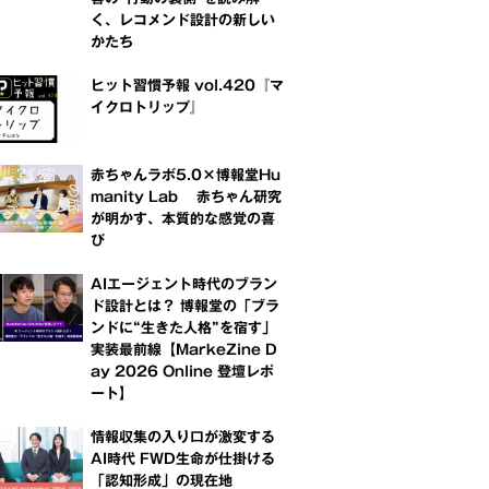
く、レコメンド設計の新しい
かたち
ヒット習慣予報 vol.420『マ
イクロトリップ』
赤ちゃんラボ5.0×博報堂Hu
manity Lab 赤ちゃん研究
が明かす、本質的な感覚の喜
び
AIエージェント時代のブラン
ド設計とは？ 博報堂の「ブラ
ンドに“生きた人格”を宿す」
実装最前線【MarkeZine D
ay 2026 Online 登壇レポ
ート】
情報収集の入り口が激変する
AI時代 FWD生命が仕掛ける
「認知形成」の現在地