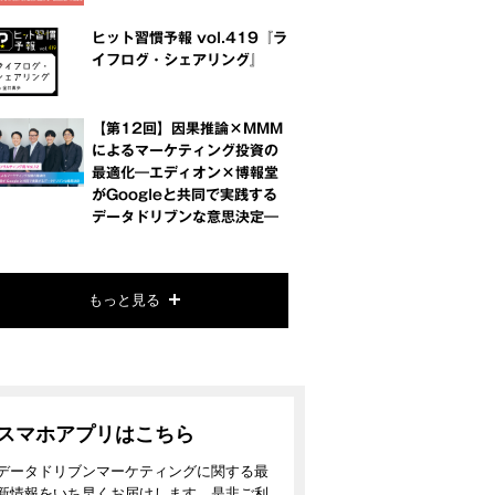
ヒット習慣予報 vol.419『ラ
イフログ・シェアリング』
【第12回】因果推論×MMM
によるマーケティング投資の
最適化―エディオン×博報堂
がGoogleと共同で実践する
データドリブンな意思決定―
もっと見る
スマホアプリはこちら
データドリブンマーケティングに関する最
新情報をいち早くお届けします。是非ご利