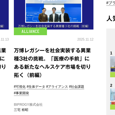
#ブ
人
.11.13
2025.11.12
異業
万博レガシーを社会実装する異業
1
に
種3社の挑戦。「医療の手前」に
切り
ある新たなヘルスケア市場を切り
拓く（前編）
2
#可視化
#生体データ
#アライアンス
#社会課題
#事業開発
BIPROGY株式会社
三宅 裕昭