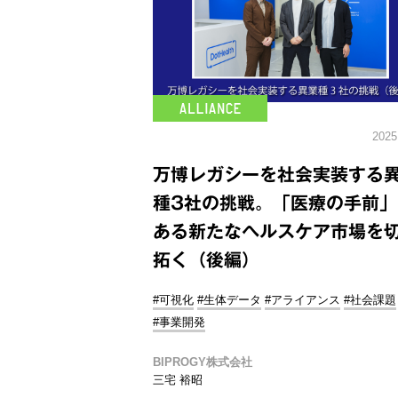
2025
万博レガシーを社会実装する
種3社の挑戦。「医療の手前」
ある新たなヘルスケア市場を
拓く（後編）
#可視化
#生体データ
#アライアンス
#社会課題
#事業開発
BIPROGY株式会社
三宅 裕昭