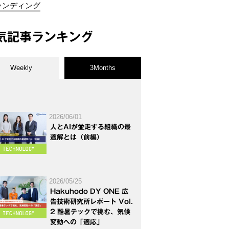
ランディング
気記事ランキング
Weekly
3Months
2026/06/01
人とAIが並走する組織の最
適解とは（前編）
2026/05/25
Hakuhodo DY ONE 広
告技術研究所レポート Vol.
2 酷暑テックで挑む、気候
変動への「適応」