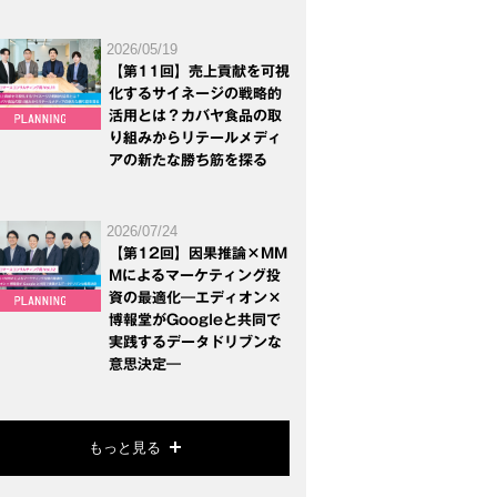
2026/05/19
【第11回】売上貢献を可視
化するサイネージの戦略的
活用とは？カバヤ食品の取
り組みからリテールメディ
アの新たな勝ち筋を探る
2026/07/24
【第12回】因果推論×MM
Mによるマーケティング投
資の最適化―エディオン×
博報堂がGoogleと共同で
実践するデータドリブンな
意思決定―
もっと見る