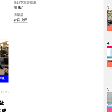
西日本旅客鉄道
3
畑 康介
博報堂
岩宮 克臣
4
5
.11.25
社
生成