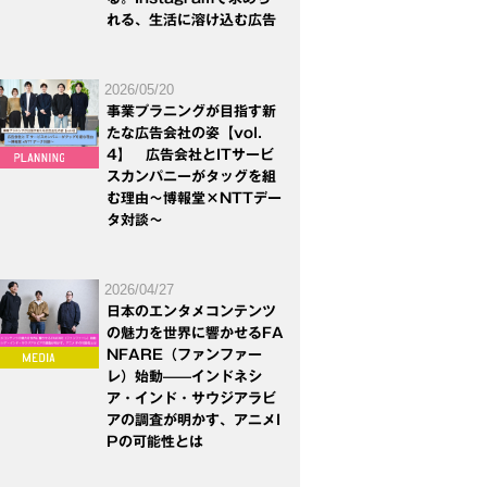
れる、生活に溶け込む広告
2026/05/20
事業プラニングが目指す新
たな広告会社の姿【vol.
4】 広告会社とITサービ
スカンパニーがタッグを組
む理由～博報堂×NTTデー
タ対談～
2026/04/27
日本のエンタメコンテンツ
の魅力を世界に響かせるFA
NFARE（ファンファー
レ）始動——インドネシ
ア・インド・サウジアラビ
アの調査が明かす、アニメI
Pの可能性とは