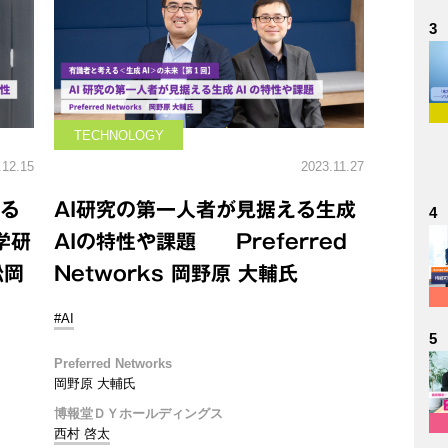
3
TECHNOLOGY
.12.15
2023.11.27
れる
AI研究の第一人者が見据える生成
4
学研
AIの特性や課題 Preferred
松岡
Networks 岡野原 大輔氏
#AI
5
Preferred Networks
岡野原 大輔氏
博報堂ＤＹホールディングス
西村 啓太