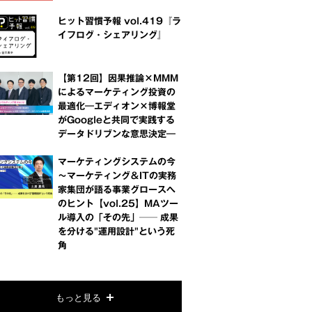
ヒット習慣予報 vol.419『ラ
イフログ・シェアリング』
【第12回】因果推論×MMM
によるマーケティング投資の
最適化―エディオン×博報堂
がGoogleと共同で実践する
データドリブンな意思決定―
マーケティングシステムの今
～マーケティング＆ITの実務
家集団が語る事業グロースへ
のヒント【vol.25】MAツー
ル導入の「その先」── 成果
を分ける"運用設計"という死
角
もっと見る