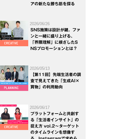
アの新たな勝ち筋を探る
2026/06/26
SNS施策は設計が鍵。ファ
ンと一緒に盛り上げる、
「界隈理解」に根ざしたS
NSプロモーションとは？
2026/05/13
【第11回】先端生活者の調
査で見えてきた「生成AI×
買物」の利用動向
2026/06/17
プラットフォームと共創す
る「生活者インサイト」の
捉え方 vol.2～ターゲット
のタイムラインを想像す
る。Instagramで求めら