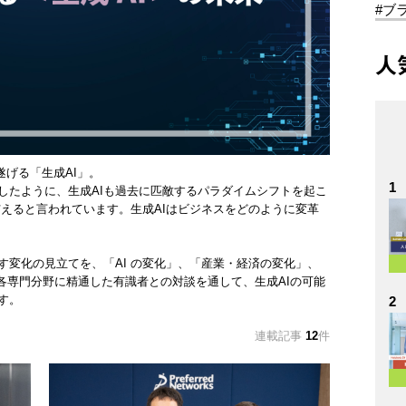
#ブ
人
を遂げる「生成AI」。
1
したように、生成AIも過去に匹敵するパラダイムシフトを起こ
与えると言われています。生成AIはビジネスをどのように変革
す変化の見立てを、「AI の変化」、「産業・経済の変化」、
各専門分野に精通した有識者との対談を通して、生成AIの可能
す。
2
連載記事
12
件