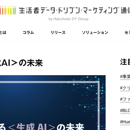
とは
コラム
リリース
ソリューション
セ
注
AI＞の未来
#事
#ク
#フ
#BL
#Hum