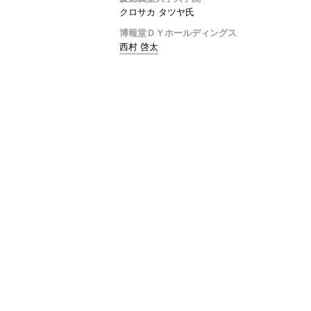
クロサカ タツヤ氏
博報堂ＤＹホールディングス
西村 啓太