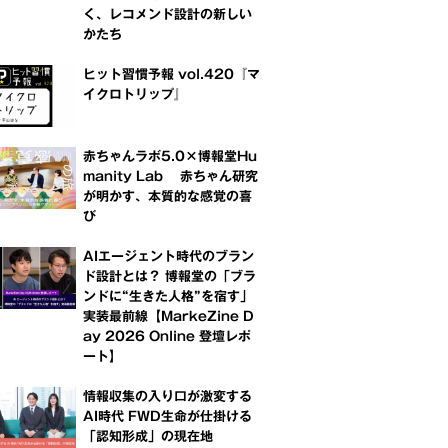
く、レコメンド設計の新しい
かたち
ヒット習慣予報 vol.420『マ
イクロトリップ』
赤ちゃんラボ5.0×博報堂Hu
manity Lab 赤ちゃん研究
が明かす、本質的な感覚の喜
び
AIエージェント時代のブラン
ド設計とは？ 博報堂の「ブラ
ンドに“生きた人格”を宿す」
実装最前線【MarkeZine D
ay 2026 Online 登壇レポ
ート】
情報収集の入り口が激変する
AI時代 FWD生命が仕掛ける
「認知形成」の現在地