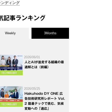
ランディング
気記事ランキング
Weekly
3Months
2026/06/01
人とAIが並走する組織の最
適解とは（前編）
2026/05/25
Hakuhodo DY ONE 広
告技術研究所レポート Vol.
2 酷暑テックで挑む、気候
変動への「適応」