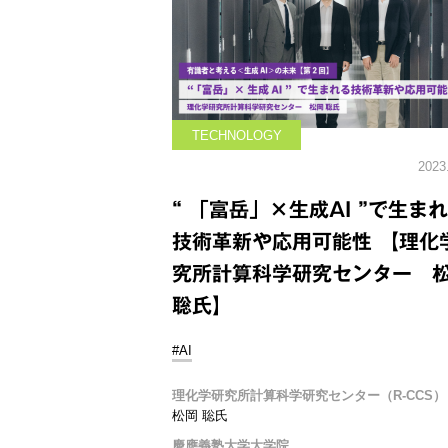
TECHNOLOGY
2023
“ 「富岳」×生成AI ”で生ま
技術革新や応用可能性 【理化
究所計算科学研究センター 
聡氏】
#AI
理化学研究所計算科学研究センター（R-CCS）
松岡 聡氏
慶應義塾大学大学院