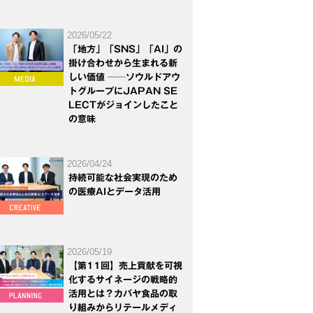
2026/05/22
「地方」「SNS」「AI」の
掛け合わせから生まれる新
しい価値 ──ソウルドアウ
トグループにJAPAN SE
LECTがジョインしたこと
の意味
2026/04/24
持続可能な社会実現のため
の医療AIとデータ活用
2026/05/19
【第11回】売上貢献を可視
化するサイネージの戦略的
活用とは？カバヤ食品の取
り組みからリテールメディ