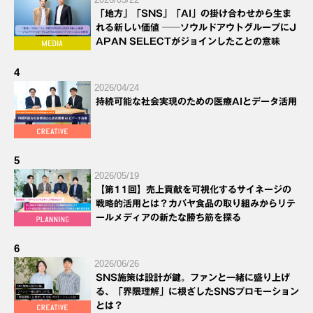
「地方」「SNS」「AI」の掛け合わせから生ま
れる新しい価値 ──ソウルドアウトグループにJ
APAN SELECTがジョインしたことの意味
4
2026/04/24
持続可能な社会実現のための医療AIとデータ活用
5
2026/05/19
【第11回】売上貢献を可視化するサイネージの
戦略的活用とは？カバヤ食品の取り組みからリテ
ールメディアの新たな勝ち筋を探る
6
2026/06/26
SNS施策は設計が鍵。ファンと一緒に盛り上げ
る、「界隈理解」に根ざしたSNSプロモーション
とは？