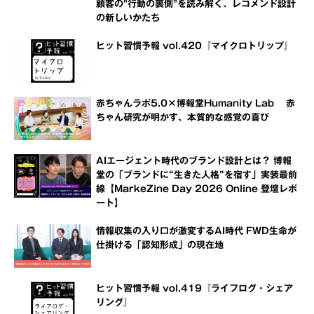
顧客の"行動の裏側"を読み解く、レコメンド設計
の新しいかたち
ヒット習慣予報 vol.420『マイクロトリップ』
赤ちゃんラボ5.0×博報堂Humanity Lab 赤
ちゃん研究が明かす、本質的な感覚の喜び
AIエージェント時代のブランド設計とは？ 博報
堂の「ブランドに“生きた人格”を宿す」実装最前
線【MarkeZine Day 2026 Online 登壇レポ
ート】
情報収集の入り口が激変するAI時代 FWD生命が
仕掛ける「認知形成」の現在地
ヒット習慣予報 vol.419『ライフログ・シェア
リング』