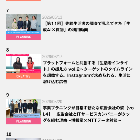
7
2026/05/13
【第11回】先端生活者の調査で見えてきた「生
成AI×買物」の利用動向
8
2026/06/17
プラットフォームと共創する「生活者インサイ
ト」の捉え方 vol.2～ターゲットのタイムライン
を想像する。Instagramで求められる、生活に
溶け込む広告
9
2026/05/20
事業プラニングが目指す新たな広告会社の姿【vo
l.4】 広告会社とITサービスカンパニーがタッ
グを組む理由～博報堂×NTTデータ対談～
10