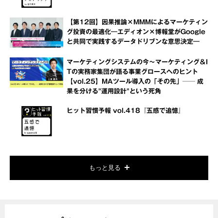
【第12回】因果推論×MMMによるマーケティン
グ投資の最適化―エディオン×博報堂がGoogle
と共同で実践するデータドリブンな意思決定―
マーケティングシステムの今～マーケティング＆I
Tの実務家集団が語る事業グロースへのヒント
【vol.25】MAツール導入の「その先」── 成
果を分ける"運用設計"という死角
ヒット習慣予報 vol.418『五感で追憶』
もっと見る