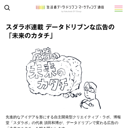
スダラボ連載 データドリブンな広告の
「未来のカタチ」
先進的なアイデアを形にする自主開発型クリエイティブ・ラボ、博報
堂「スダラボ」の代表 須田和博が、データドリブンで変わる広告の