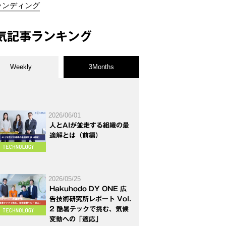
ランディング
気記事ランキング
Weekly
3Months
2026/06/01
人とAIが並走する組織の最
適解とは（前編）
2026/05/25
Hakuhodo DY ONE 広
告技術研究所レポート Vol.
2 酷暑テックで挑む、気候
変動への「適応」