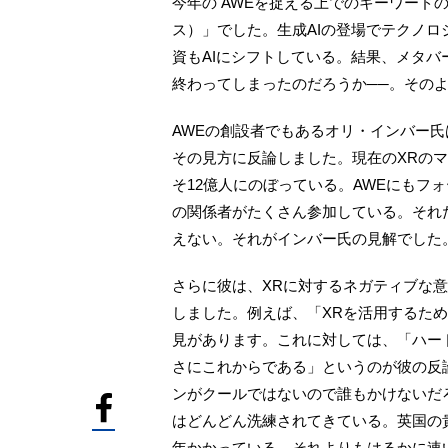
今年の AWEを捉える上でのキーワードの1つ
ス）」でした。生成AIの登場でテクノロ
資もAIにシフトしている。結果、メタ
終わってしまったのだろうか──。その
AWEの創設者でもあるオリ・インバー
その見方に反論しました。現在のXRのマ
そ12億人にのぼっている。AWEにもフ
の関係者がたくさん参加している。それ
えない。それがインバー氏の見解でした
さらに彼は、XRに対するネガティブな
しました。例えば、「XRを活用するた
見があります。これに対しては、「ハー
さにこれからである」というのが彼の反
ンがクールではないので誰もかけないだ
はどんどん洗練されてきている。英国の貴
年かかっている。それよりもはるかに速