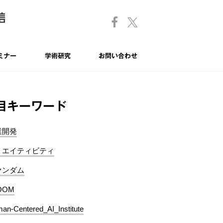
ミナー
学術研究
お問い合わせ
目キーワード
業開発
リエイティビティ
ァンダム
OOM
an-Centered_AI_Institute