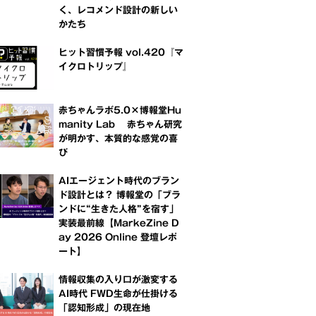
く、レコメンド設計の新しい
かたち
ヒット習慣予報 vol.420『マ
イクロトリップ』
赤ちゃんラボ5.0×博報堂Hu
manity Lab 赤ちゃん研究
が明かす、本質的な感覚の喜
び
AIエージェント時代のブラン
ド設計とは？ 博報堂の「ブラ
ンドに“生きた人格”を宿す」
実装最前線【MarkeZine D
ay 2026 Online 登壇レポ
ート】
情報収集の入り口が激変する
AI時代 FWD生命が仕掛ける
「認知形成」の現在地