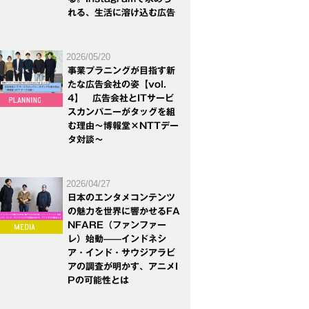
れる、生活に溶け込む広告
2026/05/20
事業プラニングが目指す新
たな広告会社の姿【vol.
4】 広告会社とITサービ
スカンパニーがタッグを組
む理由～博報堂×NTTデー
タ対談～
2026/04/27
日本のエンタメコンテンツ
の魅力を世界に響かせるFA
NFARE（ファンファー
レ）始動——インドネシ
ア・インド・サウジアラビ
アの調査が明かす、アニメI
Pの可能性とは