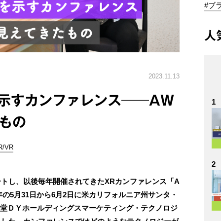
#ブ
人
2023.11.13
示すカンファレンス──AW
1
もの
R/VR
2
タートし、以後毎年開催されてきたXRカンファレンス「A
）」。今年の5月31日から6月2日に米カリフォルニア州サンタ・
博報堂ＤＹホールディングスマーケティング・テクノロジ