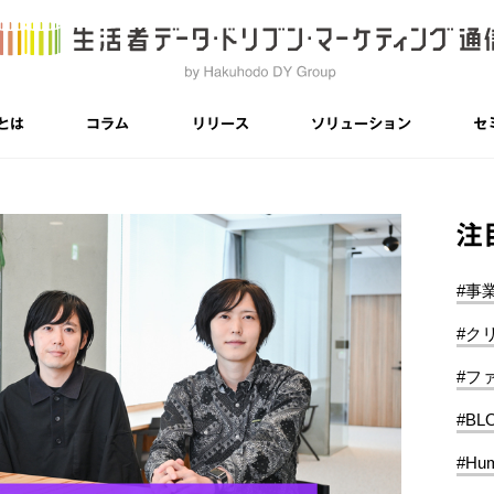
とは
コラム
リリース
ソリューション
セ
注
#事
#ク
#フ
#BL
#Hum