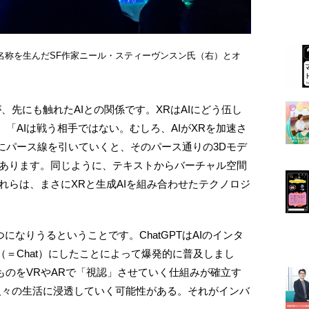
名称を生んだSF作家ニール・スティーヴンスン氏（右）とオ
、先にも触れたAIとの関係です。XRはAIにどう伍し
「AIは戦う相手ではない。むしろ、AIがXRを加速さ
にパース線を引いていくと、そのパース通りの3Dモデ
があります。同じように、テキストからバーチャル空間
れらは、まさにXRと生成AIを組み合わせたテクノロジ
になりうるということです。ChatGPTはAIのインタ
＝Chat）にしたことによって爆発的に普及しまし
ものをVRやARで「視認」させていく仕組みが確立す
スや人々の生活に浸透していく可能性がある。それがインバ