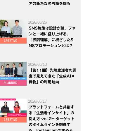
アの新たな勝ち筋を探る
2026/06/26
SNS施策は設計が鍵。ファ
ンと一緒に盛り上げる、
「界隈理解」に根ざしたS
NSプロモーションとは？
2026/05/13
【第11回】先端生活者の調
査で見えてきた「生成AI×
買物」の利用動向
2026/06/17
プラットフォームと共創す
る「生活者インサイト」の
捉え方 vol.2～ターゲット
のタイムラインを想像す
る。Instagramで求めら