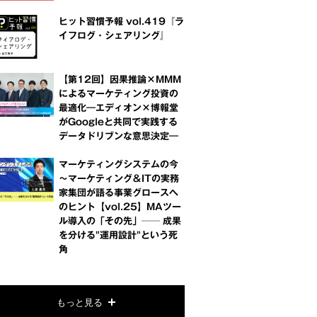
ヒット習慣予報 vol.419『ラ
イフログ・シェアリング』
【第12回】因果推論×MMM
によるマーケティング投資の
最適化―エディオン×博報堂
がGoogleと共同で実践する
データドリブンな意思決定―
マーケティングシステムの今
～マーケティング＆ITの実務
家集団が語る事業グロースへ
のヒント【vol.25】MAツー
ル導入の「その先」── 成果
を分ける"運用設計"という死
角
もっと見る