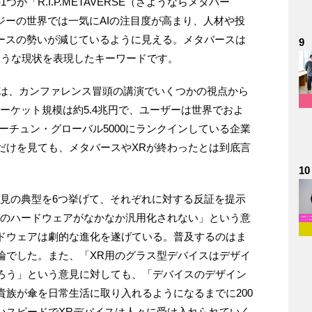
が「R.I.P.METAVERSE（さようならメタバー
ジーの世界では一気にAIの注目度が高まり、人材や投
バースの勢いが減じているように見える。メタバースは
9
ような現状を表現したキーワードです。
氏は、カンファレンス冒頭の講演でいくつかの視点から
ーケット規模は約5.4兆円で、ユーザーは世界でおよ
ォーチュン・グローバル5000にランクインしている企業
だけを見ても、メタバースやXRが終わったとは到底言
。
10
意見の典型を6つ挙げて、それぞれに対する反証を提示
めのハードウェアがなかなか汎用化されない」という意
ドウェアは劇的な進化を遂げている。普及するのはま
論でした。また、「XR用のグラス型デバイスはデザイ
ろう」という意見に対しても、「デバイスのデザイン
族が傘を日常生活に取り入れるようになるまでに200
いスピードでXRデバイスは人々に受け入れられていく