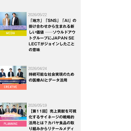
2026/05/22
「地方」「SNS」「AI」の
掛け合わせから生まれる新
しい価値 ──ソウルドアウ
トグループにJAPAN SE
LECTがジョインしたこと
の意味
2026/04/24
持続可能な社会実現のため
の医療AIとデータ活用
2026/05/19
【第11回】売上貢献を可視
化するサイネージの戦略的
活用とは？カバヤ食品の取
り組みからリテールメディ